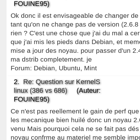
FOUINE95)
Ok donc il est envisageable de changer de
tant qu'on ne change pas de version (2.6.8 
rien ? C'est une chose que j'ai du mal a cer
que j'ai mis les pieds dans Debian, et meme
mise a jour des noyau. pour passer d'un 2.4 
ma dstrib completement. je
Forum:
Debian, Ubuntu, Mint
2.
Re: Question sur KernelS
linux (386 vs 686)
(Auteur:
FOUINE95)
Ce n'est pas reellement le gain de perf que
les mecanique bien huilé donc un noyau 2.6
venu Mais pourquoi cela ne se fait pas dés l'
noyau confrme au materiel me semble impor