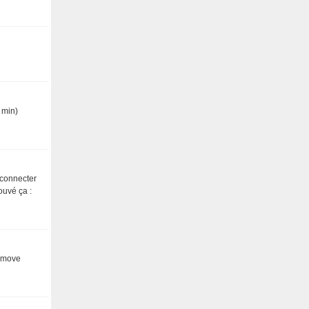
 min)
 connecter
ouvé ça :
remove