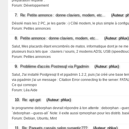
préparation requête :
Forum:
Développement
7.
Re: Petite annonce : donne claviers, modem, etc...
(Auteur: ph
Désolé mais les 2 PC, je les garde :-) Côté modem, le plus simple à config
Forum:
Petites annonces
8.
Petite annonce : donne claviers, modem, etc...
(Auteur: phlux)
Salut, Mes placards étant encombrés de matos. informatique dont je ne me s
plusieurs trucs tels que : claviers / souris, 2 modems ADSL USB (speedtouc
Forum:
Petites annonces
9.
Problème d'accès Postresql via Pgadmin
(Auteur: phlux)
Salut, J'ai installé Postgresql 8 et pgadmin 1.2.2, puis j'ai créé une base 
via pgadmin j'ai un message : Citation Error connecting to the server: FATAL:
Ce qui correspo
Forum:
Léa Aide
10.
Re: apt-get
(Auteur: phlux)
le programme deborphan devrait répondre à ton attente : deborphan --guess-
`deborphan --guess-all` Note: il exite aussi rpmorphan pour les distrib. ba
Forum:
Debian, Ubuntu, Mint
11.
Re: Paquets cassés selon synaptic???
(Auteur: phlux)