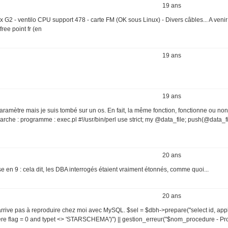
19 ans
G2 - ventilo CPU support 478 - carte FM (OK sous Linux) - Divers câbles... A veni
free point fr (en
19 ans
19 ans
aramètre mais je suis tombé sur un os. En fait, la même fonction, fonctionne ou non
he : programme : exec.pl #!/usr/bin/perl use strict; my @data_file; push(@data_fil
20 ans
ase en 9 : cela dit, les DBA interrogés étaient vraiment étonnés, comme quoi...
20 ans
'arrive pas à reproduire chez moi avec MySQL. $sel = $dbh->prepare("select id, appl
 where flag = 0 and typet <> 'STARSCHEMA')") || gestion_erreur("$nom_procedure - P