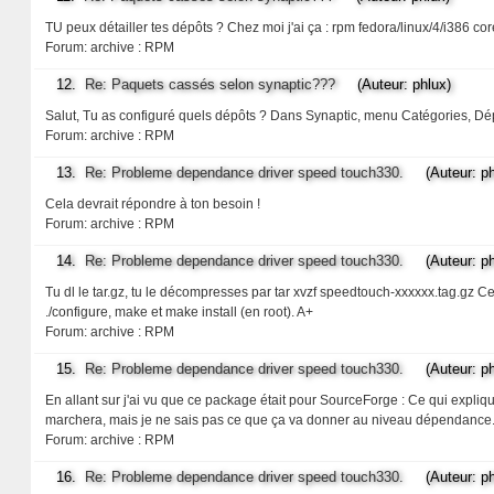
TU peux détailler tes dépôts ? Chez moi j'ai ça : rpm fedora/linux/4/i386 c
Forum:
archive : RPM
12.
Re: Paquets cassés selon synaptic???
(Auteur: phlux)
Salut, Tu as configuré quels dépôts ? Dans Synaptic, menu Catégories, Dé
Forum:
archive : RPM
13.
Re: Probleme dependance driver speed touch330.
(Auteur: ph
Cela devrait répondre à ton besoin !
Forum:
archive : RPM
14.
Re: Probleme dependance driver speed touch330.
(Auteur: ph
Tu dl le tar.gz, tu le décompresses par tar xvzf speedtouch-xxxxxx.tag.gz C
./configure, make et make install (en root). A+
Forum:
archive : RPM
15.
Re: Probleme dependance driver speed touch330.
(Auteur: ph
En allant sur j'ai vu que ce package était pour SourceForge : Ce qui expliq
marchera, mais je ne sais pas ce que ça va donner au niveau dépendance. En 
Forum:
archive : RPM
16.
Re: Probleme dependance driver speed touch330.
(Auteur: ph