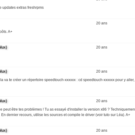
ore updates extras freshrpms
20 ans
pôts. A+
lux)
20 ans
lux)
20 ans
ela va te créer un répertoire speedtouch-xxxxxx : cd speedtouch-xxxxxx pour y aller,
lux)
20 ans
ue peut être tes problèmes ! Tu as essayé d'installer la version x86 ? Techniquemen
dernier recours, utilise les sources et compile le driver (voir tuto sur Léa). A+
lux)
20 ans