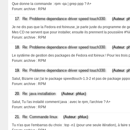
Que donne la commande : rpm -qa | grep ppp ? A+
Forum:
archive : RPM
17.
Re: Probleme dependance driver speed touch330.
(Auteur: ph
Je ne dis pas que la Fedora est foireuse, je parle juste du programme de ges
Mes CD ne servent que pour installer, ensuite ils prennent la poussière #%b 
Forum:
archive : RPM
18.
Re: Probleme dependance driver speed touch330.
(Auteur: ph
Le système de gestion des packages de Fedora est foireux ! Pour les trois pa
Forum:
archive : RPM
19.
Re: Probleme dependance driver speed touch330.
(Auteur: ph
Salut, Bizarre car j'ai le package speedtouch-1.3-2 et pas de package pppoe 
Forum:
archive : RPM
20.
Re: java installation
(Auteur: phlux)
Salut, Tu l'as installé comment java : avec le rpm, l'archive ? A+
Forum:
archive : RPM
21.
Re: Commande linux
(Auteur: phlux)
Tu n'as que l'embarras du choix : top -n1 (pour une seule itération), à faire