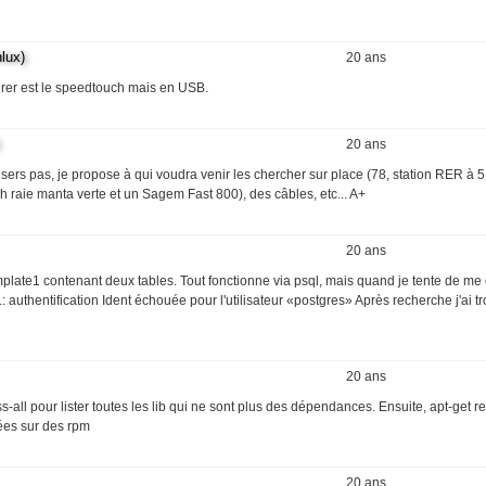
lux)
20 ans
urer est le speedtouch mais en USB.
20 ans
ers pas, je propose à qui voudra venir les chercher sur place (78, station RER à 5
h raie manta verte et un Sagem Fast 800), des câbles, etc... A+
20 ans
template1 contenant deux tables. Tout fonctionne via psql, mais quand je tente de me
 authentification Ident échouée pour l'utilisateur «postgres» Après recherche j'ai tr
20 ans
all pour lister toutes les lib qui ne sont plus des dépendances. Ensuite, apt-get 
sées sur des rpm
20 ans