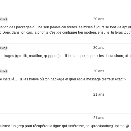
lux)
20 ans
tion des packages qui ne sert jamais car toutes les mises à jours se font via apt o
Donc dans ton cas, la priorité c'est de configuer ton modem, ensuite, tu feras tout v
lux)
20 ans
ckages (rpm-lib, readline, rp-pppoe) qu'il te manque, tu peux les dl sur sinon, util
lux)
20 ans
installé... Tu l'as trouvé où ton package et quel est le message d'erreur exact ?
21 ans
21 ans
 suivred 'un grep pour récupérer la ligne qui t'intéresse, cat /proc/loadavg uptime @+