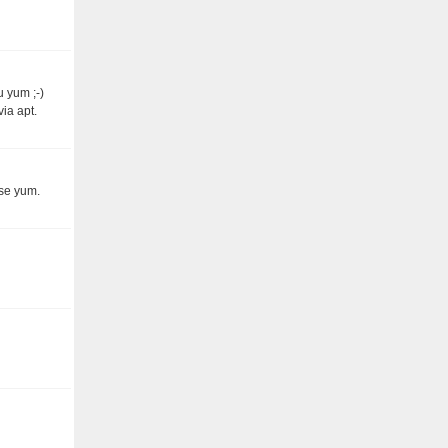
u yum ;-)
ia apt.
ise yum.