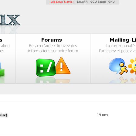
Léa-Linux & amis :
LinuxFR
GCU-Squad
GNU
lux)
19 ans