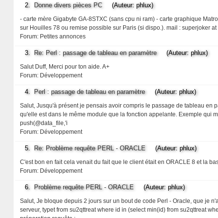
2.
Donne divers pièces PC
(Auteur: phlux)
- carte mère Gigabyte GA-8STXC (sans cpu ni ram) - carte graphique Matrox 
sur Houilles 78 ou remise possible sur Paris (si dispo.). mail : superjoker at 
Forum:
Petites annonces
3.
Re: Perl : passage de tableau en paramètre
(Auteur: phlux)
Salut Duff, Merci pour ton aide. A+
Forum:
Développement
4.
Perl : passage de tableau en paramètre
(Auteur: phlux)
Salut, Jusqu'à présent je pensais avoir compris le passage de tableau en p
qu'elle est dans le même module que la fonction appelante. Exemple qui marc
push(@data_file,'i
Forum:
Développement
5.
Re: Problème requête PERL - ORACLE
(Auteur: phlux)
C'est bon en fait cela venait du fait que le client était en ORACLE 8 et la b
Forum:
Développement
6.
Problème requête PERL - ORACLE
(Auteur: phlux)
Salut, Je bloque depuis 2 jours sur un bout de code Perl - Oracle, que je n
serveur, typet from su2qttreat where id in (select min(id) from su2qttreat