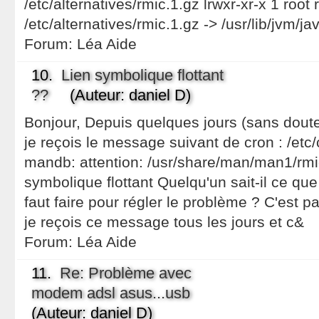
/etc/alternatives/rmic.1.gz lrwxr-xr-x 1 roo
/etc/alternatives/rmic.1.gz -> /usr/lib/jvm/
Forum:
Léa Aide
10.
Lien symbolique flottant
??
(Auteur: daniel D)
Bonjour, Depuis quelques jours (sans doute
je reçois le message suivant de cron : /etc
mandb: attention: /usr/share/man/man1/rmic
symbolique flottant Quelqu'un sait-il ce que c
faut faire pour régler le problème ? C'est p
je reçois ce message tous les jours et c&
Forum:
Léa Aide
11.
Re: Problème avec
modem adsl asus...usb
(Auteur: daniel D)