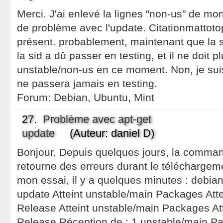
Merci. J'ai enlevé la lignes "non-us" de mon 
de problème avec l'update. Citationmattotop
présent. probablement, maintenant que la s
la sid a dû passer en testing, et il ne doit p
unstable/non-us en ce moment. Non, je suis
ne passera jamais en testing.
Forum:
Debian, Ubuntu, Mint
27.
Problème avec apt-get
update
(Auteur: daniel D)
Bonjour, Depuis quelques jours, la comma
retourne des erreurs durant le téléchargem
mon essai, il y a quelques minutes : debia
update Atteint unstable/main Packages Atte
Release Atteint unstable/main Packages At
Release Réception de : 1 unstable/main P