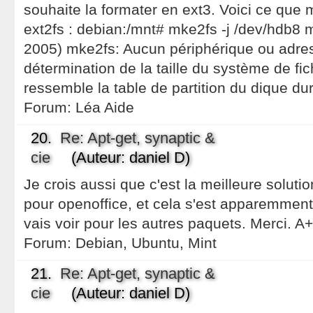
souhaite la formater en ext3. Voici ce qu
ext2fs : debian:/mnt# mke2fs -j /dev/hdb8
2005) mke2fs: Aucun périphérique ou adress
détermination de la taille du système de fic
ressemble la table de partition du dique du
Forum:
Léa Aide
20.
Re: Apt-get, synaptic &
cie
(Auteur: daniel D)
Je crois aussi que c'est la meilleure solutio
pour openoffice, et cela s'est apparemmen
vais voir pour les autres paquets. Merci. A
Forum:
Debian, Ubuntu, Mint
21.
Re: Apt-get, synaptic &
cie
(Auteur: daniel D)