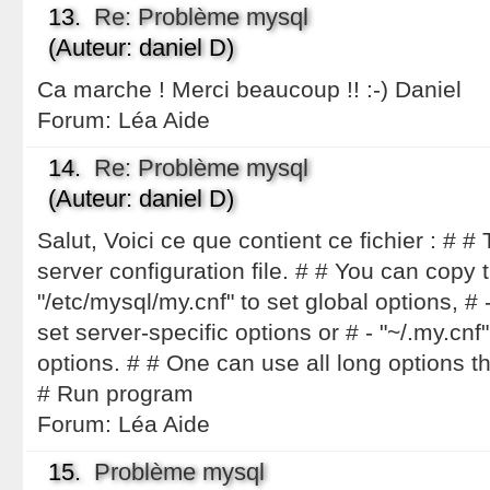
13.
Re: Problème mysql
(Auteur: daniel D)
Ca marche ! Merci beaucoup !! :-) Daniel
Forum:
Léa Aide
14.
Re: Problème mysql
(Auteur: daniel D)
Salut, Voici ce que contient ce fichier : #
server configuration file. # # You can copy t
"/etc/mysql/my.cnf" to set global options, # -
set server-specific options or # - "~/.my.cnf"
options. # # One can use all long options t
# Run program
Forum:
Léa Aide
15.
Problème mysql