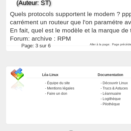
(Auteur: ST)
Quels protocols supportent le modem ? ppp
carrément un routeur que l'on paramétre a
En fait, quel est le modèle et la marque 
Forum:
archive : RPM
Aller à la page:
Page précéd
Page:
3 sur 6
Léa-Linux
Documentation
Équipe du site
Découvrir Linux
Mentions légales
Trucs & Astuces
Faire un don
Léannuaire
Logithèque
Pilothèque