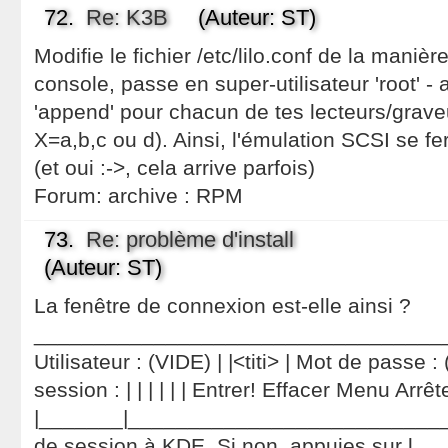
72.
Re: K3B
(Auteur: ST)
Modifie le fichier /etc/lilo.conf de la manièr
console, passe en super-utilisateur 'root' -
'append' pour chacun de tes lecteurs/grave
X=a,b,c ou d). Ainsi, l'émulation SCSI se fera
(et oui :->, cela arrive parfois)
Forum:
archive : RPM
73.
Re: problème d'install
(Auteur: ST)
La fenêtre de connexion est-elle ainsi ?
____________________________________
Utilisateur : (VIDE) | |<titi> | Mot de passe :
session : | | | | | | Entrer! Effacer Menu Arrête
|_______|_____________________________
de session à KDE. Si non, appuies sur l