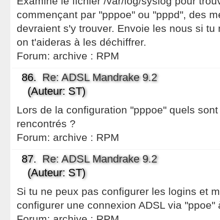
Examine le fichier /var/log/syslog pour trou
commençant par "pppoe" ou "pppd", des m
devraient s'y trouver. Envoie les nous si t
on t'aideras à les déchiffrer.
Forum:
archive : RPM
86.
Re: ADSL Mandrake 9.2
(Auteur: ST)
Lors de la configuration "pppoe" quels son
rencontrés ?
Forum:
archive : RPM
87.
Re: ADSL Mandrake 9.2
(Auteur: ST)
Si tu ne peux pas configurer les logins et m
configurer une connexion ADSL via "ppoe" à
Forum:
archive : RPM