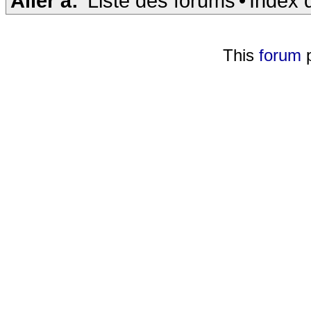
Aller à:
Liste des forums
•
Index 
This
forum
p