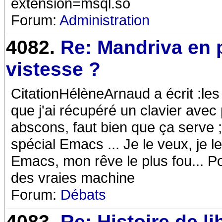
extension=msql.so
Forum:
Administration
4082.
Re: Mandriva en 
vistesse ?
CitationHélèneArnaud a écrit :les 
que j'ai récupéré un clavier ave
abscons, faut bien que ça serve 
spécial Emacs ... Je le veux, je le
Emacs, mon rêve le plus fou... Pou
des vraies machine
Forum:
Débats
4083.
Re: Histoire de li