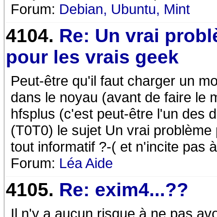
Forum:
Debian, Ubuntu, Mint
4104.
Re: Un vrai prob
pour les vrais geek
Peut-être qu'il faut charger un m
dans le noyau (avant de faire le
hfsplus (c'est peut-être l'un des de
(T0T0) le sujet Un vrai problème 
tout informatif ?-( et n'incite pas 
Forum:
Léa Aide
4105.
Re: exim4...??
Il n'y a aucun risque à ne pas avo