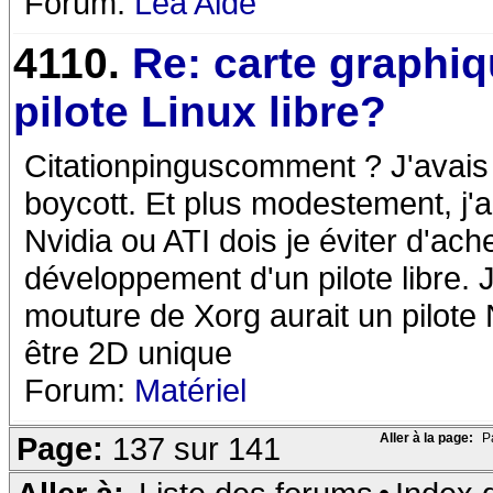
Forum:
Léa Aide
4110.
Re: carte graphi
pilote Linux libre?
Citationpinguscomment ? J'ava
boycott. Et plus modestement, j'a
Nvidia ou ATI dois je éviter d'ach
développement d'un pilote libre. 
mouture de Xorg aurait un pilote N
être 2D unique
Forum:
Matériel
Page:
137 sur 141
Aller à la page:
P