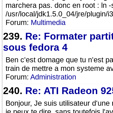
marchera pas. donc en root : ln -
/usr/local/jdk1.5.0_04/jre/plugin/i
Forum:
Multimedia
239.
Re: Formater parti
sous fedora 4
Ben c'est domage que tu n'est pas 
train de mettre a mon systeme ave
Forum:
Administration
240.
Re: ATI Radeon 92
Bonjour, Je suis utilisateur d'une
je peux te dire, sans toutefois l'a