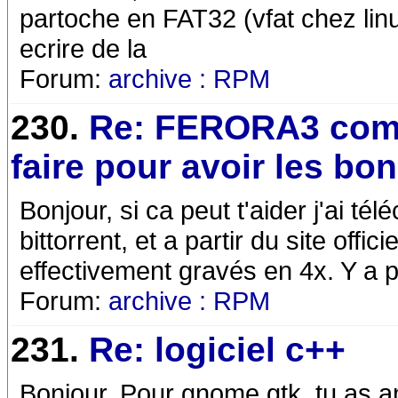
partoche en FAT32 (vfat chez lin
ecrire de la
Forum:
archive : RPM
230.
Re: FERORA3 co
faire pour avoir les bo
Bonjour, si ca peut t'aider j'ai t
bittorrent, et a partir du site offic
effectivement gravés en 4x. Y a p
Forum:
archive : RPM
231.
Re: logiciel c++
Bonjour, Pour gnome gtk, tu as an