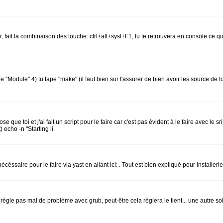
 fait la combinaison des touche: ctrl+alt+syst+F1, tu te retrouvera en console ce q
re "Module" 4) tu tape "make" (il faut bien sur t'assurer de bien avoir les source de to
hose que toi et j'ai fait un script pour le faire car c'est pas évident à le faire av
cho -n "Starting li
nécéssaire pour le faire via yast en allant ici: . Tout est bien expliqué pour installer
 règle pas mal de problème avec grub, peut-être cela règlera le tient... une autre sol