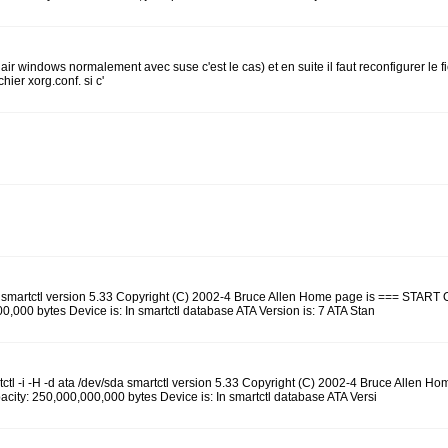
air windows normalement avec suse c'est le cas) et en suite il faut reconfigurer le fic
hier xorg.conf. si c'
dev/sda smartctl version 5.33 Copyright (C) 2002-4 Bruce Allen Home page is ===
0 bytes Device is: In smartctl database ATA Version is: 7 ATA Stan
rtctl -i -H -d ata /dev/sda smartctl version 5.33 Copyright (C) 2002-4 Bruce A
: 250,000,000,000 bytes Device is: In smartctl database ATA Versi