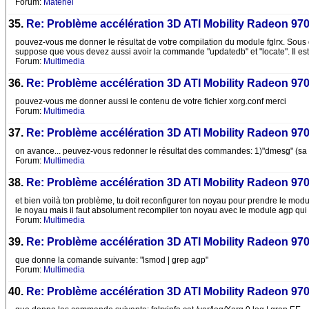
Forum:
Matériel
35.
Re: Problème accélération 3D ATI Mobility Radeon 97
pouvez-vous me donner le résultat de votre compilation du module fglrx. Sous debi
suppose que vous devez aussi avoir la commande "updatedb" et "locate". Il est
Forum:
Multimedia
36.
Re: Problème accélération 3D ATI Mobility Radeon 97
pouvez-vous me donner aussi le contenu de votre fichier xorg.conf merci
Forum:
Multimedia
37.
Re: Problème accélération 3D ATI Mobility Radeon 97
on avance... peuvez-vous redonner le résultat des commandes: 1)"dmesg" (sa risq
Forum:
Multimedia
38.
Re: Problème accélération 3D ATI Mobility Radeon 97
et bien voilà ton problème, tu doit reconfigurer ton noyau pour prendre le modul
le noyau mais il faut absolument recompiler ton noyau avec le module agp qui c
Forum:
Multimedia
39.
Re: Problème accélération 3D ATI Mobility Radeon 97
que donne la comande suivante: "lsmod | grep agp"
Forum:
Multimedia
40.
Re: Problème accélération 3D ATI Mobility Radeon 97