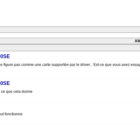
All
00SE
 ne figure pas comme une carte supportée par le driver... Est-ce que vous avez essaye
00SE
oir ce que cela donne
out fonctionne