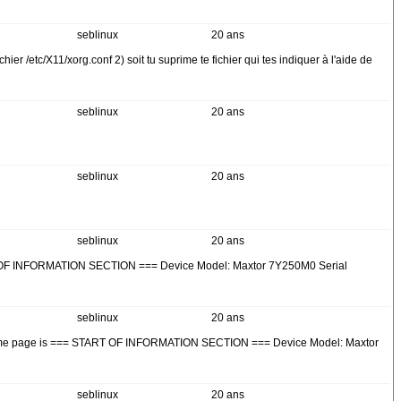
seblinux
20 ans
hier /etc/X11/xorg.conf 2) soit tu suprime te fichier qui tes indiquer à l'aide de
seblinux
20 ans
seblinux
20 ans
seblinux
20 ans
 START OF INFORMATION SECTION === Device Model: Maxtor 7Y250M0 Serial
seblinux
20 ans
llen Home page is === START OF INFORMATION SECTION === Device Model: Maxtor
seblinux
20 ans