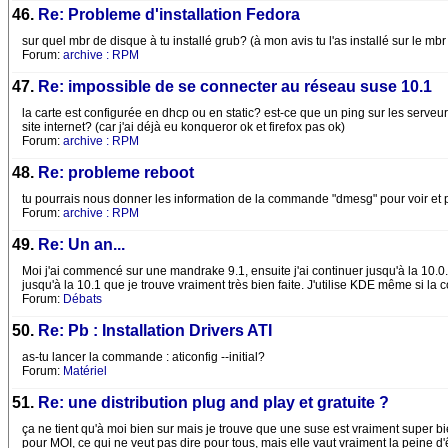
46.
Re: Probleme d'installation Fedora
sur quel mbr de disque à tu installé grub? (à mon avis tu l'as installé sur le mbr
Forum:
archive : RPM
47.
Re: impossible de se connecter au réseau suse 10.1
la carte est configurée en dhcp ou en static? est-ce que un ping sur les serv
site internet? (car j'ai déjà eu konqueror ok et firefox pas ok)
Forum:
archive : RPM
48.
Re: probleme reboot
tu pourrais nous donner les information de la commande "dmesg" pour voir et 
Forum:
archive : RPM
49.
Re: Un an...
Moi j'ai commencé sur une mandrake 9.1, ensuite j'ai continuer jusqu'à la 10.0.
jusqu'à la 10.1 que je trouve vraiment très bien faite. J'utilise KDE même si la
Forum:
Débats
50.
Re: Pb : Installation Drivers ATI
as-tu lancer la commande : aticonfig --initial?
Forum:
Matériel
51.
Re: une distribution plug and play et gratuite ?
ça ne tient qu'à moi bien sur mais je trouve que une suse est vraiment super bi
pour MOI, ce qui ne veut pas dire pour tous, mais elle vaut vraiment la peine d'ê