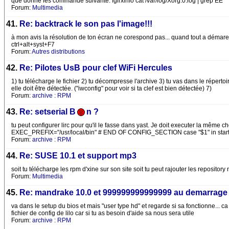
que donne les commande suivante: fglrxinfo cat /var/log/Xorg.0.log | grep EE
Forum:
Multimedia
41.
Re: backtrack le son pas l'image!!!
à mon avis la résolution de ton écran ne corespond pas... quand tout a démarer,
ctrl+alt+syst+F7
Forum:
Autres distributions
42.
Re: Pilotes UsB pour clef WiFi Hercules
1) tu télécharge le fichier 2) tu décompresse l'archive 3) tu vas dans le répertoi
elle doit être détectée. ("iwconfig" pour voir si ta clef est bien détectée) 7)
Forum:
archive : RPM
43.
Re: setserial B
n ?
tu peut configurer lirc pour qu'il le fasse dans yast. Je doit executer la même c
EXEC_PREFIX="/usr/local/bin" # END OF CONFIG_SECTION case "$1" in start) e
Forum:
archive : RPM
44.
Re: SUSE 10.1 et support mp3
soit tu télécharge les rpm d'xine sur son site soit tu peut rajouter les repository 
Forum:
Multimedia
45.
Re: mandrake 10.0 et 999999999999999 au demarrage
va dans le setup du bios et mais "user type hd" et regarde si sa fonctionne... ca
fichier de config de lilo car si tu as besoin d'aide sa nous sera utile
Forum:
archive : RPM