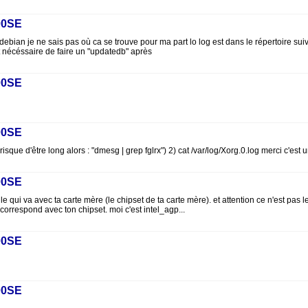
00SE
an je ne sais pas où ca se trouve pour ma part lo log est dans le répertoire suivant: 
 nécéssaire de faire un "updatedb" après
00SE
00SE
ue d'être long alors : "dmesg | grep fglrx") 2) cat /var/log/Xorg.0.log merci c'est 
00SE
e qui va avec ta carte mère (le chipset de ta carte mère). et attention ce n'est pas
orrespond avec ton chipset. moi c'est intel_agp...
00SE
00SE