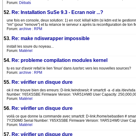
Forum:
Débats
52.
Re: Installation SuSe 9.3 - Ecran noir ...?
une fois en console, deux solution: 1) en root: killall kdm (si kdm est le gestionn
"rm" (pour "remove") et tu relance le serveur x après la reconfiguration de ton fic
Forum:
archive : RPM
53.
Re: make ndiswrapper impossible
install les soure du noyeau...
Forum:
Matériel
54.
Re: probleme compilation modules kernel
tu es sur d'avoir refait le lien 'linux' dans /usr/src vers les nouvelles sources?
Forum:
archive : RPM
55.
Re: vérifier un disque dure
ok il me trouve bien des erreurs: D-link:/windows/c # smartctl -a -d ata /
Number: Y65XSSBE Firmware Version: YAR51HW0 User Capacity: 250,000,000,00
Forum:
Matériel
56.
Re: vérifier un disque dure
voilà ce que donne la commande avec smartctl: D-link:/home/sebastien # sma
7Y250M0 Serial Number: Y65XSSBE Firmware Version: YAR51HW0 User Capacity
Forum:
Matériel
57.
Re: vérifier un disque dure