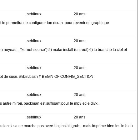
seblinux
20 ans
ui te permettra de configurer ton écran. pour revenir en graphique
seblinux
20 ans
n noyeau... "kernel-source") 5) make install (en root) 6) tu branche ta clef et
seblinux
20 ans
ec le sript de suse. #!/bin/bash # BEGIN OF CONFIG_SECTION
seblinux
20 ans
les autre miroir, packman est suffisant pour le mp3 et le divx.
seblinux
20 ans
ution si sa ne marche pas avec lilo, install grub... mais imprime bien les info du