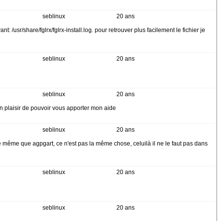
seblinux
20 ans
/usr/share/fglrx/fglrx-install.log. pour retrouver plus facilement le fichier je
seblinux
20 ans
seblinux
20 ans
un plaisir de pouvoir vous apporter mon aide
seblinux
20 ans
 le même que agpgart, ce n'est pas la même chose, celuilà il ne le faut pas dans
seblinux
20 ans
seblinux
20 ans