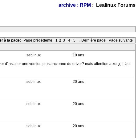
archive : RPM
: Lealinux Forums
er à la page:
Page précédente
1
2
3
4
5
...Dernière page
Page suivante
seblinux
19 ans
r d'installer une version plus ancienne du driver? mais attention a xorg, il faut
seblinux
20 ans
seblinux
20 ans
seblinux
20 ans