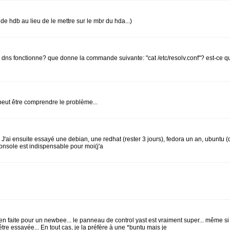
 de hdb au lieu de le mettre sur le mbr du hda...)
eur dns fonctionne? que donne la commande suivante: "cat /etc/resolv.conf"? est-ce
peut être comprendre le problème...
 J'ai ensuite essayé une debian, une redhat (rester 3 jours), fedora un an, ubuntu (q
 console est indispensable pour moi(j'a
en faite pour un newbee... le panneau de control yast est vraiment super... même si
tre essayée... En tout cas, je la préfère à une *buntu mais je