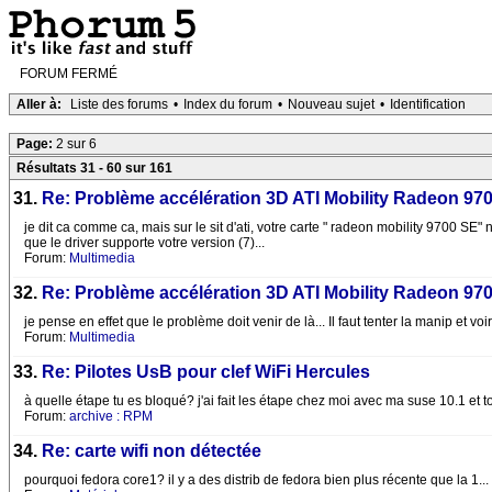
FORUM FERMÉ
Aller à:
Liste des forums
•
Index du forum
•
Nouveau sujet
•
Identification
Page:
2 sur 6
Résultats 31 - 60 sur 161
31.
Re: Problème accélération 3D ATI Mobility Radeon 97
je dit ca comme ca, mais sur le sit d'ati, votre carte " radeon mobility 9700 SE"
que le driver supporte votre version (7)...
Forum:
Multimedia
32.
Re: Problème accélération 3D ATI Mobility Radeon 97
je pense en effet que le problème doit venir de là... Il faut tenter la manip et v
Forum:
Multimedia
33.
Re: Pilotes UsB pour clef WiFi Hercules
à quelle étape tu es bloqué? j'ai fait les étape chez moi avec ma suse 10.1 et t
Forum:
archive : RPM
34.
Re: carte wifi non détectée
pourquoi fedora core1? il y a des distrib de fedora bien plus récente que la 1...