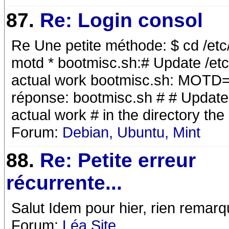
87.
Re: Login consol
Re Une petite méthode: $ cd /etc/i
motd * bootmisc.sh:# Update /etc/m
actual work bootmisc.sh: MOTD="`re
réponse: bootmisc.sh # # Update /e
actual work # in the directory the 
Forum:
Debian, Ubuntu, Mint
88.
Re: Petite erreur
récurrente...
Salut Idem pour hier, rien remarqu
Forum:
Léa Site