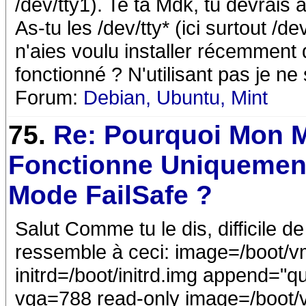
/dev/tty1). Te ta Mdk, tu devrais a
As-tu les /dev/tty* (ici surtout /d
n'aies voulu installer récemment 
fonctionné ? N'utilisant pas je ne 
Forum:
Debian, Ubuntu, Mint
75.
Re: Pourquoi Mon 
Fonctionne Uniquemen
Mode FailSafe ?
Salut Comme tu le dis, difficile de 
ressemble à ceci: image=/boot/v
initrd=/boot/initrd.img append="
vga=788 read-only image=/boot/v