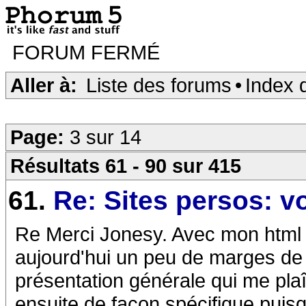
FORUM FERMÉ
Aller à:
Liste des forums
•
Index 
Page:
3 sur 14
Résultats 61 - 90 sur 415
61.
Re: Sites persos: v
Re Merci Jonesy. Avec mon html e
aujourd'hui un peu de marges de p
présentation générale qui me plaî
ensuite de façon spécifique puisq