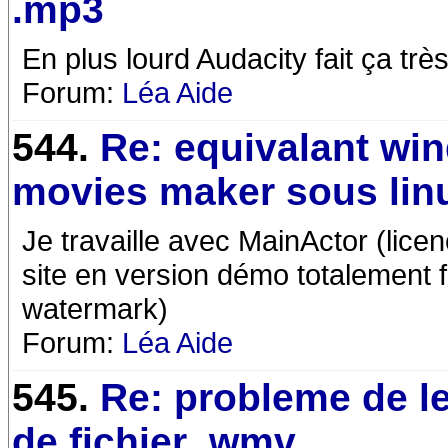
.mp3
En plus lourd Audacity fait ça trè
Forum:
Léa Aide
544.
Re: equivalant wi
movies maker sous lin
Je travaille avec MainActor (lice
site en version démo totalement fo
watermark)
Forum:
Léa Aide
545.
Re: probleme de l
de fichier .wmv