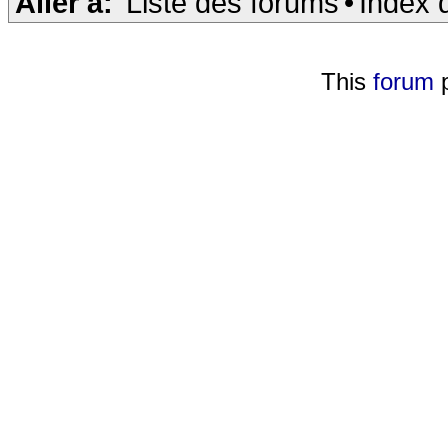
Aller à:
Liste des forums
•
Index 
This
forum
p