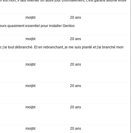
n est mort, il faut retenter un autre jour (normalement, c'est garanti allumé entre
moijbt
20 ans
leurs quasiment essentiel pour installer Gentoo.
moijbt
20 ans
nc j'ai tout débranché. Et en rebranchant, je me suis planté et j'ai branché mon
moijbt
20 ans
moijbt
20 ans
moijbt
20 ans
moijbt
20 ans