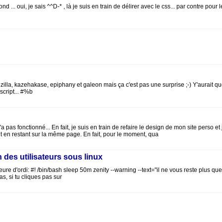
 ... oui, je sais ^^D-* , là je suis en train de délirer avec le css... par contre pour
 mozilla, kazehakase, epiphany et galeon mais ça c'est pas une surprise ;-) Y'aurai
script... #%b
 fonctionné... En fait, je suis en train de refaire le design de mon site perso et je 
 en restant sur la même page. En fait, pour le moment, qua
 des utilisateurs sous linux
une heure d'ordi: #! /bin/bash sleep 50m zenity --warning --text="il ne vous reste pl
s, si tu cliques pas sur