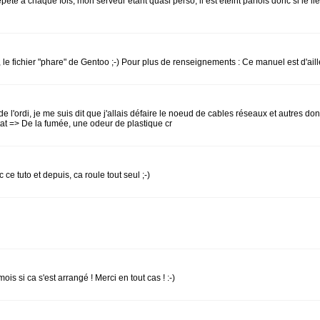
ète à chaque fois, mon serveur étant quasi perso, il est éteint parfois donc si le lie
 , le fichier "phare" de Gentoo ;-) Pour plus de renseignements : Ce manuel est d'ail
 de l'ordi, je me suis dit que j'allais défaire le noeud de cables réseaux et autres do
at => De la fumée, une odeur de plastique cr
ce tuto et depuis, ca roule tout seul ;-)
s si ca s'est arrangé ! Merci en tout cas ! :-)