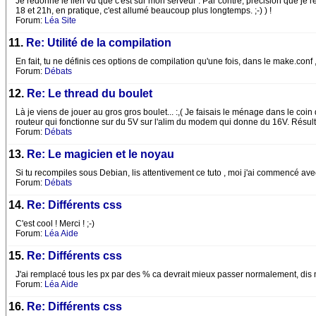
Je redonne le lien vu que c'est sur mon serveur : Par contre, précision que je rép
18 et 21h, en pratique, c'est allumé beaucoup plus longtemps. ;-) ) !
Forum:
Léa Site
11.
Re: Utilité de la compilation
En fait, tu ne définis ces options de compilation qu'une fois, dans le make.conf
Forum:
Débats
12.
Re: Le thread du boulet
Là je viens de jouer au gros gros boulet... :,( Je faisais le ménage dans le coin
routeur qui fonctionne sur du 5V sur l'alim du modem qui donne du 16V. Résult
Forum:
Débats
13.
Re: Le magicien et le noyau
Si tu recompiles sous Debian, lis attentivement ce tuto , moi j'ai commencé avec 
Forum:
Débats
14.
Re: Différents css
C'est cool ! Merci ! ;-)
Forum:
Léa Aide
15.
Re: Différents css
J'ai remplacé tous les px par des % ca devrait mieux passer normalement, dis moi
Forum:
Léa Aide
16.
Re: Différents css