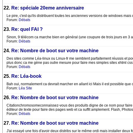
22.
Re: spéciale 20eme anniversaire
Le pire, c'est qu'ils distribuent toutes les anciennes versions de windows mais 
Forum:
Débats
23.
Re: quel FAI ?
Sinon, 9 télécom ca marche bien en général (une coupure de trois jours en 3 ans
Forum:
Débats
24.
Re: Nombre de boot sur votre machine
Des sites comme Léa-linux ou Linux-fr me semblent parfaitement réussis et pourtan
plus donc ca me gène pas outre mesure pour faire mes simples sites xhtml css
Forum:
Débats
25.
Re: Léa-book
Bah oui, normalement ca devrait marcher en allant ici Mais il est possible que
Forum:
Léa Site
26.
Re: Nombre de boot sur votre machine
Citationchromosomeconnaissez-vous des produits digne de ce nom pour faire des 
éditeur de texte pour faire des pages web et ca suffit amplement. Flash, Photo
Forum:
Débats
27.
Re: Nombre de boot sur votre machine
J'ai essayé une fois d'avoir deux distribs sur le même ordi mais installer deux f