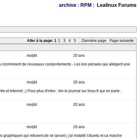
archive : RPM
: Lealinux Forums
Aller à la page:
1
2
3
4
5
...Dernière page
Page suivante
moijbt
20 ans
ine ou incriminent de nouveaux comportements - Les lois pénales qui allègent une
moijbt
20 ans
et Internet :,( Pour plus d'infos : lire le journal sur linux.fr qui en parle :
moijbt
20 ans
moijbt
20 ans
 graphiques qui refusent de se lancer), j'ai installé Ubuntu et ca marche