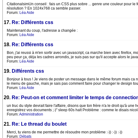
CitationalsimUn conseil : fais un CSS plus sobre ... genre une couleur pour le fond
résolution ? En 1024x768 ca semble passer.
Forum:
Léa Aide
17.
Re: Différents css
Maintenant du coup, l'adresse a changée :
Forum:
Léa Aide
18.
Re: Différents css
Bon, j'ai reussi à m'en sortir avec un javascript, ca marche bien avec firefox,
peu peur ça, déja les cadres arrondis, je suis pas sur qu'il accepte alors le java
Forum:
Léa Aide
19.
Différents css
Bonjour à tous ! Je viens de poster un message dans le même forum mais ca n'a pas
le menu de gauche, mais je sais pas comment faire pour changer le design tout
Forum:
Léa Aide
20.
Re: Peut-on et comment limiter le temps de connection
un truc du style devrait faire l'affaire, disons que ton frère n'a le droit qu'à 
enregistrez vos documents ;-)" sleep 60s halt Problème : comme le disais nicola
Forum:
Administration
21.
Re: Le thread du boulet
Merci, tu viens de me permettre de résoudre mon problème :-)) :-)) :-))
Forum:
Débats