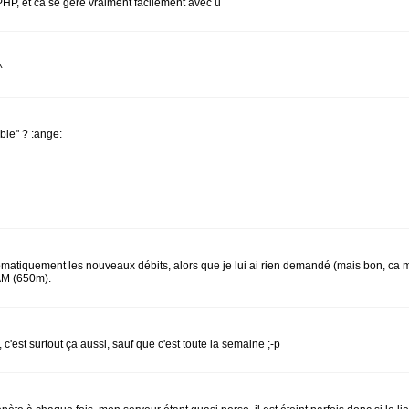
, PHP, et ca se gère vraiment facilement avec u
^
ble" ? :ange:
atiquement les nouveaux débits, alors que je lui ai rien demandé (mais bon, ca me 
LAM (650m).
 c'est surtout ça aussi, sauf que c'est toute la semaine ;-p