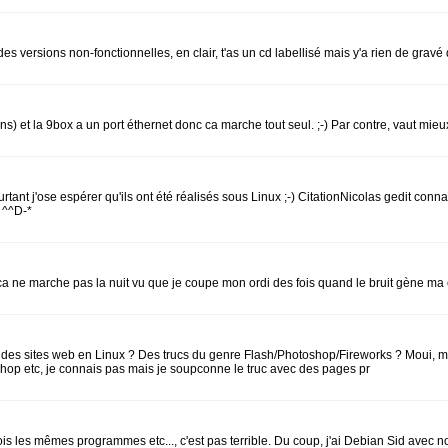
des versions non-fonctionnelles, en clair, t'as un cd labellisé mais y'a rien de grav
) et la 9box a un port éthernet donc ca marche tout seul. ;-) Par contre, vaut mieux
t j'ose espérer qu'ils ont été réalisés sous Linux ;-) CitationNicolas gedit connaît l
 ^^D-*
 ca ne marche pas la nuit vu que je coupe mon ordi des fois quand le bruit gène ma 
sites web en Linux ? Des trucs du genre Flash/Photoshop/Fireworks ? Moui, moi j'uti
shop etc, je connais pas mais je soupconne le truc avec des pages pr
ois les mêmes programmes etc..., c'est pas terrible. Du coup, j'ai Debian Sid avec no