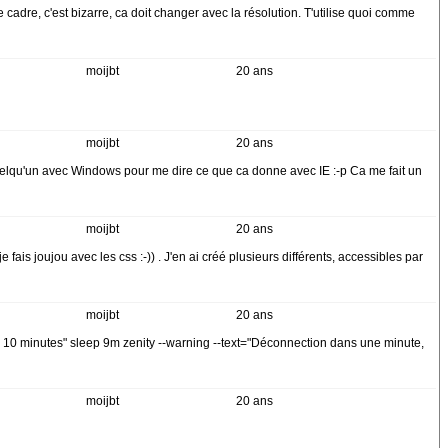
 le cadre, c'est bizarre, ca doit changer avec la résolution. T'utilise quoi comme
moijbt
20 ans
moijbt
20 ans
t quelqu'un avec Windows pour me dire ce que ca donne avec IE :-p Ca me fait un
moijbt
20 ans
fais joujou avec les css :-)) . J'en ai créé plusieurs différents, accessibles par
moijbt
20 ans
us que 10 minutes" sleep 9m zenity --warning --text="Déconnection dans une minute,
moijbt
20 ans