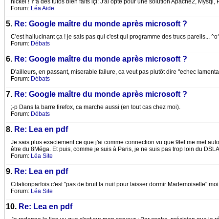
nickel ! Y'a des tutos bien faits içi: J'ai opté pour une solution Apache2, Mysql
Forum:
Léa Aide
5.
Re: Google maître du monde après microsoft ?
C'est hallucinant ça ! je sais pas qui c'est qui programme des trucs pareils... ^o
Forum:
Débats
6.
Re: Google maître du monde après microsoft ?
D'ailleurs, en passant, miserable failure, ca veut pas plutôt dire "echec lamenta
Forum:
Débats
7.
Re: Google maître du monde après microsoft ?
;-p Dans la barre firefox, ca marche aussi (en tout cas chez moi).
Forum:
Débats
8.
Re: Lea en pdf
Je sais plus exactement ce que j'ai comme connection vu que 9tel me met autom
être du 8Méga. Et puis, comme je suis à Paris, je ne suis pas trop loin du DS
Forum:
Léa Site
9.
Re: Lea en pdf
Citationparfois c'est "pas de bruit la nuit pour laisser dormir Mademoiselle" moi,
Forum:
Léa Site
10.
Re: Lea en pdf