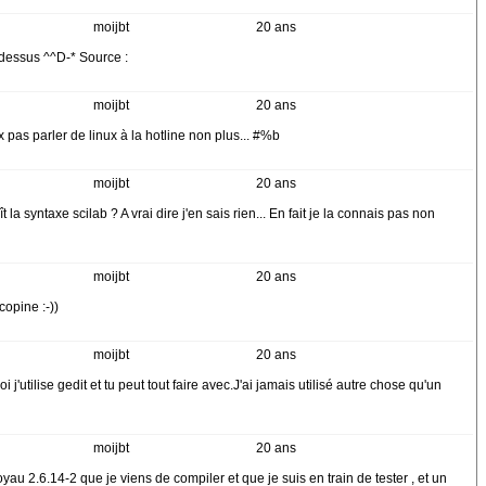
moijbt
20 ans
é dessus ^^D-* Source :
moijbt
20 ans
 pas parler de linux à la hotline non plus... #%b
moijbt
20 ans
a syntaxe scilab ? A vrai dire j'en sais rien... En fait je la connais pas non
moijbt
20 ans
copine :-))
moijbt
20 ans
lise gedit et tu peut tout faire avec.J'ai jamais utilisé autre chose qu'un
moijbt
20 ans
yau 2.6.14-2 que je viens de compiler et que je suis en train de tester , et un