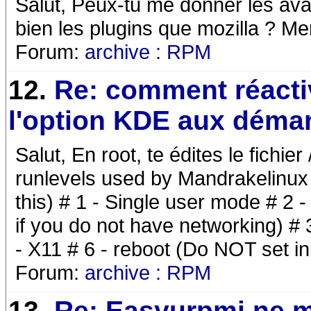
Salut, Peux-tu me donner les avan
bien les plugins que mozilla ? Mer
Forum:
archive : RPM
12.
Re: comment réacti
l'option KDE aux déma
Salut, En root, te édites le fichier
runlevels used by Mandrakelinux a
this) # 1 - Single user mode # 2 
if you do not have networking) # 
- X11 # 6 - reboot (Do NOT set initd
Forum:
archive : RPM
13.
Re: Easyurpmi ne 