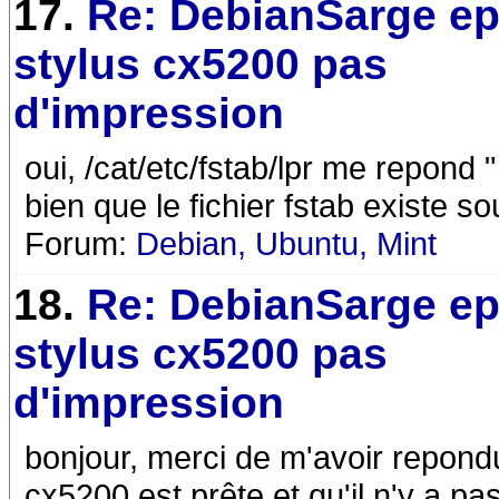
17.
Re: DebianSarge e
stylus cx5200 pas
d'impression
oui, /cat/etc/fstab/lpr me repond 
bien que le fichier fstab existe sou
Forum:
Debian, Ubuntu, Mint
18.
Re: DebianSarge e
stylus cx5200 pas
d'impression
bonjour, merci de m'avoir repond
cx5200 est prête et qu'il n'y a pas