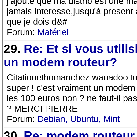
j'ajoute que ma distrib est une ma
jamais interesse,jusqu'à present
que je dois d&#
Forum:
Matériel
29.
Re: Et si vous utilis
un modem routeur?
Citationethomanchez wanadoo tu 
super ! c'est vraiment un modem r
les 100 euros non ? ne faut-il p
? MERCI PIERRE
Forum:
Debian, Ubuntu, Mint
30.
Re: modem routeur