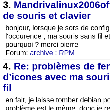
3.
Mandrivalinux2006off
de souris et clavier
bonjour, lorsque je sors de confi
l'occurence , ma souris sans fil 
pourquoi ? merci pierre
Forum:
archive : RPM
4.
Re: problèmes de fen
d’icones avec ma sour
fil
en fait, je laisse tomber debian p
problème est le même, donc je re