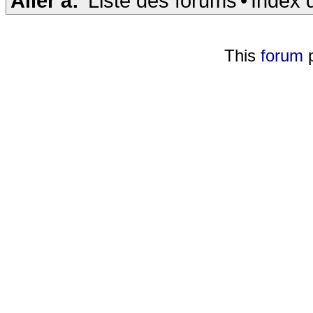
Aller à:
Liste des forums
•
Index 
This
forum
p