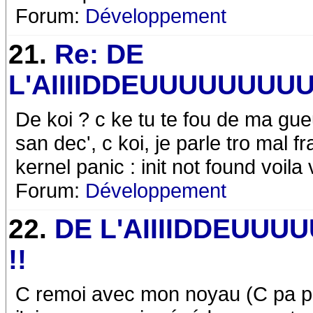
Forum:
Développement
21.
Re: DE
L'AIIIIDDEUUUUUUUUU 
De koi ? c ke tu te fou de ma gueul
san dec', c koi, je parle tro mal 
kernel panic : init not found voila
Forum:
Développement
22.
DE L'AIIIIDDEUUU
!!
C remoi avec mon noyau (C pa pa