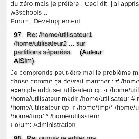
du zéro mais je préfère . Ceci dit, j'ai appr
w3schools...
Forum:
Développement
97.
Re: /home/utilisateur1
/home/utilisateur2 ... sur
partitions séparées
(Auteur:
AlSim)
Je comprends peut-être mal le problème m
chose comme ça devrait marcher : # /home
exemple adduser utilisateur cp -r /home/uti
/home/utilisateur mkdir /home/utilisateur #
/home/utilisateur cp -r /home/tmp/* /home/ut
/home/tmp/.* /home/utilisateur
Forum:
Administration
98.
Re: oupuis je editer ma