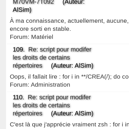
M70VM-7T092
(Auteur:
AlSim)
À ma connaissance, actuellement, aucune, p
encore sorti en stable.
Forum:
Matériel
109.
Re: script pour modifer
les droits de certains
répertoires
(Auteur: AlSim)
Oops, il fallait lire : for i in **/CREA(/); d
Forum:
Administration
110.
Re: script pour modifer
les droits de certains
répertoires
(Auteur: AlSim)
C'est là que j'apprécie vraiment zsh : for i 