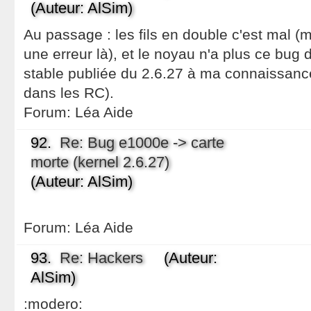
(Auteur: AlSim)
Au passage : les fils en double c'est mal (
une erreur là), et le noyau n'a plus ce bug 
stable publiée du 2.6.27 à ma connaissance
dans les RC).
Forum:
Léa Aide
92.
Re: Bug e1000e -> carte
morte (kernel 2.6.27)
(Auteur: AlSim)
Forum:
Léa Aide
93.
Re: Hackers
(Auteur:
AlSim)
:modero: