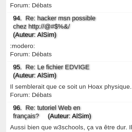
Forum:
Débats
94.
Re: hacker msn possible
chez http://@#$%&/
(Auteur: AlSim)
:modero:
Forum:
Débats
95.
Re: Le fichier EDVIGE
(Auteur: AlSim)
Il semblerait que ce soit un Hoax physique.
Forum:
Débats
96.
Re: tutoriel Web en
français?
(Auteur: AlSim)
Aussi bien que w3schools, ça va être dur. Il 