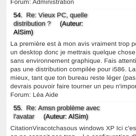
Forum:
Administration
54.
Re: Vieux PC, quelle
distribution ?
(Auteur:
AlSim)
La première est à mon avis vraiment trop p
un desktop donc je mettrais quelque cho
sans environnement graphique. Fais attent
pas une distribution compilée pour i586. L
mieux, tant que ton bureau reste léger (p
devrais pouvoir faire tourner un peu n'imp
Forum:
Léa Aide
55.
Re: Amsn problème avec
l'avatar
(Auteur: AlSim)
CitationViracotchasous windows XP Ici c'e