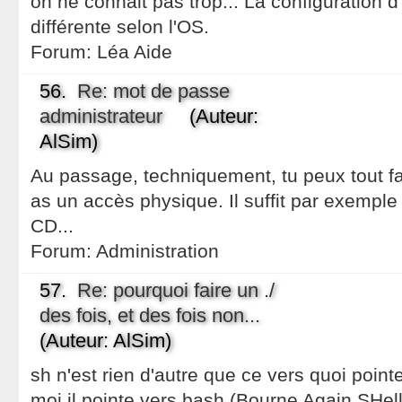
on ne connait pas trop... La configuration
différente selon l'OS.
Forum:
Léa Aide
56.
Re: mot de passe
administrateur
(Auteur:
AlSim)
Au passage, techniquement, tu peux tout fa
as un accès physique. Il suffit par exemple
CD...
Forum:
Administration
57.
Re: pourquoi faire un ./
des fois, et des fois non...
(Auteur: AlSim)
sh n'est rien d'autre que ce vers quoi point
moi il pointe vers bash (Bourne Again SHell)