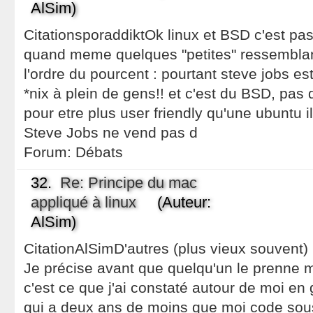
AlSim)
CitationsporaddiktOk linux et BSD c'est p
quand meme quelques "petites" ressembla
l'ordre du pourcent : pourtant steve jobs es
*nix à plein de gens!! et c'est du BSD, pas 
pour etre plus user friendly qu'une ubuntu 
Steve Jobs ne vend pas d
Forum:
Débats
32.
Re: Principe du mac
appliqué à linux
(Auteur:
AlSim)
CitationAlSimD'autres (plus vieux souvent)
Je précise avant que quelqu'un le prenne ma
c'est ce que j'ai constaté autour de moi en
qui a deux ans de moins que moi code sou