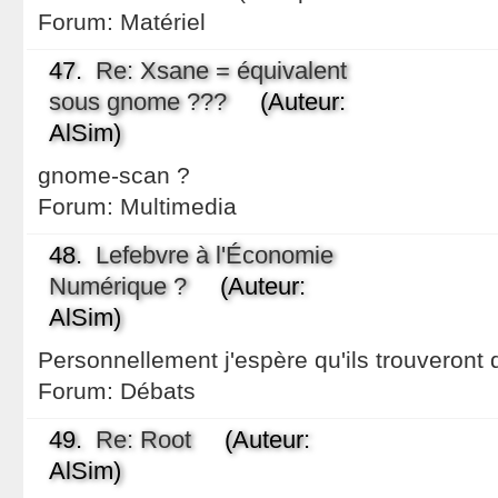
Forum:
Matériel
47.
Re: Xsane = équivalent
sous gnome ???
(Auteur:
AlSim)
gnome-scan ?
Forum:
Multimedia
48.
Lefebvre à l'Économie
Numérique ?
(Auteur:
AlSim)
Personnellement j'espère qu'ils trouveront q
Forum:
Débats
49.
Re: Root
(Auteur:
AlSim)