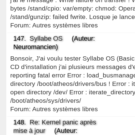
bytes /stand/cpio: var/empty: chmod: Opera
/stand/gunzip: failed fwrite. Losque je lance
Forum:
Autres systèmes libres
147.
Syllabe OS
(Auteur:
Neuromancien)
Bonsoir, J'ai voulu tester Syllabe OS (Bas
CD d'installation j'ai plusieurs messages d'
reporting fatal error Error : load_busmanage
directory /boot/atheos/drivers/bus ! Error : i
open directory /dev/ Error : iterate_directory
/boot/atheos/sys/drivers/
Forum:
Autres systèmes libres
148.
Re: Kernel panic après
mise à jour
(Auteur: