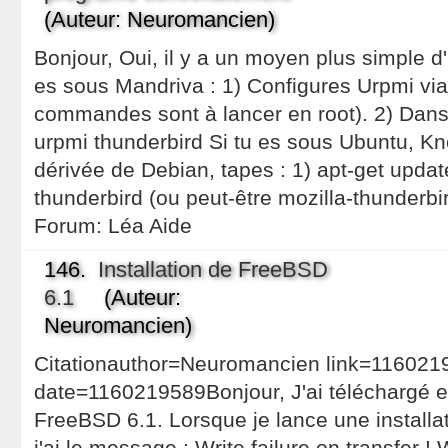
(Auteur: Neuromancien)
Bonjour, Oui, il y a un moyen plus simple d'in
es sous Mandriva : 1) Configures Urpmi via
commandes sont à lancer en root). 2) Dans
urpmi thunderbird Si tu es sous Ubuntu, Kno
dérivée de Debian, tapes : 1) apt-get update
thunderbird (ou peut-être mozilla-thunderbi
Forum:
Léa Aide
146.
Installation de FreeBSD
6.1
(Auteur:
Neuromancien)
Citationauthor=Neuromancien link=116021
date=1160219589Bonjour, J'ai téléchargé et
FreeBSD 6.1. Lorsque je lance une installa
j'ai le message : Write failure on transfer !