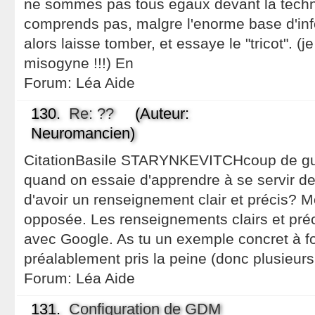
ne sommes pas tous egaux devant la techn
comprends pas, malgre l'enorme base d'info
alors laisse tomber, et essaye le "tricot". (j
misogyne !!!) En
Forum:
Léa Aide
130.
Re: ??
(Auteur:
Neuromancien)
CitationBasile STARYNKEVITCHcoup de gueu
quand on essaie d'apprendre à se servir de L
d'avoir un renseignement clair et précis? Moi
opposée. Les renseignements clairs et préci
avec Google. As tu un exemple concret à fo
préalablement pris la peine (donc plusieurs
Forum:
Léa Aide
131.
Configuration de GDM