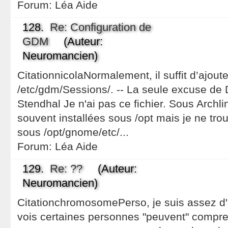
Forum:
Léa Aide
128.
Re: Configuration de
GDM
(Auteur:
Neuromancien)
CitationnicolaNormalement, il suffit d’ajou
/etc/gdm/Sessions/. -- La seule excuse de Di
Stendhal Je n'ai pas ce fichier. Sous Archli
souvent installées sous /opt mais je ne tro
sous /opt/gnome/etc/...
Forum:
Léa Aide
129.
Re: ??
(Auteur:
Neuromancien)
CitationchromosomePerso, je suis assez d'
vois certaines personnes "peuvent" compren