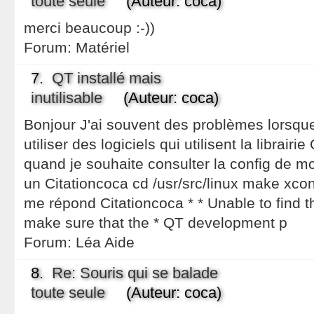
toute seule
(Auteur: coca)
merci beaucoup :-))
Forum:
Matériel
7.
QT installé mais
inutilisable
(Auteur: coca)
Bonjour J'ai souvent des problèmes lorsqu
utiliser des logiciels qui utilisent la librair
quand je souhaite consulter la config de m
un Citationcoca cd /usr/src/linux make xcon
me répond Citationcoca * * Unable to find t
make sure that the * QT development p
Forum:
Léa Aide
8.
Re: Souris qui se balade
toute seule
(Auteur: coca)