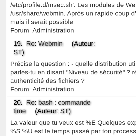
/etc/profile.d/msec.sh'. Les modules de We
/usr/share/webmin. Après un rapide coup d'oe
mais il serait possible
Forum:
Administration
19.
Re: Webmin
(Auteur:
ST)
Précise la question : - quelle distribution uti
parles-tu en disant "Niveau de sécurité" ? 
authenticité des fichiers ?
Forum:
Administration
20.
Re: bash : commande
time
(Auteur: ST)
La valeur que tu veux est %E Quelques exp
%S %U est le temps passé par ton process