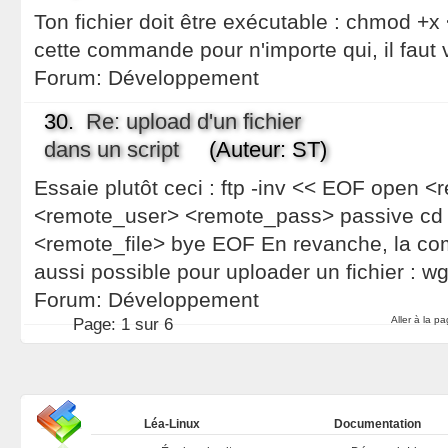
Ton fichier doit être exécutable : chmod +x
cette commande pour n'importe qui, il faut
Forum:
Développement
30.
Re: upload d'un fichier
dans un script
(Auteur: ST)
Essaie plutôt ceci : ftp -inv << EOF open 
<remote_user> <remote_pass> passive cd
<remote_file> bye EOF En revanche, la c
aussi possible pour uploader un fichier : w
Forum:
Développement
Aller à la p
Page:
1 sur 6
Léa-Linux
Documentation