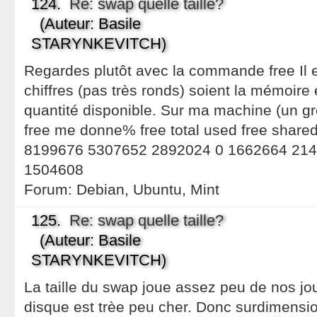
124.
Re: swap quelle taille?
(Auteur: Basile
STARYNKEVITCH)
Regardes plutôt avec la commande free Il e
chiffres (pas très ronds) soient la mémoire e
quantité disponible. Sur ma machine (un gr
free me donne% free total used free share
8199676 5307652 2892024 0 1662664 21403
1504608
Forum:
Debian, Ubuntu, Mint
125.
Re: swap quelle taille?
(Auteur: Basile
STARYNKEVITCH)
La taille du swap joue assez peu de nos jour
disque est trèe peu cher. Donc surdimensio