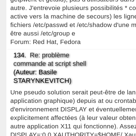
autre. J'entrevoie plusieurs possibilités * c
active vers la machine de secours) les lig
fichiers /etc/passwd et /etc/shadow d'une ma
être aussi /etc/group e
Forum:
Red Hat, Fedora
134.
Re: problème
commande at script shell
(Auteur: Basile
STARYNKEVITCH)
Une pseudo solution serait peut-être de lanc
application graphique) depuis at ou crontab
d'environnement DISPLAY et éventuelle
explicitement affectées (à leur valeur obt
autre application X11 qui fonctionne). Asse
DISPLAY=:0.0 XAUTHORITY=$HOME/.Xautho