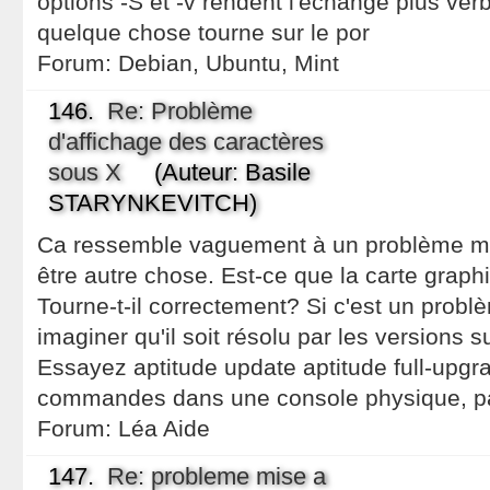
options -S et -v rendent l'échange plus ver
quelque chose tourne sur le por
Forum:
Debian, Ubuntu, Mint
146.
Re: Problème
d'affichage des caractères
sous X
(Auteur: Basile
STARYNKEVITCH)
Ca ressemble vaguement à un problème mat
être autre chose. Est-ce que la carte graph
Tourne-t-il correctement? Si c'est un problè
imaginer qu'il soit résolu par les versions 
Essayez aptitude update aptitude full-upgr
commandes dans une console physique, p
Forum:
Léa Aide
147.
Re: probleme mise a