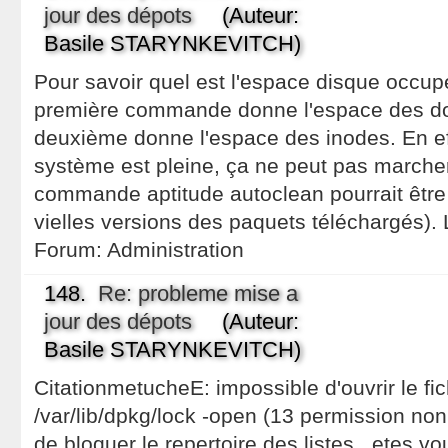
jour des dépots
(Auteur:
Basile STARYNKEVITCH)
Pour savoir quel est l'espace disque occupé:
première commande donne l'espace des don
deuxième donne l'espace des inodes. En effe
système est pleine, ça ne peut pas marcher
commande aptitude autoclean pourrait être u
vielles versions des paquets téléchargés)
Forum:
Administration
148.
Re: probleme mise a
jour des dépots
(Auteur:
Basile STARYNKEVITCH)
CitationmetucheE: impossible d'ouvrir le fic
/var/lib/dpkg/lock -open (13 permission no
de bloquer le repertoire des listes...etes v