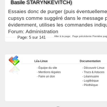
Basile STARYNKEVITCH)
Essaies donc de purger (puis éventuellement
cupsys comme suggéré dans le message p
évidemment, utilises les commandes indiq
Forum:
Administration
Aller à la page:
Page précédente
Première pag
Page:
5 sur 141
Léa-Linux
Documentation
Équipe du site
Découvrir Linux
Mentions légales
Trucs & Astuces
Faire un don
Léannuaire
Logithèque
Pilothèque