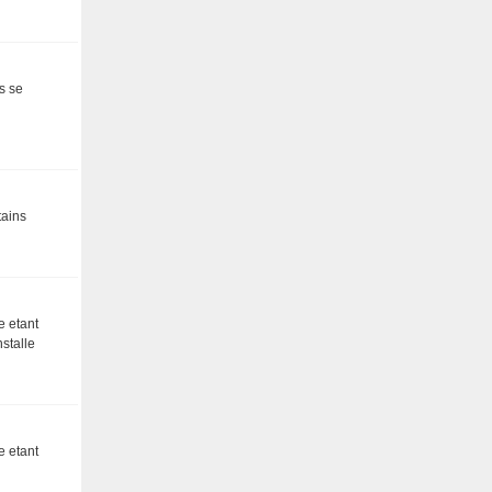
s se
tains
e etant
stalle
e etant