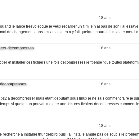
18 ans
re quand je lance freevo et que je veux regarder un film je n ai pas de son j ai essay
s mal de changement dans kmix mais rien n y fait quelqun pourrait il m aider merci 
ichiers decompresses
18 ans
r et installer ces fichiers une fois decompresses je "pense "que toutes plafetorm
rs decompresses
18 ans
ers bz2 a decompresser mais etant debutant sous linux je ne sais comment faire je sui
emps si quelqu un pouvait me dire une fois ces fichiers decompresses comment les
18 ans
recherche a installer thunderbird puis j ai installe amule pas de soucis le proble