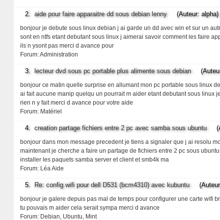
2.
aide pour faire apparaitre dd sous debian lenny
(Auteur: alpha)
bonjour je debute sous linux debian j ai garde un dd avec win et sur un autr
sont en ntfs etant debutant sous linux j aimerai savoir comment les faire appar
ils n ysont pas merci d avance pour
Forum:
Administration
3.
lecteur dvd sous pc portable plus alimente sous debian
(Auteur:
bonjour ce matin quelle surprise en allumant mon pc portable sous linux deb
ai fait aucune manip quelqu un pourrait m aider etant debutant sous linux je 
rien n y fait merci d avance pour votre aide
Forum:
Matériel
4.
creation partage fichiers entre 2 pc avec samba sous ubuntu
(Au
bonjour dans mon message precedent je tiens a signaler que j ai resolu mon 
maintenant je cherche a faire un partage de fichiers entre 2 pc sous ubuntu 
installer les paquets samba server et client et smb4k ma
Forum:
Léa Aide
5.
Re: config wifi pour dell D531 (bcm4310) avec kubuntu
(Auteur:
bonjour je galere depuis pas mal de temps pour configurer une carte wifi b
tu pouvais m aider cela serait sympa merci d avance
Forum:
Debian, Ubuntu, Mint