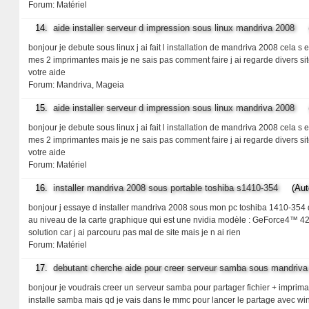
Forum:
Matériel
14.
aide installer serveur d impression sous linux mandriva 2008
(Au
bonjour je debute sous linux j ai fait l installation de mandriva 2008 cela 
mes 2 imprimantes mais je ne sais pas comment faire j ai regarde divers sit
votre aide
Forum:
Mandriva, Mageia
15.
aide installer serveur d impression sous linux mandriva 2008
(Au
bonjour je debute sous linux j ai fait l installation de mandriva 2008 cela 
mes 2 imprimantes mais je ne sais pas comment faire j ai regarde divers sit
votre aide
Forum:
Matériel
16.
installer mandriva 2008 sous portable toshiba s1410-354
(Auteu
bonjour j essaye d installer mandriva 2008 sous mon pc toshiba 1410-354 qu
au niveau de la carte graphique qui est une nvidia modèle : GeForce4™ 420 
solution car j ai parcouru pas mal de site mais je n ai rien
Forum:
Matériel
17.
debutant cherche aide pour creer serveur samba sous mandriva
bonjour je voudrais creer un serveur samba pour partager fichier + imprim
installe samba mais qd je vais dans le mmc pour lancer le partage avec wi