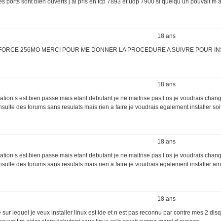
es ports sont bien ouverts j ai pris en tcp 7893 et udp 7900 si quelqu un pouvait m 
18 ans
NVIDIA GEFORCE 256MO MERCI POUR ME DONNER LA PROCEDURE A SUIVRE POUR I
18 ans
llation s est bien passe mais etant debutant je ne maitrise pas l os je voudrais chan
consulte des forums sans resulats mais rien a faire je voudrais egalement installer soi
18 ans
llation s est bien passe mais etant debutant je ne maitrise pas l os je voudrais chan
consulte des forums sans resulats mais rien a faire je voudrais egalement installer amu
18 ans
 sur lequel je veux installer linux est ide et n est pas reconnu par contre mes 2 dis