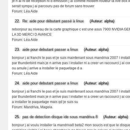
je n ai ni de reception ni d emission j ai comme modem routeur la live box l
serait sympa j ai parcouru pas de forum sans trouver
Forum:
Léa Aide
22.
Re: aide pour débutant passé à linux
(Auteur: alpha)
rebonjour au niveau de la carte graphique c est une asus 7900 
LA 3D MERCI D AVANCE
Forum:
Léa Aide
23.
aide pour debutant passer a linux
(Auteur: alpha)
bonjour j ai franchi le pas et je suis maintenant sous mandriva 2007 l insta
par thunderbird mais je n arrive pas l installer ni a creer un raccourci j ai 
ou amule j arrive a installer le paquetage d a
Forum:
Léa Aide
24.
aide pour debutant passer a linux
(Auteur: alpha)
bonjour j ai franchi le pas et je suis maintenant sous mandriva 2007 l insta
par thunderbird mais je n arrive pas l installer ni a creer un raccourci j ai 
a installer le paquetage mais qd je suis su
Forum:
Mandriva, Mageia
25.
pas de detection disque ide sous mandriva 8
(Auteur: alpha)
bonjour j ai voulu installer la mandriva8 beta2 mon soucis est que le disque