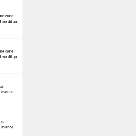
une carte
t me dit qu
une carte
t me dit qu
ous
 d avance
ous
 d avance