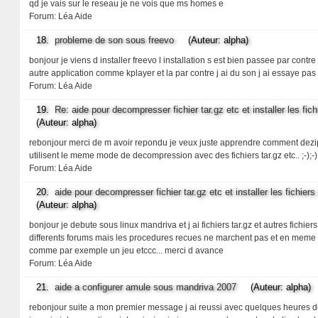
qd je vais sur le reseau je ne vois que ms homes e
Forum:
Léa Aide
18.
probleme de son sous freevo
(Auteur: alpha)
bonjour je viens d installer freevo l installation s est bien passee par cont
autre application comme kplayer et la par contre j ai du son j ai essaye pa
Forum:
Léa Aide
19.
Re: aide pour decompresser fichier tar.gz etc et installer les f
(Auteur: alpha)
rebonjour merci de m avoir repondu je veux juste apprendre comment dezippe
utilisent le meme mode de decompression avec des fichiers tar.gz etc.. ;-);-)
Forum:
Léa Aide
20.
aide pour decompresser fichier tar.gz etc et installer les fichie
(Auteur: alpha)
bonjour je debute sous linux mandriva et j ai fichiers tar.gz et autres fichi
differents forums mais les procedures recues ne marchent pas et en meme t
comme par exemple un jeu etccc... merci d avance
Forum:
Léa Aide
21.
aide a configurer amule sous mandriva 2007
(Auteur: alpha)
rebonjour suite a mon premier message j ai reussi avec quelques heures de 