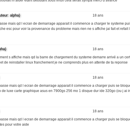
n pouvait m aider etant debutant sous linux cela serait sympa merci d avance
ur: alpha)
18 ans
en passe mais qd l ecran de demarrage apparait il commence a charger le systeme pui
he esc pour voir la provenance du probleme mais rien ne s affiche jai fait et refait l
ha)
18 ans
ement s affiche mais qd la barre de chargement du systeme demarre arrivé a un cer
et de reinstaller linux franchement je ne comprends plus en attente de ta reponse
18 ans
ien passe mais qd l ecran de demarrage apparait il commence a charger puis se bloqu
h de luxe carte graphique asus en 7900gs 256 mo 1 disque dur ide 320go (ou j ai in
18 ans
ien passe mais qd l ecran de demarrage apparait il commence a charger puis se bloqu
tes pour votre aide