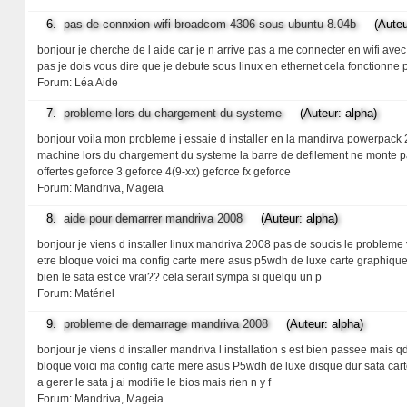
6.
pas de connxion wifi broadcom 4306 sous ubuntu 8.04b
(Auteur:
bonjour je cherche de l aide car je n arrive pas a me connecter en wifi ave
pas je dois vous dire que je debute sous linux en ethernet cela fonctionne
Forum:
Léa Aide
7.
probleme lors du chargement du systeme
(Auteur: alpha)
bonjour voila mon probleme j essaie d installer en la mandirva powerpack 2
machine lors du chargement du systeme la barre de defilement ne monte pas e
offertes geforce 3 geforce 4(9-xx) geforce fx geforce
Forum:
Mandriva, Mageia
8.
aide pour demarrer mandriva 2008
(Auteur: alpha)
bonjour je viens d installer linux mandriva 2008 pas de soucis le problem
etre bloque voici ma config carte mere asus p5wdh de luxe carte graphique
bien le sata est ce vrai?? cela serait sympa si quelqu un p
Forum:
Matériel
9.
probleme de demarrage mandriva 2008
(Auteur: alpha)
bonjour je viens d installer mandriva l installation s est bien passee mai
bloque voici ma config carte mere asus P5wdh de luxe disque dur sata carte 
a gerer le sata j ai modifie le bios mais rien n y f
Forum:
Mandriva, Mageia