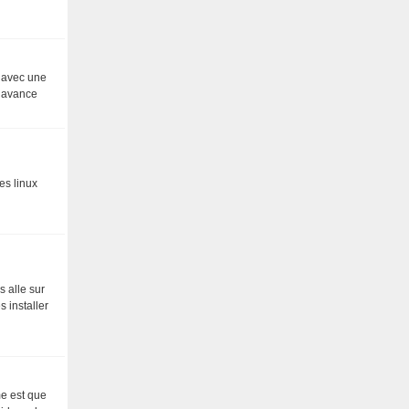
e avec une
d avance
es linux
s alle sur
 installer
me est que