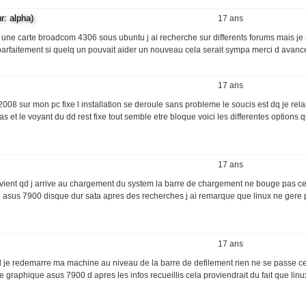
 alpha)
17 ans
c une carte broadcom 4306 sous ubuntu j ai recherche sur differents forums mais je 
 parfaitement si quelq un pouvait aider un nouveau cela serait sympa merci d avanc
17 ans
008 sur mon pc fixe l installation se deroule sans probleme le soucis est dq je re
t le voyant du dd rest fixe tout semble etre bloque voici les differentes options 
17 ans
e vient qd j arrive au chargement du system la barre de chargement ne bouge pas c
 asus 7900 disque dur sata apres des recherches j ai remarque que linux ne gere 
17 ans
s qd je redemarre ma machine au niveau de la barre de defilement rien ne se passe 
graphique asus 7900 d apres les infos recueillis cela proviendrait du fait que linu