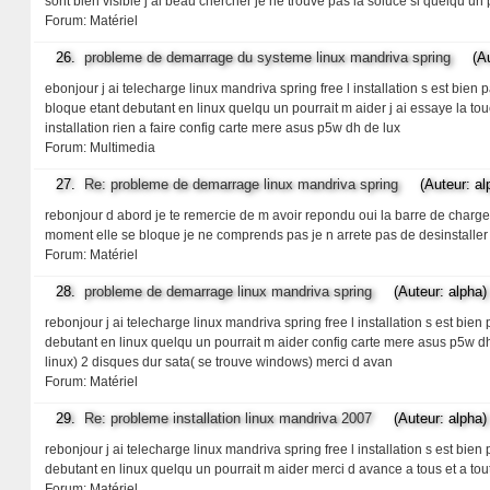
sont bien visible j ai beau chercher je ne trouve pas la soluce si quelqu u
Forum:
Matériel
26.
probleme de demarrage du systeme linux mandriva spring
(Aute
ebonjour j ai telecharge linux mandriva spring free l installation s est bi
bloque etant debutant en linux quelqu un pourrait m aider j ai essaye la touc
installation rien a faire config carte mere asus p5w dh de lux
Forum:
Multimedia
27.
Re: probleme de demarrage linux mandriva spring
(Auteur: alp
rebonjour d abord je te remercie de m avoir repondu oui la barre de charg
moment elle se bloque je ne comprends pas je n arrete pas de desinstaller 
Forum:
Matériel
28.
probleme de demarrage linux mandriva spring
(Auteur: alpha)
rebonjour j ai telecharge linux mandriva spring free l installation s est b
debutant en linux quelqu un pourrait m aider config carte mere asus p5w d
linux) 2 disques dur sata( se trouve windows) merci d avan
Forum:
Matériel
29.
Re: probleme installation linux mandriva 2007
(Auteur: alpha)
rebonjour j ai telecharge linux mandriva spring free l installation s est b
debutant en linux quelqu un pourrait m aider merci d avance a tous et a tou
Forum:
Matériel