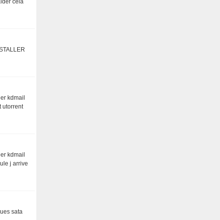
aider cela
NSTALLER
ger kdmail
t utorrent
ger kdmail
le j arrive
ques sata