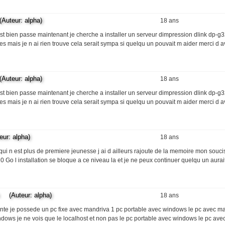
teur: alpha)
18 ans
s est bien passe maintenant je cherche a installer un serveur dimpression dlink dp-g
es mais je n ai rien trouve cela serait sympa si quelqu un pouvait m aider merci d 
teur: alpha)
18 ans
s est bien passe maintenant je cherche a installer un serveur dimpression dlink dp-g
es mais je n ai rien trouve cela serait sympa si quelqu un pouvait m aider merci d 
r: alpha)
18 ans
i n est plus de premiere jeunesse j ai d ailleurs rajoute de la memoire mon soucis
Go l installation se bloque a ce niveau la et je ne peux continuer quelqu un aurai
(Auteur: alpha)
18 ans
ante je possede un pc fixe avec mandriva 1 pc portable avec windows le pc avec man
ndows je ne vois que le localhost et non pas le pc portable avec windows le pc av