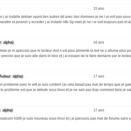
15 ans
e j ai installe debian ayant des autres dd avec des donnees je ne l ai voit pas sous
aitre et pouvoir y acceder j ai installe ntfs-3g mais je ne l ai voit toujours pas et d
 alpha)
16 ans
ian je m apercois que le lecteur dvd n est plus alimente la led ne s allume plus po
precise que je suis alle dans le bios et j ai essaye de le faire demarre par le lecte
teur: alpha)
17 ans
probleme avec le wifi je suis content car cela faisait pas mal de temps que je gal
le probleme est que je debute sous linux et je ne sais pas trop comment faire je sais
 alpha)
17 ans
roadcom 4306 je suis nouveau sous linux et j ai parcouru pas mal de forums sans y a