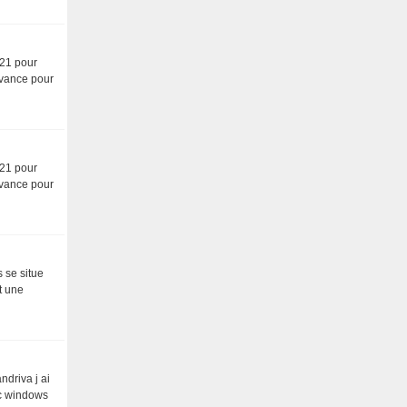
321 pour
avance pour
321 pour
avance pour
 se situe
t une
driva j ai
ec windows