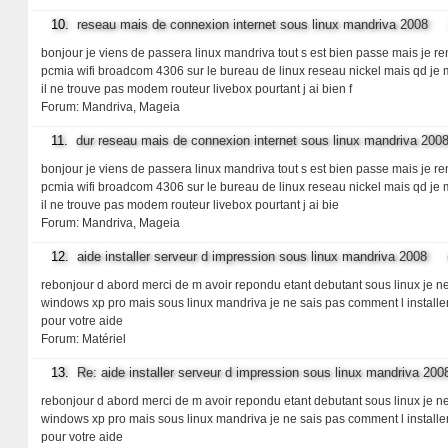
10.
reseau mais de connexion internet sous linux mandriva 2008
(A
bonjour je viens de passera linux mandriva tout s est bien passe mais je r
pcmia wifi broadcom 4306 sur le bureau de linux reseau nickel mais qd je 
il ne trouve pas modem routeur livebox pourtant j ai bien f
Forum:
Mandriva, Mageia
11.
dur reseau mais de connexion internet sous linux mandriva 200
bonjour je viens de passera linux mandriva tout s est bien passe mais je r
pcmia wifi broadcom 4306 sur le bureau de linux reseau nickel mais qd je 
il ne trouve pas modem routeur livebox pourtant j ai bie
Forum:
Mandriva, Mageia
12.
aide installer serveur d impression sous linux mandriva 2008
(Au
rebonjour d abord merci de m avoir repondu etant debutant sous linux je 
windows xp pro mais sous linux mandriva je ne sais pas comment l installer 
pour votre aide
Forum:
Matériel
13.
Re: aide installer serveur d impression sous linux mandriva 200
rebonjour d abord merci de m avoir repondu etant debutant sous linux je 
windows xp pro mais sous linux mandriva je ne sais pas comment l installer 
pour votre aide