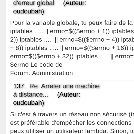
d'erreur global
(Auteur:
oudoubah)
Pour la variable globale, tu peux faire de la
iptables ..... || errno=$(($errno + 1)) iptables
2)) iptables ..... || errno=$(($errno + 4)) ipta
+ 8)) iptables ..... || errno=$(($errno + 16)) ipt
errno=$(($errno + 32)) iptables ..... || errno
$errno Le code de
Forum:
Administration
137.
Re: Arreter une machine
à distance...
(Auteur:
oudoubah)
Si c'est à travers un réseau non sécurisé (te
est préférable d'empêcher les connections d
peux utiliser un utilisateur lambda. Sinon, t