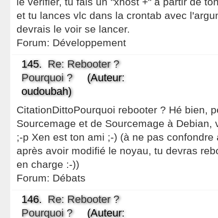
le vérifier, tu fais un "xhost +" à partir de t
et tu lances vlc dans la crontab avec l'argum
devrais le voir se lancer.
Forum:
Développement
145.
Re: Rebooter ?
Pourquoi ?
(Auteur:
oudoubah)
CitationDittoPourquoi rebooter ? Hé bien, 
Sourcemage et de Sourcemage à Debian, vo
;-p Xen est ton ami ;-) (à ne pas confondr
après avoir modifié le noyau, tu devras reboo
en charge :-))
Forum:
Débats
146.
Re: Rebooter ?
Pourquoi ?
(Auteur: