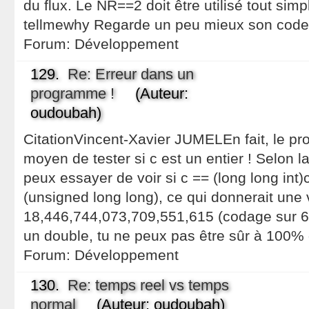
du flux. Le NR==2 doit être utilisé tout sim
tellmewhy Regarde un peu mieux son code 
Forum:
Développement
129.
Re: Erreur dans un
programme !
(Auteur:
oudoubah)
CitationVincent-Xavier JUMELEn fait, le pr
moyen de tester si c est un entier ! Selon la
peux essayer de voir si c == (long long int
(unsigned long long), ce qui donnerait une
18,446,744,073,709,551,615 (codage sur 64
un double, tu ne peux pas être sûr à 100% 
Forum:
Développement
130.
Re: temps reel vs temps
normal
(Auteur: oudoubah)