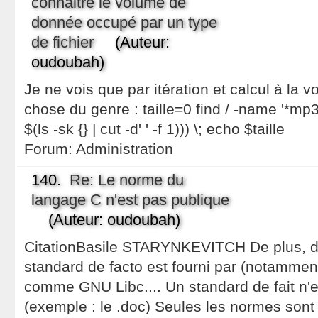
connaitre le volume de
donnée occupé par un type
de fichier
(Auteur:
oudoubah)
Je ne vois que par itération et calcul à la v
chose du genre : taille=0 find / -name '*mp3'
$(ls -sk {} | cut -d' ' -f 1))) \; echo $taille
Forum:
Administration
140.
Re: Le norme du
langage C n'est pas publique
(Auteur: oudoubah)
CitationBasile STARYNKEVITCH De plus, d
standard de facto est fourni par (notamment
comme GNU Libc.... Un standard de fait n'
(exemple : le .doc) Seules les normes sont 