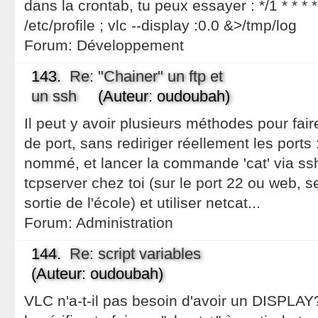
dans la crontab, tu peux essayer : */1 * * * * 
/etc/profile ; vlc --display :0.0 &>/tmp/log
Forum:
Développement
143.
Re: "Chainer" un ftp et
un ssh
(Auteur: oudoubah)
Il peut y avoir plusieurs méthodes pour fai
de port, sans rediriger réellement les ports 
nommé, et lancer la commande 'cat' via ssh
tcpserver chez toi (sur le port 22 ou web, s
sortie de l'école) et utiliser netcat...
Forum:
Administration
144.
Re: script variables
(Auteur: oudoubah)
VLC n'a-t-il pas besoin d'avoir un DISPLAY?