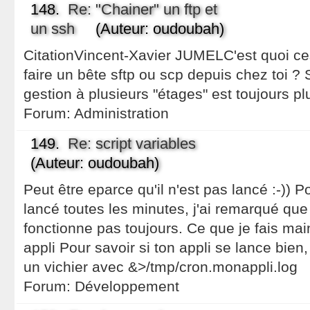
148.
Re: "Chainer" un ftp et
un ssh
(Auteur: oudoubah)
CitationVincent-Xavier JUMELC'est quoi ce
faire un bête sftp ou scp depuis chez toi ? 
gestion à plusieurs "étages" est toujours pl
Forum:
Administration
149.
Re: script variables
(Auteur: oudoubah)
Peut être eparce qu'il n'est pas lancé :-)) P
lancé toutes les minutes, j'ai remarqué que *
fonctionne pas toujours. Ce que je fais maint
appli Pour savoir si ton appli se lance bien
un vichier avec &>/tmp/cron.monappli.log
Forum:
Développement