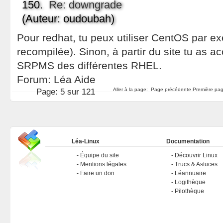
150.
Re: downgrade
(Auteur: oudoubah)
Pour redhat, tu peux utiliser CentOS par e
recompilée). Sinon, à partir du site tu as 
SRPMS des différentes RHEL.
Forum:
Léa Aide
Aller à la page:
Page précédente
Première pag
Page:
5 sur 121
Léa-Linux
Documentation
Équipe du site
Découvrir Linux
Mentions légales
Trucs & Astuces
Faire un don
Léannuaire
Logithèque
Pilothèque