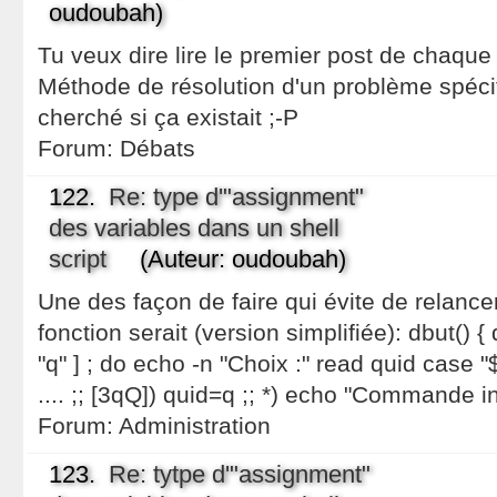
oudoubah)
Tu veux dire lire le premier post de chaqu
Méthode de résolution d'un problème spécif
cherché si ça existait ;-P
Forum:
Débats
122.
Re: type d'"assignment"
des variables dans un shell
script
(Auteur: oudoubah)
Une des façon de faire qui évite de relance
fonction serait (version simplifiée): dbut() { 
"q" ] ; do echo -n "Choix :" read quid case "$q
.... ;; [3qQ]) quid=q ;; *) echo "Commande 
Forum:
Administration
123.
Re: tytpe d'"assignment"