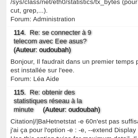
/sys/class/net/eth0/statistics/tx_bytes (pour 
cut, grep,...).
Forum:
Administration
114.
Re: se connecter à 9
telecom avec Eee asus?
(Auteur: oudoubah)
Bonjour, Il faudrait dans un premier temps p
est installée sur l'eee.
Forum:
Léa Aide
115.
Re: obtenir des
statistiques réseau à la
minute
(Auteur: oudoubah)
Citation|/|BaHetnetstat -e 60n'est pas suffi
j'ai ça pour l'option -e : -e, --extend Display