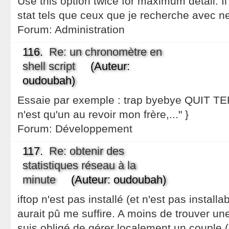
Use this option twice for maximum detail. Il
stat tels que ceux que je recherche avec ne
Forum:
Administration
116.
Re: un chronomètre en
shell script
(Auteur:
oudoubah)
Essaie par exemple : trap byebye QUIT TE
n'est qu'un au revoir mon frère,..." }
Forum:
Développement
117.
Re: obtenir des
statistiques réseau à la
minute
(Auteur: oudoubah)
iftop n'est pas installé (et n'est pas install
aurait pû me suffire. A moins de trouver une
suis obligé de gérer localement un couple (