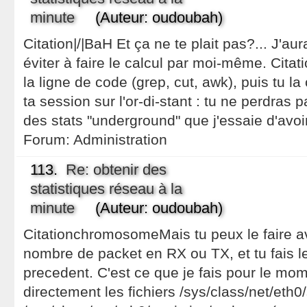
minute
(Auteur: oudoubah)
Citation|/|BaH Et ça ne te plait pas?... J'aur
éviter à faire le calcul par moi-même. Cita
la ligne de code (grep, cut, awk), puis tu la
ta session sur l'or-di-stant : tu ne perdras
des stats "underground" que j'essaie d'avoir
Forum:
Administration
113.
Re: obtenir des
statistiques réseau à la
minute
(Auteur: oudoubah)
CitationchromosomeMais tu peux le faire avec 
nombre de packet en RX ou TX, et tu fais le
precedent. C'est ce que je fais pour le mom
directement les fichiers /sys/class/net/eth0/