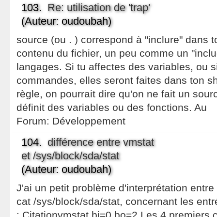
103.
Re: utilisation de 'trap'
(Auteur: oudoubah)
source (ou . ) correspond à "inclure" dans t
contenu du fichier, un peu comme un "inclu
langages. Si tu affectes des variables, ou s
commandes, elles seront faites dans ton s
règle, on pourrait dire qu'on ne fait un sourc
définit des variables ou des fonctions. Au
Forum:
Développement
104.
différence entre vmstat
et /sys/block/sda/stat
(Auteur: oudoubah)
J'ai un petit problème d'interprétation entr
cat /sys/block/sda/stat, concernant les ent
: Citationvmstat bi=0 bo=2 Les 4 premiers