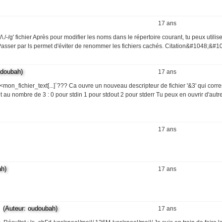
17 ans
s/\./-/g' fichier Après pour modifier les noms dans le répertoire courant, tu peux utilis
ne Passer par ls permet d'éviter de renommer les fichiers cachés. Citation&#1048;&#1
doubah)
17 ans
n_fichier_text[...]`??? Ca ouvre un nouveau descripteur de fichier '&3' qui corr
t au nombre de 3 : 0 pour stdin 1 pour stdout 2 pour stderr Tu peux en ouvrir d'autr
17 ans
h)
17 ans
Auteur: oudoubah)
17 ans