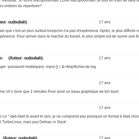
 Résultat : ls -shFd /var/spool/mail/ 126M /var/spool/mail/ Je suis en train de faire
des entrées du répertoire?
r: oudoubah)
17 ans
is que c'est un plus surtout lorsqu'on n'a pas d'expérience. Après, le plus difficile 
périence. Pour arriver dans le marché du travail, le plus simple est de suivre une f
re
(Auteur: oudoubah)
17 ans
login -password motdepass -input {} \; &>/tmp/fichier.de.log
17 ans
 s'il n dure que 1 minutes Pour avoir un beau graphique de ton boot :
17 ans
Le *.deb était là avant le rpm, je ne comprend pas pourquoi un format à était choi
t TurboLinux, mais pas Debian ni Slack :
Auteur: oudoubah)
17 ans