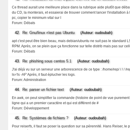
Ce thread aurait une meilleure place dans la rubrique aide plutôt que débat. 
du CD, la monterais, et essaierai de trouver comment lancer l'installation à l
pc, copier le minimum vital sur l
Forum:
Débats
42.
Re: Gnu/linux n'est pas Ubuntu
(Auteur: oudoubah)
apt c'est peut être bien beau, mais debian/ubuntu ne suit pas le standard LSB
RPM. Après, on se plein que ça fonctionne sur telle distrib mais pas sur cel
Forum:
Débats
43.
Re: phishing sous centos 5.1
(Auteur: oudoubah)
J'ai déjà vu sur un serveur une arborescence de ce type : /home/rep/ / / / /r
ls='ls -AF' Après, il faut éplucher les logs.
Forum:
Administration
44.
Re: parser un fichier text
(Auteur: oudoubah)
En awk, on peut simplifier la commande (histoire de point de vue purement subj
ligne qui a un premier caractère et qui est différent de #
Forum:
Développement
45.
Re: Systèmes de fichiers ?
(Auteur: oudoubah)
Pour reiserfs, il faut se poser la question sur sa pérennité. Hans Reiser, le