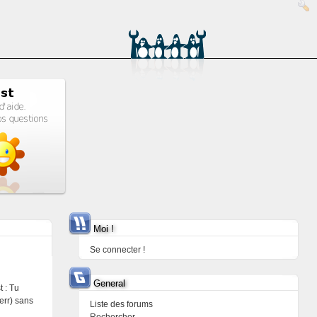
Moi !
Se connecter !
General
 : Tu
|err) sans
Liste des forums