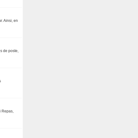
r. Ainsi, en
us de poste,
s
ni Repas,