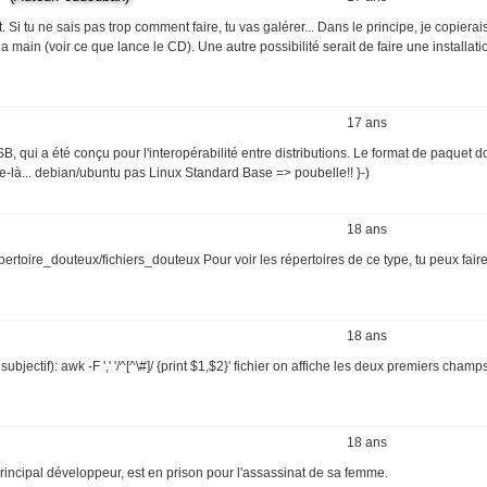
Si tu ne sais pas trop comment faire, tu vas galérer... Dans le principe, je copierai
a main (voir ce que lance le CD). Une autre possibilité serait de faire une installati
17 ans
, qui a été conçu pour l'interopérabilité entre distributions. Le format de paquet do
le-là... debian/ubuntu pas Linux Standard Base => poubelle!! }-)
18 ans
epertoire_douteux/fichiers_douteux Pour voir les répertoires de ce type, tu peux faire
18 ans
ectif): awk -F ',' '/^[^\#]/ {print $1,$2}' fichier on affiche les deux premiers champ
18 ans
 principal développeur, est en prison pour l'assassinat de sa femme.