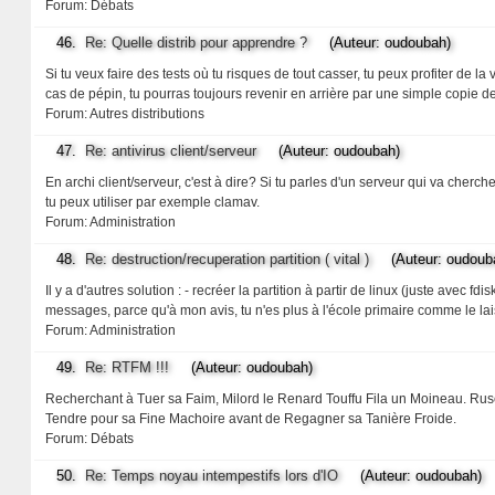
Forum:
Débats
46.
Re: Quelle distrib pour apprendre ?
(Auteur: oudoubah)
Si tu veux faire des tests où tu risques de tout casser, tu peux profiter de la 
cas de pépin, tu pourras toujours revenir en arrière par une simple copie de fi
Forum:
Autres distributions
47.
Re: antivirus client/serveur
(Auteur: oudoubah)
En archi client/serveur, c'est à dire? Si tu parles d'un serveur qui va cherche
tu peux utiliser par exemple clamav.
Forum:
Administration
48.
Re: destruction/recuperation partition ( vital )
(Auteur: oudoub
Il y a d'autres solution : - recréer la partition à partir de linux (juste avec fd
messages, parce qu'à mon avis, tu n'es plus à l'école primaire comme le la
Forum:
Administration
49.
Re: RTFM !!!
(Auteur: oudoubah)
Recherchant à Tuer sa Faim, Milord le Renard Touffu Fila un Moineau. Rusé, 
Tendre pour sa Fine Machoire avant de Regagner sa Tanière Froide.
Forum:
Débats
50.
Re: Temps noyau intempestifs lors d'IO
(Auteur: oudoubah)