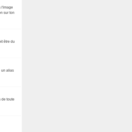
s l'image
on sur ton
it être du
 un alias
s de toute