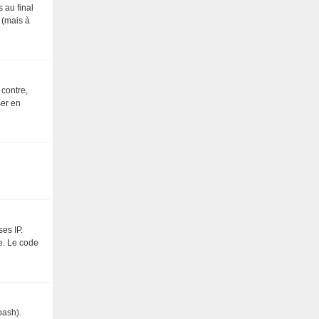
 au final
 (mais à
 contre,
ser en
ses IP.
le. Le code
bash).