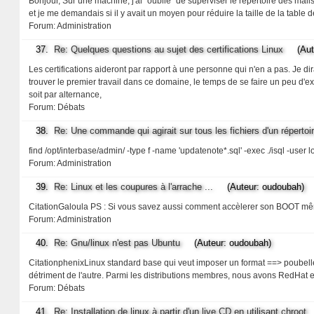
Bonjour, Sur une machine, j'ai "oublié" de superviser le répertoire des mails.
et je me demandais si il y avait un moyen pour réduire la taille de la table 
Forum:
Administration
37.
Re: Quelques questions au sujet des certifications Linux
(Auteu
Les certifications aideront par rapport à une personne qui n'en a pas. Je dira
trouver le premier travail dans ce domaine, le temps de se faire un peu d'ex
soit par alternance,
Forum:
Débats
38.
Re: Une commande qui agirait sur tous les fichiers d'un répertoi
find /opt/interbase/admin/ -type f -name 'updatenote*.sql' -exec ./isql -user 
Forum:
Administration
39.
Re: Linux et les coupures à l'arrache ...
(Auteur: oudoubah)
CitationGaloula PS : Si vous savez aussi comment accèlerer son BOOT même
Forum:
Administration
40.
Re: Gnu/linux n'est pas Ubuntu
(Auteur: oudoubah)
CitationphenixLinux standard base qui veut imposer un format ==> poubelle 
détriment de l'autre. Parmi les distributions membres, nous avons RedHat e
Forum:
Débats
41.
Re: Installation de linux à partir d'un live CD en utilisant chroot
(