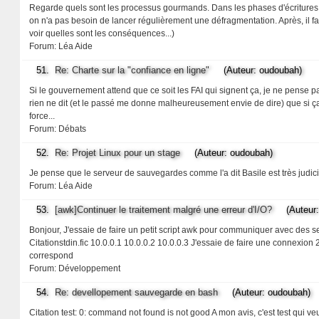
Regarde quels sont les processus gourmands. Dans les phases d'écritures, i
on n'a pas besoin de lancer régulièrement une défragmentation. Après, il f
voir quelles sont les conséquences...)
Forum:
Léa Aide
51.
Re: Charte sur la "confiance en ligne"
(Auteur: oudoubah)
Si le gouvernement attend que ce soit les FAI qui signent ça, je ne pense pas 
rien ne dit (et le passé me donne malheureusement envie de dire) que si ç
force...
Forum:
Débats
52.
Re: Projet Linux pour un stage
(Auteur: oudoubah)
Je pense que le serveur de sauvegardes comme l'a dit Basile est très judic
Forum:
Léa Aide
53.
[awk]Continuer le traitement malgré une erreur d'I/O?
(Auteur: 
Bonjour, J'essaie de faire un petit script awk pour communiquer avec des serv
Citationstdin.fic 10.0.0.1 10.0.0.2 10.0.0.3 J'essaie de faire une connexion
correspond
Forum:
Développement
54.
Re: devellopement sauvegarde en bash
(Auteur: oudoubah)
Citation test: 0: command not found is not good A mon avis, c'est test qui ve