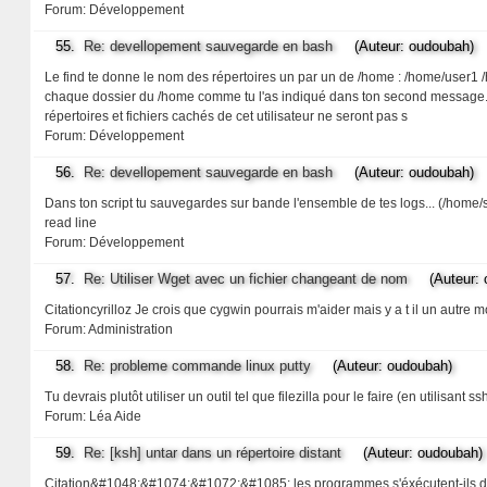
Forum:
Développement
55.
Re: devellopement sauvegarde en bash
(Auteur: oudoubah)
Le find te donne le nom des répertoires un par un de /home : /home/user1 
chaque dossier du /home comme tu l'as indiqué dans ton second message. De 
répertoires et fichiers cachés de cet utilisateur ne seront pas s
Forum:
Développement
56.
Re: devellopement sauvegarde en bash
(Auteur: oudoubah)
Dans ton script tu sauvegardes sur bande l'ensemble de tes logs... (/home/
read line
Forum:
Développement
57.
Re: Utiliser Wget avec un fichier changeant de nom
(Auteur: o
Citationcyrilloz Je crois que cygwin pourrais m'aider mais y a t il un autre 
Forum:
Administration
58.
Re: probleme commande linux putty
(Auteur: oudoubah)
Tu devrais plutôt utiliser un outil tel que filezilla pour le faire (en utilisant ss
Forum:
Léa Aide
59.
Re: [ksh] untar dans un répertoire distant
(Auteur: oudoubah)
Citation&#1048;&#1074;&#1072;&#1085; les programmes s'éxécutent-ils diff