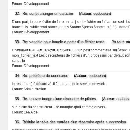
Forum:
Développement
32.
Re: script changer un caracter
(Auteur: oudoubah)
D'une part, tu peux éviter de faire un cat | sed > fichier en faisant un sed -i '
boucle : ls | while read name ; do mv $name $(echo $name | tr '.' '-') ; do
Forum:
Développement
33.
Re: variable pour boucle a partir d'un fichier texte.
(Auteur: ou
Citation&#1048;&#1074;&#1072;&#1085; un petit commentaire sur `exec 3<mo
mon_fichier_text Les descripteurs de fichiers d'un processus par défaut son
script, tu
Forum:
Développement
34.
Re: problème de connexion
(Auteur: oudoubah)
le réseau a été désactivé. Il faut relancer le service network.
Forum:
Administration
35.
Re: trouver image d'une disquette de pilotes
(Auteur: oudouba
sur le site du constructeur. il te manque quoi comme drivers.
Forum:
Léa Aide
36.
Réduire la table des entrées d'un répertoire après suppression
(