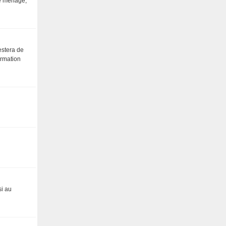
 le ménage,
restera de
ormation
si au