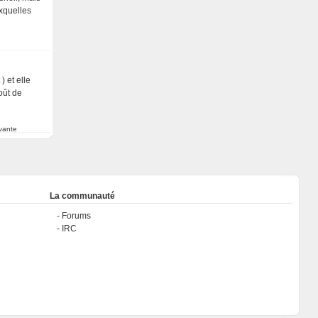
uxquelles
) et elle
oût de
vante
La communauté
Forums
IRC