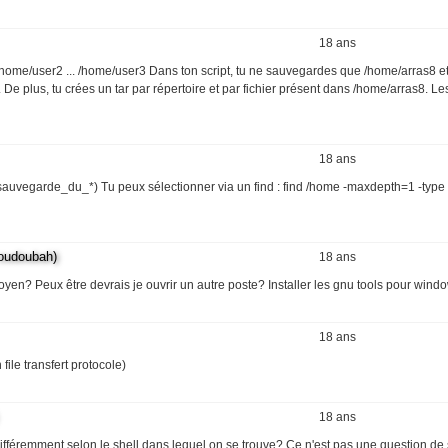
18 ans
/home/user2 ... /home/user3 Dans ton script, tu ne sauvegardes que /home/arras8 e
plus, tu crées un tar par répertoire et par fichier présent dans /home/arras8. Le
18 ans
sauvegarde_du_*) Tu peux sélectionner via un find : find /home -maxdepth=1 -type 
udoubah)
18 ans
moyen? Peux être devrais je ouvrir un autre poste? Installer les gnu tools pour wind
18 ans
h file transfert protocole)
18 ans
éremment selon le shell dans lequel on se trouve? Ce n'est pas une question de 