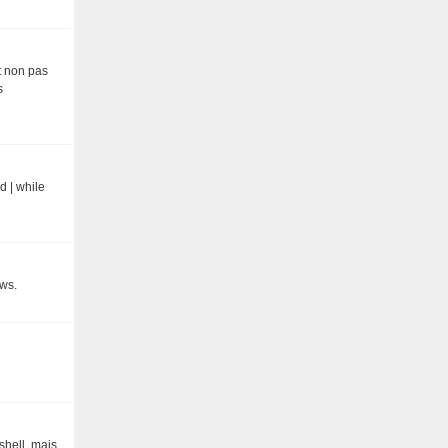
t non pas
s
d | while
ows.
shell, mais