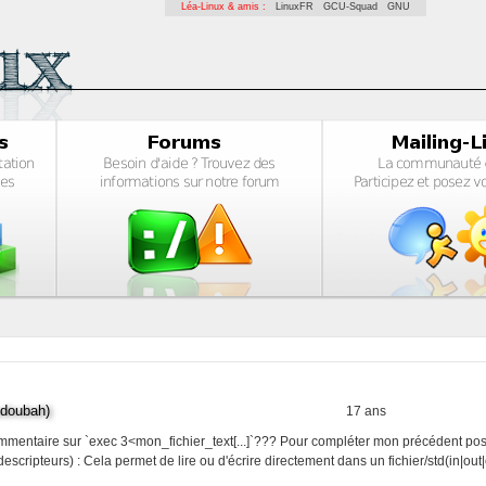
Léa-Linux & amis :
LinuxFR
GCU-Squad
GNU
doubah)
17 ans
entaire sur `exec 3<mon_fichier_text[...]`??? Pour compléter mon précédent post
 descripteurs) : Cela permet de lire ou d'écrire directement dans un fichier/std(in|out