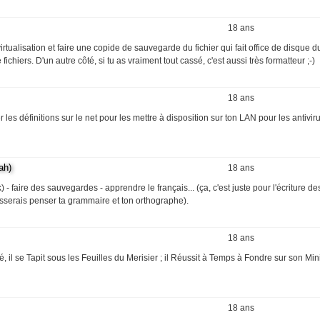
18 ans
virtualisation et faire une copide de sauvegarde du fichier qui fait office de disque du
chiers. D'un autre côté, si tu as vraiment tout cassé, c'est aussi très formatteur ;-)
18 ans
r les définitions sur le net pour les mettre à disposition sur ton LAN pour les antivir
ah)
18 ans
isk) - faire des sauvegardes - apprendre le français... (ça, c'est juste pour l'écriture de
isserais penser ta grammaire et ton orthographe).
18 ans
il se Tapit sous les Feuilles du Merisier ; il Réussit à Temps à Fondre sur son Mi
18 ans