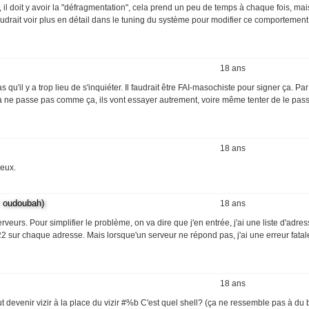
l doit y avoir la "défragmentation", cela prend un peu de temps à chaque fois, mais
audrait voir plus en détail dans le tuning du système pour modifier ce comportement
18 ans
qu'il y a trop lieu de s'inquiéter. Il faudrait être FAI-masochiste pour signer ça. Par
a ne passe pas comme ça, ils vont essayer autrement, voire même tenter de le pas
18 ans
ieux.
oudoubah)
18 ans
eurs. Pour simplifier le problème, on va dire que j'en entrée, j'ai une liste d'adres
 22 sur chaque adresse. Mais lorsque'un serveur ne répond pas, j'ai une erreur fata
18 ans
ut devenir vizir à la place du vizir #%b C'est quel shell? (ça ne ressemble pas à du 