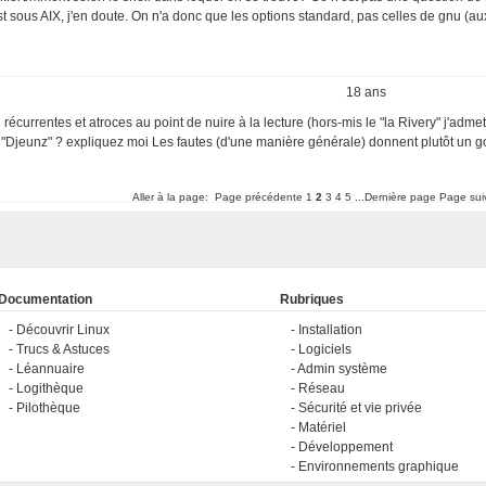
 sous AIX, j'en doute. On n'a donc que les options standard, pas celles de gnu (a
18 ans
récurrentes et atroces au point de nuire à la lecture (hors-mis le "la Rivery" j'admet 
yle "Djeunz" ? expliquez moi Les fautes (d'une manière générale) donnent plutôt un g
Aller à la page:
Page précédente
1
2
3
4
5
...Dernière page
Page sui
Documentation
Rubriques
Découvrir Linux
Installation
Trucs & Astuces
Logiciels
Léannuaire
Admin système
Logithèque
Réseau
Pilothèque
Sécurité et vie privée
Matériel
Développement
Environnements graphique