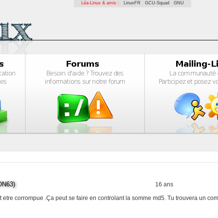
Léa-Linux & amis :
LinuxFR
GCU-Squad
GNU
N63)
16 ans
 peut etre corrompue .Ça peut se faire en controlant la somme md5. Tu trouvera un c