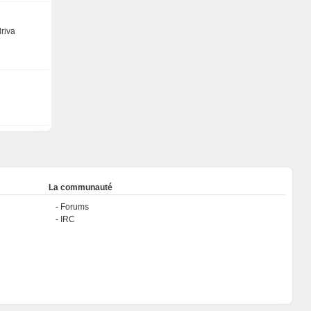
driva
La communauté
Forums
IRC