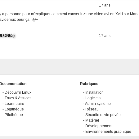
17 ans
ur, > > Il y a personne pour m'expliquer comment convertir > une video avi en Xvid sur Man
er avidemux pour ça . @+
LON63)
17 ans
Documentation
Rubriques
Découvrir Linux
Installation
Trucs & Astuces
Logiciels
Léannuaire
Admin système
Logithèque
Réseau
Pilothèque
Sécurité et vie privée
Matériel
Développement
Environnements graphique