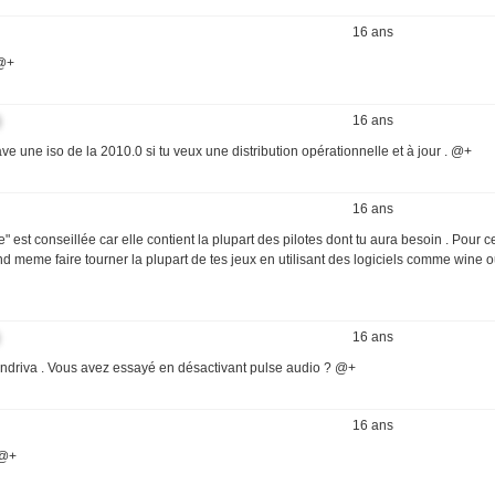
16 ans
 @+
16 ans
ave une iso de la 2010.0 si tu veux une distribution opérationnelle et à jour . @+
16 ans
 est conseillée car elle contient la plupart des pilotes dont tu aura besoin . Pour c
quand meme faire tourner la plupart de tes jeux en utilisant des logiciels comme wine 
16 ans
ndriva . Vous avez essayé en désactivant pulse audio ? @+
16 ans
 @+