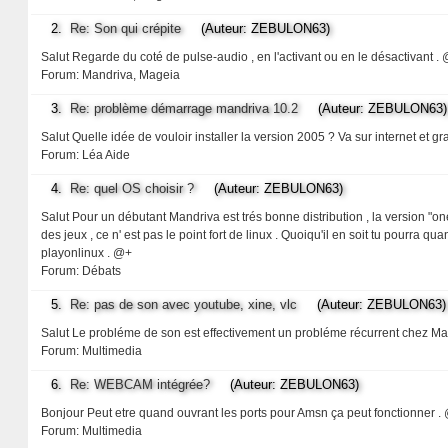
2.
Re: Son qui crépite
(Auteur: ZEBULON63)
Salut Regarde du coté de pulse-audio , en l'activant ou en le désactivant .
Forum:
Mandriva, Mageia
3.
Re: problème démarrage mandriva 10.2
(Auteur: ZEBULON63)
Salut Quelle idée de vouloir installer la version 2005 ? Va sur internet et gr
Forum:
Léa Aide
4.
Re: quel OS choisir ?
(Auteur: ZEBULON63)
Salut Pour un débutant Mandriva est trés bonne distribution , la version "one"
des jeux , ce n' est pas le point fort de linux . Quoiqu'il en soit tu pourra 
playonlinux . @+
Forum:
Débats
5.
Re: pas de son avec youtube, xine, vlc
(Auteur: ZEBULON63)
Salut Le probléme de son est effectivement un probléme récurrent chez Ma
Forum:
Multimedia
6.
Re: WEBCAM intégrée?
(Auteur: ZEBULON63)
Bonjour Peut etre quand ouvrant les ports pour Amsn ça peut fonctionner .
Forum:
Multimedia