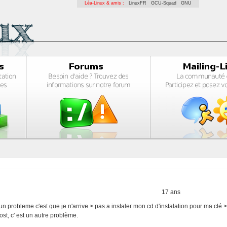
Léa-Linux & amis :
LinuxFR
GCU-Squad
GNU
17 ans
oi j'ai un probleme c'est que je n'arrive > pas a instaler mon cd d'instalation pour ma clé > 
ost, c' est un autre problème.