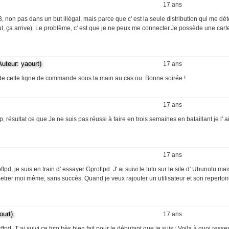
17 ans
 non pas dans un but illégal, mais parce que c' est la seule distribution qui me dé
ut, ça arrive). Le problème, c' est que je ne peux me connecter.Je possède une carte
eur: yaourt)
17 ans
arde cette ligne de commande sous la main au cas ou. Bonne soirée !
17 ans
p, résultat ce que Je ne suis pas réussi à faire en trois semaines en bataillant je l' a
17 ans
d, je suis en train d' essayer Gproftpd. J' ai suivi le tuto sur le site d' Ubunutu mais
ametrer moi même, sans succès. Quand je veux rajouter un utilisateur et son repertoi
urt)
17 ans
ftpd. J' ai suivi ce tuto très bien fait pour le débutant que je suis : Voila à quoi res