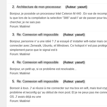
2.
Architecture de mon processeur
(Auteur: yaourt)
Bonjour, je possède un processeur Intel Celeron M 440 . En vue de recompile
lu que lors de la compilation la selection "386" avait l' air de passer pour to
chercher, je ne sais pas
Forum:
Matériel
3.
Re: Connexion wifi impossible
(Auteur: yaourt)
Bonjour, personne n' a une idéé ? J' ai essayé d' installer wifi-radar mais
connecter avec Zenwalk, Ubuntu, et Windows. Ce hotspot n' est pas protégé
simplement parce que le signal est b
Forum:
Matériel
4.
Re: Connexion wifi impossible
(Auteur: yaourt)
Bonjour, un petit up, si ce problème est resolvable...
Forum:
Matériel
5.
Re: Connexion wifi impossible
(Auteur: yaourt)
Bonsoir à tous. J' ai réussi à me connecter sur ma box en wifi, mais tout cryp
problème et iwconfig qu' au début de mon post. Et je ne peux pas me conne
OS. J' avais déjà eu une
Forum:
Matériel