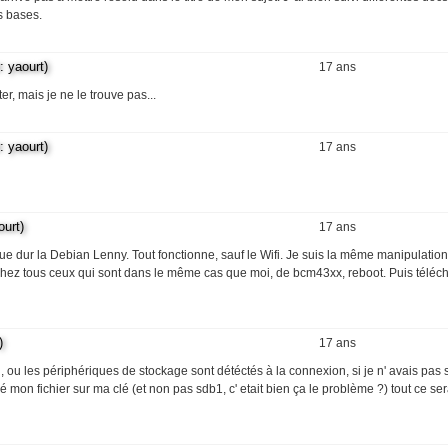
s bases.
yaourt)
17 ans
er, mais je ne le trouve pas...
yaourt)
17 ans
urt)
17 ans
e dur la Debian Lenny. Tout fonctionne, sauf le Wifi. Je suis la même manipulation 
s chez tous ceux qui sont dans le même cas que moi, de bcm43xx, reboot. Puis télé
)
17 ans
ion, ou les périphériques de stockage sont détéctés à la connexion, si je n' avais pas
n fichier sur ma clé (et non pas sdb1, c' etait bien ça le problème ?) tout ce ser