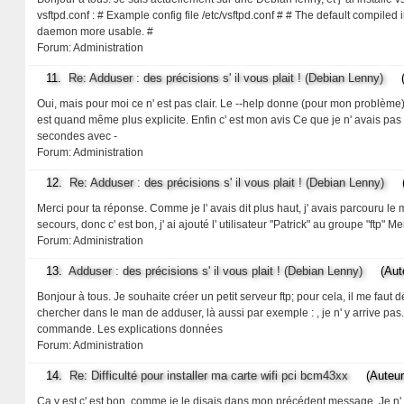
vsftpd.conf : # Example config file /etc/vsftpd.conf # # The default compiled i
daemon more usable. #
Forum:
Administration
11.
Re: Adduser : des précisions s' il vous plait ! (Debian Lenny)
(Au
Oui, mais pour moi ce n' est pas clair. Le --help donne (pour mon problèm
est quand même plus explicite. Enfin c' est mon avis Ce que je n' avais pas r
secondes avec -
Forum:
Administration
12.
Re: Adduser : des précisions s' il vous plait ! (Debian Lenny)
(Au
Merci pour ta réponse. Comme je l' avais dit plus haut, j' avais parcouru le 
secours, donc c' est bon, j' ai ajouté l' utilisateur "Patrick" au groupe "ftp" 
Forum:
Administration
13.
Adduser : des précisions s' il vous plait ! (Debian Lenny)
(Auteu
Bonjour à tous. Je souhaite créer un petit serveur ftp; pour cela, il me faut 
chercher dans le man de adduser, là aussi par exemple : , je n' y arrive pas.
commande. Les explications données
Forum:
Administration
14.
Re: Difficulté pour installer ma carte wifi pci bcm43xx
(Auteur: 
Ca y est c' est bon, comme je le disais dans mon précédent message. Je n' arr