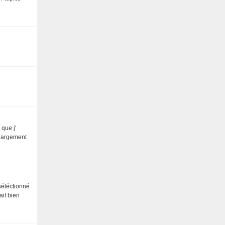
que j'
chargement
 séléctionné
ait bien