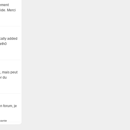
gement
uide. Merci
ically added
 eth0
c, mais peut
er du
n forum, je
vante