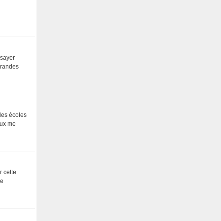
ssayer
grandes
 des écoles
eux me
r cette
ne