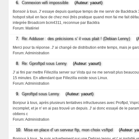
6.
Connexion wifi impossible
(Auteur: yaourt)
Bonsoir à tous. J' essaye depuis quelque temps de me servir de Backtrack 3,
hotspot situé en face de chez moi (très pratique quand mon fai me fait défa
integrée Broadcom bcm4311, reconnue par Backtra
Forum:
Matériel
7.
Re: Adduser : des précisions s' il vous plait ! (Debian Lenny)
(Aut
Merci pour ta réponse. J' ai changé de distribution entre temps, mais je g
Forum:
Administration
8.
Re: Gproftpd sous Lenny
(Auteur: yaourt)
J' ai fini par mettre Fillezilla server sur Vista qui ne me servait plus beaucou
15 minutes. En attendant que Fillezilla existe sous Linux.
Forum:
Administration
9.
Gproftpd sous Lenny
(Auteur: yaourt)
Bonjour à tous, après plusieurs tentatives infructueuses avec Proftpd, Vsproftp
incomplet, et je n' en ai pas trouvé un depuis. J' ai donc essayé de le par
obtiens c
Forum:
Administration
10.
Mise en place d' un serveur ftp, mon choix vsftpd
(Auteur: yao
Bonjour à tous. Je suis actuellement sur une Debian lenny, et j' ai installé vs