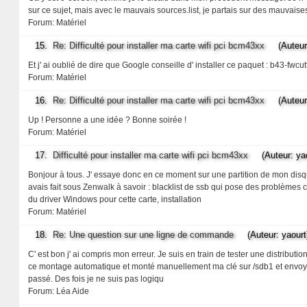
sur ce sujet, mais avec le mauvais sources.list, je partais sur des mauvaise
Forum:
Matériel
15.
Re: Difficulté pour installer ma carte wifi pci bcm43xx
(Auteur: 
Et j' ai oublié de dire que Google conseille d' installer ce paquet : b43-fwcutt
Forum:
Matériel
16.
Re: Difficulté pour installer ma carte wifi pci bcm43xx
(Auteur: 
Up ! Personne a une idée ? Bonne soirée !
Forum:
Matériel
17.
Difficulté pour installer ma carte wifi pci bcm43xx
(Auteur: yao
Bonjour à tous. J' essaye donc en ce moment sur une partition de mon disqu
avais fait sous Zenwalk à savoir : blacklist de ssb qui pose des problème
du driver Windows pour cette carte, installation
Forum:
Matériel
18.
Re: Une question sur une ligne de commande
(Auteur: yaourt
C' est bon j' ai compris mon erreur. Je suis en train de tester une distribut
ce montage automatique et monté manuellement ma clé sur /sdb1 et envoyé mo
passé. Des fois je ne suis pas logiqu
Forum:
Léa Aide