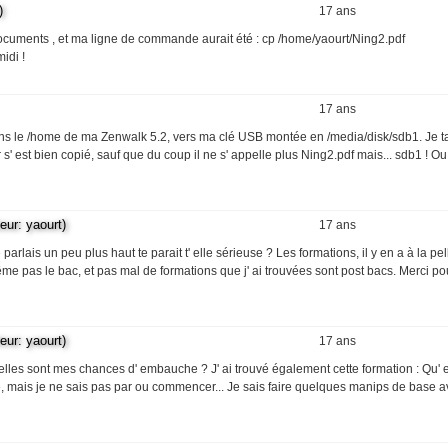
)
17 ans
/documents , et ma ligne de commande aurait été : cp /home/yaourt/Ning2.pdf
idi !
17 ans
 dans le /home de ma Zenwalk 5.2, vers ma clé USB montée en /media/disk/sdb1. Je t
 est bien copié, sauf que du coup il ne s' appelle plus Ning2.pdf mais... sdb1 ! Ou
r: yaourt)
17 ans
rlais un peu plus haut te parait t' elle sérieuse ? Les formations, il y en a à la pel
ême pas le bac, et pas mal de formations que j' ai trouvées sont post bacs. Merci po
r: yaourt)
17 ans
 quelles sont mes chances d' embauche ? J' ai trouvé également cette formation : Qu'
ue, mais je ne sais pas par ou commencer... Je sais faire quelques manips de base a