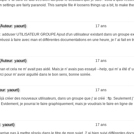
n settings are fairly paranoid. This sample file # loosens things up a bit, to make the
teur: yaourt)
17 ans
e): adduser UTILISATEUR GROUPE Ajout d'un utilisateur existant dans un groupe exi
éussi à faire avec man et différentes documentations en une heure, je l' ai fait en t
teur: yaourt)
17 ans
man et cela ne m' avait pas aidé. Mais je n' avais pas essayé --help, qui m' a été d' 
Merci pour m' avoir aiguillé dans le bon sens, bonne soirée.
r: yaourt)
17 ans
déjà créer des nouveaux utilisateurs, dans un groupe que j' ai créé : ftp. Seulement j
 Evidement, je pourrai le faire graphiquement, mais je voudrais le faire en ligne de
yaourt)
17 ans
ive pas à mettre résolu dans le titre de mon sujet. J' ai bien suivi différentes docs 