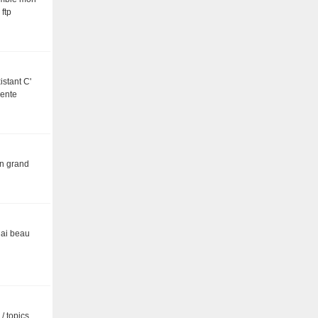
 ftp
stant C'
rente
un grand
' ai beau
/ topics