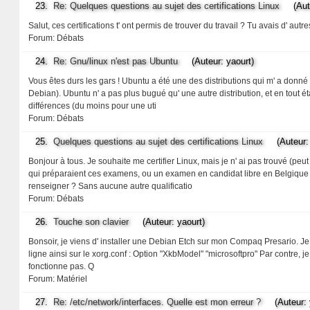
23.
Re: Quelques questions au sujet des certifications Linux
(Auteu
Salut, ces certifications t' ont permis de trouver du travail ? Tu avais d' au
Forum:
Débats
24.
Re: Gnu/linux n'est pas Ubuntu
(Auteur: yaourt)
Vous êtes durs les gars ! Ubuntu a été une des distributions qui m' a donn
Debian). Ubuntu n' a pas plus bugué qu' une autre distribution, et en tout
différences (du moins pour une uti
Forum:
Débats
25.
Quelques questions au sujet des certifications Linux
(Auteur: 
Bonjour à tous. Je souhaite me certifier Linux, mais je n' ai pas trouvé (pe
qui préparaient ces examens, ou un examen en candidat libre en Belgique l
renseigner ? Sans aucune autre qualificatio
Forum:
Débats
26.
Touche son clavier
(Auteur: yaourt)
Bonsoir, je viens d' installer une Debian Etch sur mon Compaq Presario. Je ne
ligne ainsi sur le xorg.conf : Option "XkbModel" "microsoftpro" Par contre,
fonctionne pas. Q
Forum:
Matériel
27.
Re: /etc/network/interfaces. Quelle est mon erreur ?
(Auteur: y