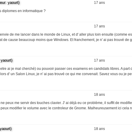
r: yaourt)
17 ans
tres diplomes en informatique ?
17 ans
é envie de me lancer dans le monde de Linux, et d' aller plus loin ensuite (comme e
 état de cause beaucoup moins que Windows. Et franchement, je n' ai pas trouvé de 
yaourt)
17 ans
ut etre ai je mal cherché) ou pouvoir passer ces examens en candidats libres. A part
ors d' un Salon Linux, je n' ai pas trouvé ce qui me convenait. Savez vous ou je p
18 ans
 peux me servir des touches clavier. J' ai déjà eu ce problème, il suffit de modifie
 je peux modifier le volume avec le controleur de Gnome. Malheureusement ici cela 
aourt)
18 ans