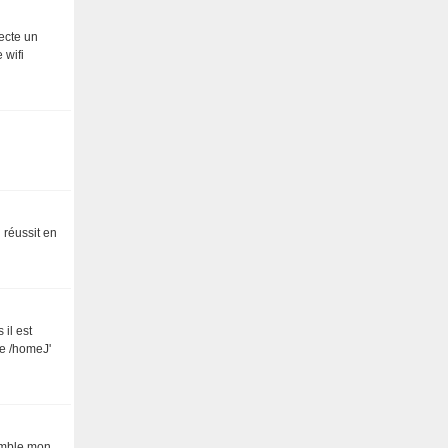
tecte un
 wifi
i réussit en
 il est
re /homeJ'
semble mon