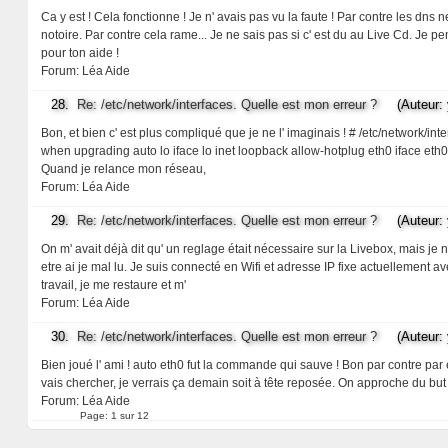
Ca y est ! Cela fonctionne ! Je n' avais pas vu la faute ! Par contre les dns 
notoire. Par contre cela rame... Je ne sais pas si c' est du au Live Cd. Je pens
pour ton aide !
Forum:
Léa Aide
28.
Re: /etc/network/interfaces. Quelle est mon erreur ?
(Auteur: y
Bon, et bien c' est plus compliqué que je ne l' imaginais ! # /etc/network/int
when upgrading auto lo iface lo inet loopback allow-hotplug eth0 iface et
Quand je relance mon réseau,
Forum:
Léa Aide
29.
Re: /etc/network/interfaces. Quelle est mon erreur ?
(Auteur: y
On m' avait déjà dit qu' un reglage était nécessaire sur la Livebox, mais je n
etre ai je mal lu. Je suis connecté en Wifi et adresse IP fixe actuellement a
travail, je me restaure et m'
Forum:
Léa Aide
30.
Re: /etc/network/interfaces. Quelle est mon erreur ?
(Auteur: y
Bien joué l' ami ! auto eth0 fut la commande qui sauve ! Bon par contre par 
vais chercher, je verrais ça demain soit à tête reposée. On approche du but
Forum:
Léa Aide
Page:
1 sur 12