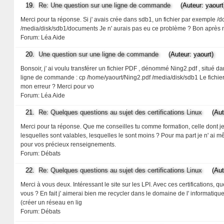
19.
Re: Une question sur une ligne de commande
(Auteur: yaourt
Merci pour ta réponse. Si j' avais crée dans sdb1, un fichier par exemple 
/media/disk/sdb1/documents Je n' aurais pas eu ce problème ? Bon après m
Forum:
Léa Aide
20.
Une question sur une ligne de commande
(Auteur: yaourt)
Bonsoir, j' ai voulu transférer un fichier PDF , dénommé Ning2.pdf , situé
ligne de commande : cp /home/yaourt/Ning2.pdf /media/disk/sdb1 Le fichier s'
mon erreur ? Merci pour vo
Forum:
Léa Aide
21.
Re: Quelques questions au sujet des certifications Linux
(Auteu
Merci pour ta réponse. Que me conseilles tu comme formation, celle dont je pa
lesquelles sont valables, lesquelles le sont moins ? Pour ma part je n' ai m
pour vos précieux renseignements.
Forum:
Débats
22.
Re: Quelques questions au sujet des certifications Linux
(Auteu
Merci à vous deux. Intéressant le site sur les LPI. Avec ces certifications,
vous ? En fait j' aimerai bien me recycler dans le domaine de l' informatiq
(créer un réseau en lig
Forum:
Débats