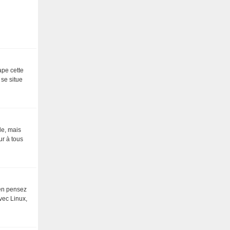
ape cette
 se situe
le, mais
ur à tous
 en pensez
vec Linux,