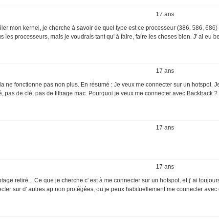
17 ans
r mon kernel, je cherche à savoir de quel type est ce processeur (386, 586, 686) . 
us les processeurs, mais je voudrais tant qu' à faire, faire les choses bien. J' ai eu 
17 ans
 cela ne fonctionne pas non plus. En résumé : Je veux me connecter sur un hotspot. J
, pas de clé, pas de filtrage mac. Pourquoi je veux me connecter avec Backtrack ?
17 ans
17 ans
tage retiré... Ce que je cherche c' est à me connecter sur un hotspot, et j' ai toujo
cter sur d' autres ap non protégées, ou je peux habituellement me connecter avec 