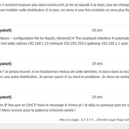
ne s' ecrivent toujours pas dans resolv.conf, je les ai rajouté à la main, pas de chan
e installer cette distribution d' ici peu, on verra si une fois installée ce sera plus fl
aourt)
18 ans
erfaces -- configuration file for ifup(8), ifdown(8) # The loopback interface # automat
h0 inet static adress 192.168.1.10 netmask 255.255.255.0 gateway 192.168.1.1 auto
aourt)
18 ans
e l' ai jamais trouvé, ni en fouillant les menus de cette dernière, ni dans dans la do
vec une autre distribution. Je pense savoir d' ou vient le problème. Je viens de rentr
aourt)
18 ans
en IP fixe,que en DHCP mais le message d' erreur je l' ai déjà vu quelque part sur u
 ! Merci encore pour ta patience et bonne soirée !
Aller à la page:
1
2
3
4
5
...Dernière page
Page sui