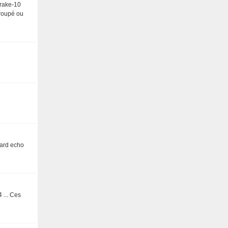
drake-10
groupé ou
dard echo
 ... Ces