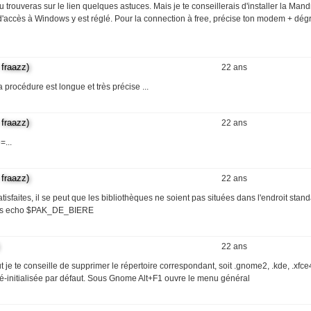
trouveras sur le lien quelques astuces. Mais je te conseillerais d'installer la Man
e d'accès à Windows y est réglé. Pour la connection à free, précise ton modem + dé
fraazz)
22 ans
procédure est longue et très précise ...
fraazz)
22 ans
=...
fraazz)
22 ans
tisfaites, il se peut que les bibliothèques ne soient pas situées dans l'endroit stan
 pas echo $PAK_DE_BIERE
22 ans
e te conseille de supprimer le répertoire correspondant, soit .gnome2, .kde, .xfce4
a ré-initialisée par défaut. Sous Gnome Alt+F1 ouvre le menu général