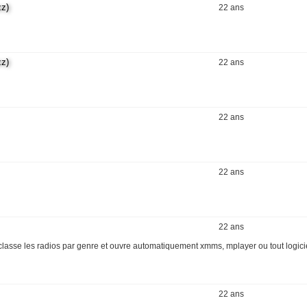
z)
22 ans
z)
22 ans
22 ans
22 ans
22 ans
 classe les radios par genre et ouvre automatiquement xmms, mplayer ou tout logic
22 ans