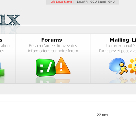
Léa-Linux & amis :
LinuxFR
GCU-Squad
GNU
22 ans