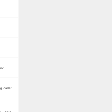
oot
fig loader