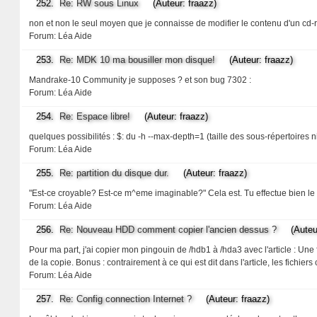
252.
Re: RW sous Linux
(Auteur: fraazz)
non et non le seul moyen que je connaisse de modifier le contenu d'un cd-r
Forum:
Léa Aide
253.
Re: MDK 10 ma bousiller mon disque!
(Auteur: fraazz)
Mandrake-10 Community je supposes ? et son bug 7302 :
Forum:
Léa Aide
254.
Re: Espace libre!
(Auteur: fraazz)
quelques possibilités : $: du -h --max-depth=1 (taille des sous-répertoires niv
Forum:
Léa Aide
255.
Re: partition du disque dur.
(Auteur: fraazz)
"Est-ce croyable? Est-ce m^eme imaginable?" Cela est. Tu effectue bien l
Forum:
Léa Aide
256.
Re: Nouveau HDD comment copier l'ancien dessus ?
(Auteur:
Pour ma part, j'ai copier mon pingouin de /hdb1 à /hda3 avec l'article : Une foi
de la copie. Bonus : contrairement à ce qui est dit dans l'article, les fichi
Forum:
Léa Aide
257.
Re: Config connection Internet ?
(Auteur: fraazz)