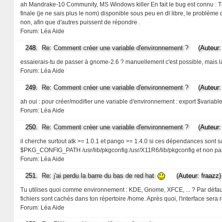
ah Mandrake-10 Community, MS Windows killer En fait le bug est connu : Tu 
finale (je ne sais plus le nom) disponible sous peu en dl libre, le problèm
non, afin que d'autres puissent de répondre .
Forum:
Léa Aide
248.
Re: Comment créer une variable d'environnement ?
(Auteur: 
essaierais-tu de passer à gnome-2.6 ? manuellement c'est possible, mais la 
Forum:
Léa Aide
249.
Re: Comment créer une variable d'environnement ?
(Auteur: 
ah oui : pour créer/modifier une variable d'environnement : export $variable
Forum:
Léa Aide
250.
Re: Comment créer une variable d'environnement ?
(Auteur: 
il cherche surtout atk >= 1.0.1 et pango >= 1.4.0 si ces dépendances sont sa
$PKG_CONFIG_PATH /usr/lib/pkgconfig:/usr/X11R6/lib/pkgconfig et non
Forum:
Léa Aide
251.
Re: j'ai perdu la barre du bas de red hat
(Auteur: fraazz)
Tu utilises quoi comme environnement : KDE, Gnome, XFCE, ... ? Par défaut j
fichiers sont cachés dans ton répertoire /home. Après quoi, l'interface ser
Forum:
Léa Aide