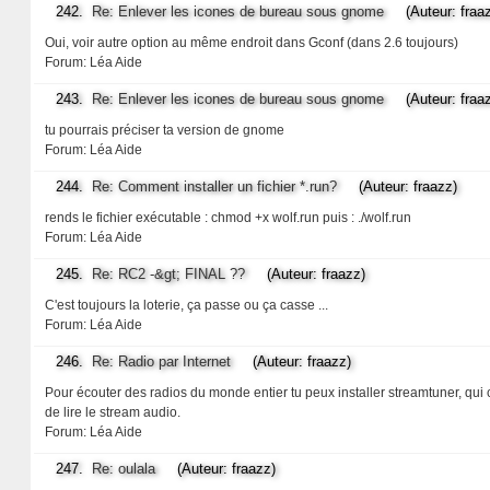
242.
Re: Enlever les icones de bureau sous gnome
(Auteur: fraaz
Oui, voir autre option au même endroit dans Gconf (dans 2.6 toujours)
Forum:
Léa Aide
243.
Re: Enlever les icones de bureau sous gnome
(Auteur: fraaz
tu pourrais préciser ta version de gnome
Forum:
Léa Aide
244.
Re: Comment installer un fichier *.run?
(Auteur: fraazz)
rends le fichier exécutable : chmod +x wolf.run puis : ./wolf.run
Forum:
Léa Aide
245.
Re: RC2 -&gt; FINAL ??
(Auteur: fraazz)
C'est toujours la loterie, ça passe ou ça casse ...
Forum:
Léa Aide
246.
Re: Radio par Internet
(Auteur: fraazz)
Pour écouter des radios du monde entier tu peux installer streamtuner, qui
de lire le stream audio.
Forum:
Léa Aide
247.
Re: oulala
(Auteur: fraazz)