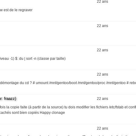
22 ans
w est de le regraver
22 ans
22 ans
eau -1) $: du | sort -n (classe par taille)
22 ans
e démontage du cd ? # umount /mnt/gentoo/boot /mnt/gentoo/proc /mnt/gentoo # reb
 fraazz)
22 ans
s la copie faite (à partir de la source) tu dois modifier les fichiers /etc/fstab et con
ers cachés sont bien copiés Happy clonage
22 ans