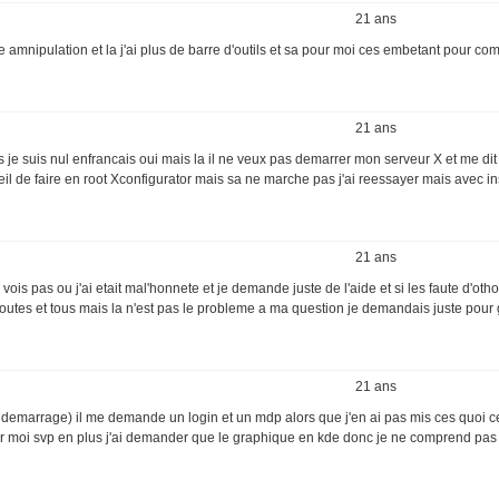
21 ans
ise amnipulation et la j'ai plus de barre d'outils et sa pour moi ces embetant pour c
21 ans
 je suis nul enfrancais oui mais la il ne veux pas demarrer mon serveur X et me dit q
eil de faire en root Xconfigurator mais sa ne marche pas j'ai reessayer mais avec in
21 ans
vois pas ou j'ai etait mal'honnete et je demande juste de l'aide et si les faute d'ot
a toutes et tous mais la n'est pas le probleme a ma question je demandais juste po
21 ans
re demarrage) il me demande un login et un mdp alors que j'en ai pas mis ces quoi ce 
ider moi svp en plus j'ai demander que le graphique en kde donc je ne comprend pas