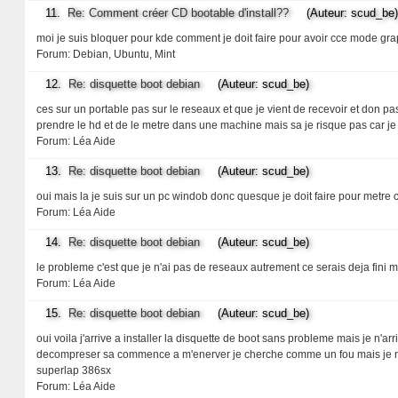
11.
Re: Comment créer CD bootable d'install??
(Auteur: scud_be)
moi je suis bloquer pour kde comment je doit faire pour avoir cce mode gr
Forum:
Debian, Ubuntu, Mint
12.
Re: disquette boot debian
(Auteur: scud_be)
ces sur un portable pas sur le reseaux et que je vient de recevoir et don pas
prendre le hd et de le metre dans une machine mais sa je risque pas car je
Forum:
Léa Aide
13.
Re: disquette boot debian
(Auteur: scud_be)
oui mais la je suis sur un pc windob donc quesque je doit faire pour metre c
Forum:
Léa Aide
14.
Re: disquette boot debian
(Auteur: scud_be)
le probleme c'est que je n'ai pas de reseaux autrement ce serais deja fini m
Forum:
Léa Aide
15.
Re: disquette boot debian
(Auteur: scud_be)
oui voila j'arrive a installer la disquette de boot sans probleme mais je n'ar
decompreser sa commence a m'enerver je cherche comme un fou mais je n'ya 
superlap 386sx
Forum:
Léa Aide