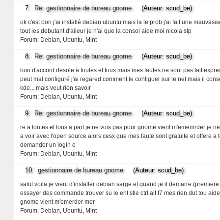
7.
Re: gestionnaire de bureau gnome
(Auteur: scud_be)
ok c'est bon j'ai installé debian ubuntu mais la le prob j'ai fait une mauvas
tout les debutant d'aileur je n'ai que la consol aide moi nicola stp
Forum:
Debian, Ubuntu, Mint
8.
Re: gestionnaire de bureau gnome
(Auteur: scud_be)
bon d'accord desole à toutes et tous mais mes fautes ne sont pas fait expres
peut mal configuré j'ai regared comment le configuer sur le net mais il cons
kde... mais veut rien savoir
Forum:
Debian, Ubuntu, Mint
9.
Re: gestionnaire de bureau gnome
(Auteur: scud_be)
re a toutes et tous a part je ne vois pas pour gnome vient m'ememrder je ne 
a voir avec l'open source alors cesx que mes faute sont gratuite et offere 
demander un login e
Forum:
Debian, Ubuntu, Mint
10.
gestionnaire de bureau gnome
(Auteur: scud_be)
salut voila je vient d'installer debian sarge et quand je il demarre (premie
essayer des commande trouver su le ent stle ctrl alt f7 mes rien dut tou a
gnome vient m'emerder mer
Forum:
Debian, Ubuntu, Mint