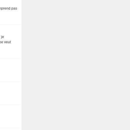
comprend pas
 je
be veut