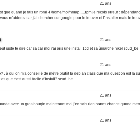
21 ans
est que quand je fais un rpmi -i /home/moi/nmap......rpm je reçois erreur : dépendan
us m'aiderez car j'ai chercher sur google pour le trouver et l'installer mais le tro
)
21 ans
eut juste te dire car sa car moi j'ai pris une install 1cd et sa ùmarche nikel scud_be
21 ans
 . à oui on m'a conseillé de mètre plutôt la debian classique ma question est la su
t es que c'est aussi facile d'install? scud_be
21 ans
commande avec un gros bouqin maintenant moi j'en sais rien bonns chance quand m
21 ans