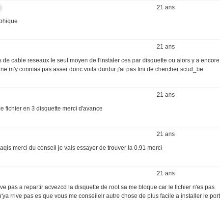
21 ans
aphique
21 ans
 de cable reseaux le seul moyen de l'instaler ces par disquette ou alors y a encore 
 ne m'y connias pas asser donc voila durdur j'ai pas fini de chercher scud_be
21 ans
e fichier en 3 disquette merci d'avance
21 ans
aqis merci du conseil je vais essayer de trouver la 0.91 merci
21 ans
rive pas a repartir acvezcd la disquette de root sa me bloque car le fichier n'es pas
rrive pas es que vous me conseilelr autre chose de plus facile a installer le port