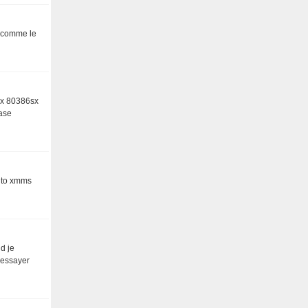
i comme le
nix 80386sx
base
tuto xmms
d je
 essayer