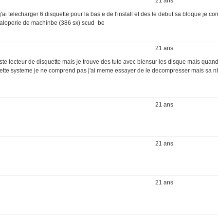
21 ans
ai telecharger 6 disquette pour la bas e de l'install et des le debut sa bloque je 
 saloperie de machinbe (386 sx) scud_be
21 ans
uste lecteur de disquette mais je trouve des tuto avec biensur les disque mais quand
squette systeme je ne comprend pas j'ai meme essayer de le decompresser mais sa n
21 ans
21 ans
21 ans