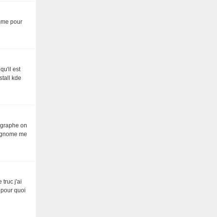
omme pour
u'il est
stall kde
hographe on
ur gnome me
truc j'ai
 pour quoi