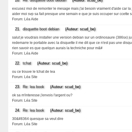
20.
Re: disquette boot debian
(Auteur: scud_be)
excusez moi de remonter le mesage mais j'ai besoin vraiment d'aide car la j'
aider moi svp sa fait presque une semain e que je suis occuper sur ccette
Forum:
Léa Aide
21.
disquette boot debian
(Auteur: scud_be)
salut je voudrais installer une version debian sur un ordinosaure (386sx) j
redemarre le portable avec la disquette il me dit que ce n'est pas une di
rien savoir es que quelqun aurais la techniche pour m&#
Forum:
Léa Aide
22.
tchat
(Auteur: scud_be)
ou ce trouve le tchat de lea
Forum:
Léa Site
23.
Re: lea book
(Auteur: scud_be)
ok sa m'interesse j'envois l'argent ou?
Forum:
Léa Site
24.
Re: lea book
(Auteur: scud_be)
30&#8364 quesque sa veut dire
Forum:
Léa Site