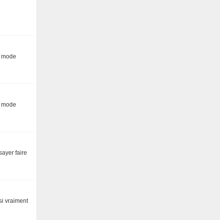
n mode
n mode
sayer faire
si vraiment