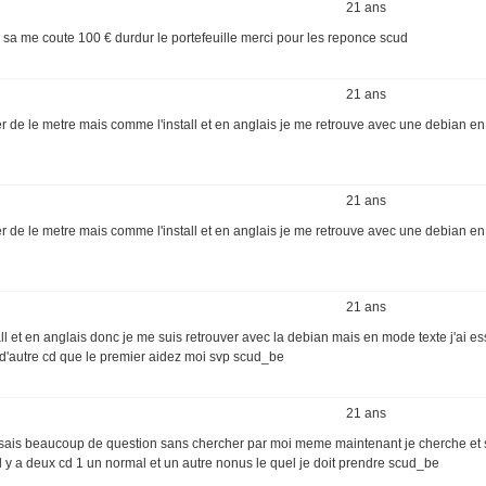
21 ans
 sa me coute 100 € durdur le portefeuille merci pour les reponce scud
21 ans
r de le metre mais comme l'install et en anglais je me retrouve avec une debian e
21 ans
r de le metre mais comme l'install et en anglais je me retrouve avec une debian e
21 ans
tall et en anglais donc je me suis retrouver avec la debian mais en mode texte j'ai es
 d'autre cd que le premier aidez moi svp scud_be
21 ans
posais beaucoup de question sans chercher par moi meme maintenant je cherche et 
 il y a deux cd 1 un normal et un autre nonus le quel je doit prendre scud_be