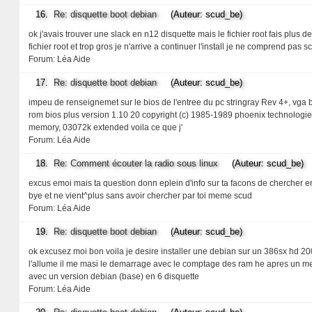
16.
Re: disquette boot debian
(Auteur: scud_be)
ok j'avais trouver une slack en n12 disquette mais le fichier root fais plu
fichier root et trop gros je n'arrive a continuer l'install je ne comprend pas s
Forum:
Léa Aide
17.
Re: disquette boot debian
(Auteur: scud_be)
impeu de renseignemet sur le bios de l'entree du pc stringray Rev 4+, vga b
rom bios plus version 1.10 20 copyright (c) 1985-1989 phoenix technologies
memory, 03072k extended voila ce que j'
Forum:
Léa Aide
18.
Re: Comment écouter la radio sous linux
(Auteur: scud_be)
excus emoi mais ta question donn eplein d'info sur ta facons de chercher enf
bye et ne vient^plus sans avoir chercher par toi meme scud
Forum:
Léa Aide
19.
Re: disquette boot debian
(Auteur: scud_be)
ok excusez moi bon voila je desire installer une debian sur un 386sx hd 200
l'allume il me masi le demarrage avec le comptage des ram he apres un m
avec un version debian (base) en 6 disquette
Forum:
Léa Aide