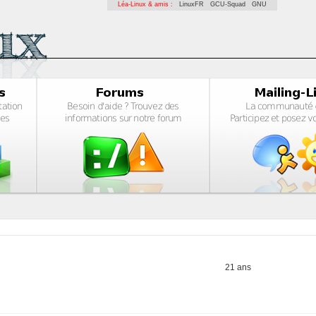
Léa-Linux & amis :
LinuxFR
GCU-Squad
GNU
21 ans