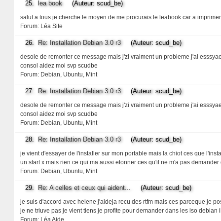
25.
lea book
(Auteur: scud_be)
salut a tous je cherche le moyen de me procurais le leabook car a imprimer
Forum:
Léa Site
26.
Re: Installation Debian 3.0 r3
(Auteur: scud_be)
desole de remonter ce message mais j'zi vraiment un probleme j'ai esssyae
consol aidez moi svp scudbe
Forum:
Debian, Ubuntu, Mint
27.
Re: Installation Debian 3.0 r3
(Auteur: scud_be)
desole de remonter ce message mais j'zi vraiment un probleme j'ai esssyae
consol aidez moi svp scudbe
Forum:
Debian, Ubuntu, Mint
28.
Re: Installation Debian 3.0 r3
(Auteur: scud_be)
je vient d'essayer de l'installer sur mon portable mais la chiot ces que l'ins
un start x mais rien ce qui ma aussi etonner ces qu'il ne m'a pas demander
Forum:
Debian, Ubuntu, Mint
29.
Re: A celles et ceux qui aident...
(Auteur: scud_be)
je suis d'accord avec helene j'aideja recu des rtfm mais ces parceque je 
je ne triuve pas je vient tiens je profite pour demander dans les iso debian
Forum:
Léa Aide