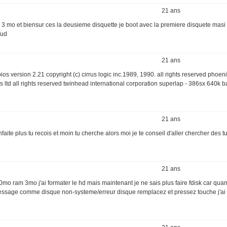
21 ans
s de 3 mo et biensur ces la deusieme disquette je boot avec la premiere disquete mas
cud
21 ans
ios version 2.21 copyright (c) cirrus logic inc.1989, 1990. all rights reserved phoe
 ltd all rights reserved twinhead international corporation superlap - 386sx 640k 
21 ans
aite plus tu recois et moin tu cherche alors moi je te conseil d'aller chercher des 
21 ans
mo ram 3mo j'ai formater le hd mais maintenant je ne sais plus faire fdisk car quan
essage comme disque non-systeme/erreur disque remplacez et pressez touche j'ai