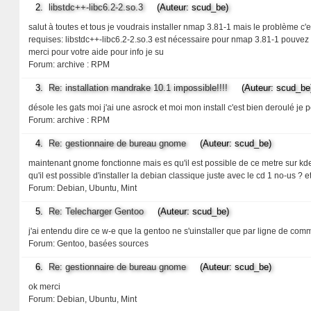
2.
libstdc++-libc6.2-2.so.3
(Auteur: scud_be)
salut à toutes et tous je voudrais installer nmap 3.81-1 mais le problème c'
requises: libstdc++-libc6.2-2.so.3 est nécessaire pour nmap 3.81-1 pouvez vo
merci pour votre aide pour info je su
Forum:
archive : RPM
3.
Re: installation mandrake 10.1 impossible!!!!
(Auteur: scud_be
désole les gats moi j'ai une asrock et moi mon install c'est bien deroulé je p
Forum:
archive : RPM
4.
Re: gestionnaire de bureau gnome
(Auteur: scud_be)
maintenant gnome fonctionne mais es qu'il est possible de ce metre sur kde?
qu'il est possible d'installer la debian classique juste avec le cd 1 no-us ? e
Forum:
Debian, Ubuntu, Mint
5.
Re: Telecharger Gentoo
(Auteur: scud_be)
j'ai entendu dire ce w-e que la gentoo ne s'uinstaller que par ligne de 
Forum:
Gentoo, basées sources
6.
Re: gestionnaire de bureau gnome
(Auteur: scud_be)
ok merci
Forum:
Debian, Ubuntu, Mint