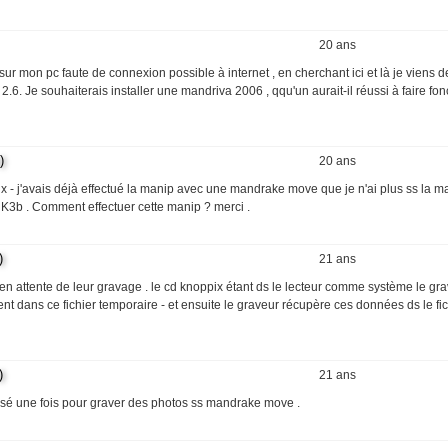
20 ans
 sur mon pc faute de connexion possible à internet , en cherchant ici et là je viens d
.6. Je souhaiterais installer une mandriva 2006 , qqu'un aurait-il réussi à faire fo
)
20 ans
 - j'avais déjà effectué la manip avec une mandrake move que je n'ai plus ss la ma
 K3b . Comment effectuer cette manip ? merci .
)
21 ans
on en attente de leur gravage . le cd knoppix étant ds le lecteur comme système le gr
ent dans ce fichier temporaire - et ensuite le graveur récupère ces données ds le fi
)
21 ans
utilisé une fois pour graver des photos ss mandrake move .