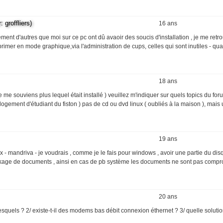
groffliers)
16 ans
nt d'autres que moi sur ce pc ont dû avaoir des soucis d'installation , je me retr
imer en mode graphique,via l'administration de cups, celles qui sont inutiles - qua
18 ans
e me souviens plus lequel était installé ) veuillez m'indiquer sur quels topics du for
( logement d'étudiant du fiston ) pas de cd ou dvd linux ( oubliés à la maison ), mais
19 ans
x - mandriva - je voudrais , comme je le fais pour windows , avoir une partie du di
ockage de documents , ainsi en cas de pb système les documents ne sont pas compro
20 ans
esquels ? 2/ existe-t-il des modems bas débit connexion éthernet ? 3/ quelle soluti