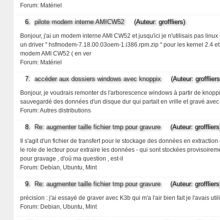
Forum:
Matériel
6.
pilote modem interne AMICW52
(Auteur: groffliers)
Bonjour, j'ai un modem interne AMI CW52 et jusqu'ici je n'utilisais pas linux
un driver " hsfmodem-7.18.00.03oem-1.i386.rpm.zip " pour les kernel 2.4 et 2
modem AMI CW52 ( en ver
Forum:
Matériel
7.
accéder aux dossiers windows avec knoppix
(Auteur: groffliers
Bonjour, je voudrais remonter ds l'arborescence windows à partir de knoppix
sauvegardé des données d'un disque dur qui partait en vrille et gravé avec
Forum:
Autres distributions
8.
Re: augmenter taille fichier tmp pour gravure
(Auteur: groffliers
Il s'agit d'un fichier de transfert pour le stockage des données en extracti
le role de lecteur pour extraire les données - qui sont stockées provisoirem
pour gravage , d'où ma question , est-il
Forum:
Debian, Ubuntu, Mint
9.
Re: augmenter taille fichier tmp pour gravure
(Auteur: groffliers
précision : j'ai essayé de graver avec K3b qui m'a l'air bien fait je l'avais 
Forum:
Debian, Ubuntu, Mint