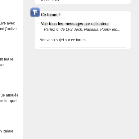
Rechercher
Ce forum !
ouve avec
Voir tous les messages par utilisateur
nd j'active
Parlez ici de LFS, Arch, Nasgaia, Puppy etc...
Nouveau sujet sur ce forum
um lea le
 une
sque allouée
mis . quel
on idéale