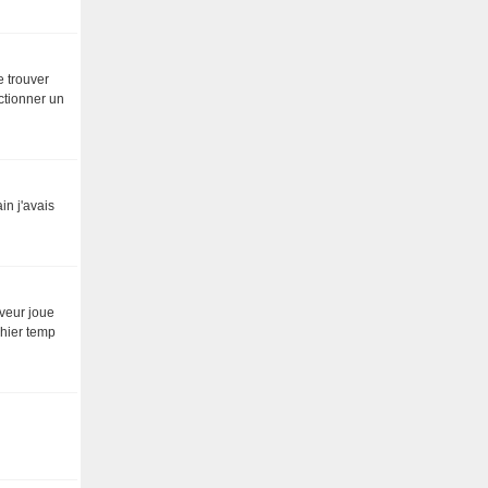
e trouver
nctionner un
in j'avais
aveur joue
chier temp