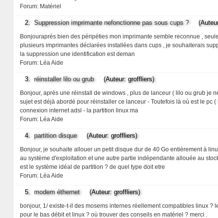
Forum:
Matériel
2.
Suppression imprimante nefonctionne pas sous cups ?
(Auteur: 
Bonjouraprès bien des péripéties mon imprimante semble reconnue , seuleme
plusieurs imprimantes déclarées installées dans cups , je souhaiterais suppr
la suppression une identification est deman
Forum:
Léa Aide
3.
réinstaller lilo ou grub
(Auteur: groffliers)
Bonjour, après une réinstall de windows , plus de lanceur ( lilo ou grub je n
sujet est déjà abordé pour réinstaller ce lanceur - Toutefois là où est le pc 
connexion internet adsl - la partition linux ma
Forum:
Léa Aide
4.
partition disque
(Auteur: groffliers)
Bonjour, je souhaite allouer un petit disque dur de 40 Go entièrement à linu
au système d'exploitation et une autre partie indépendante allouée au st
est le système idéal de partition ? de quel type doit etre
Forum:
Léa Aide
5.
modem éthernet
(Auteur: groffliers)
bonjour, 1/ existe-t-il des mosems internes réellement compatibles linux ? l
pour le bas débit et linux ? où trouver des conseils en matériel ? merci .