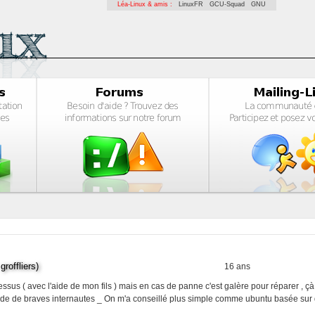
Léa-Linux & amis :
LinuxFR
GCU-Squad
GNU
offliers)
16 ans
dessus ( avec l'aide de mon fils ) mais en cas de panne c'est galère pour réparer , çà 
'aide de braves internautes _ On m'a conseillé plus simple comme ubuntu basée sur