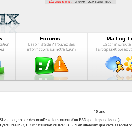
Léa-Linux & amis :
LinuxFR
GCU-Squad
GNU
18 ans
à. Si vous organisez des manifestations autour d'un BSD (peu importe lequel) ou de
yers FreeBSD, CD d'installation ou liveCD...) ici en attendant que cette association