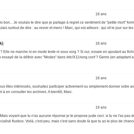
18 ans
 bon... Je voulais te dire que je partage à regret ce sentiment de "petite mort" for
ais surtout de dire : au revoir et merci ! Marc, qui est ailleurs : qui vit le jour sur te
k)
18 ans
 ? Elle ne marche ni en mode texte ni sous xorg ? Si oui, essaie en ajoutant au fichi
tu essayé de la définir avec "Modes" dans /etc/X11/xorg.conf ? Genre (en adaptant
18 ans
ous êtes intéressés, souhaitez participer activement ou simplement donner votre av
t à en consulter les archives. A bientôt, Marc.
19 ans
Mais voyant que tu n'as aucune réponse je te propose juste ceci: si tu ne l'as pas dé
alisé fluxbox. Voilà, c'est peu, mais c'est sans doute là que tu as le plus de chan