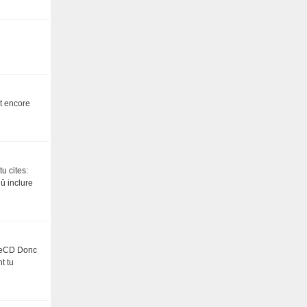
st encore
u cites:
dû inclure
LiveCD Donc
t tu