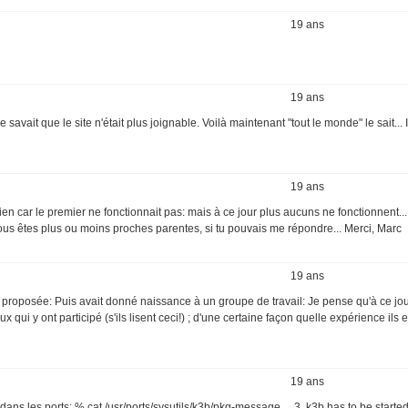
19 ans
19 ans
vait que le site n'était plus joignable. Voilà maintenant "tout le monde" le sait... I
19 ans
n lien car le premier ne fonctionnait pas: mais à ce jour plus aucuns ne fonctionnent.
ous êtes plus ou moins proches parentes, si tu pouvais me répondre... Merci, Marc
19 ans
é proposée: Puis avait donné naissance à un groupe de travail: Je pense qu'à ce jour
i y ont participé (s'ils lisent ceci!) ; d'une certaine façon quelle expérience ils en
19 ans
l dans les ports: % cat /usr/ports/sysutils/k3b/pkg-message ... 3. k3b has to be starte