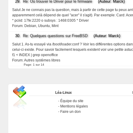
29.
Re: Où trouver le Driver pour le firmware
(Auteur: Marck)
Salut Je ne connais pas la question, mais à partir de cette page tu peux arr
apparemment celà dépend de quel "acer" il s'agit). Par exemple: Card: 
* pciid: 17fe:2220 o subsys : 1468:0305 * Driver
Forum:
Debian, Ubuntu, Mint
30.
Re: Quelques questions sur FreeBSD
(Auteur: Marck)
Salut 1. As-tu essayé via /boot/loader.conf ? Voir les différentes options dan
celui-ci existe. Pour savoir facilement lesquels existent voir une petite as
f1 < INDEX | grep openoffice
Forum:
Autres systèmes libres
Page:
1 sur 14
Léa-Linux
Équipe du site
Mentions légales
Faire un don