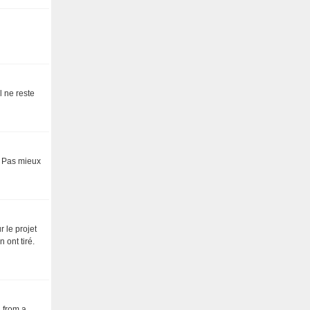
l ne reste
.. Pas mieux
 le projet
 ont tiré.
d from a