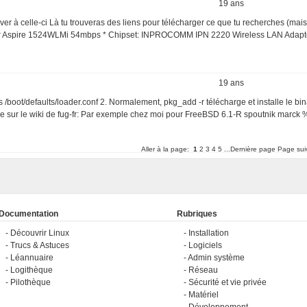
19 ans
iver à celle-ci Là tu trouveras des liens pour télécharger ce que tu recherches (mais
Acer Aspire 1524WLMi 54mbps * Chipset: INPROCOMM IPN 2220 Wireless LAN Adapte
19 ans
s /boot/defaults/loader.conf 2. Normalement, pkg_add -r télécharge et installe le binai
tuce sur le wiki de fug-fr: Par exemple chez moi pour FreeBSD 6.1-R spoutnik marck % 
Aller à la page:
1
2
3
4
5
...Dernière page
Page sui
Documentation
Rubriques
Découvrir Linux
Installation
Trucs & Astuces
Logiciels
Léannuaire
Admin système
Logithèque
Réseau
Pilothèque
Sécurité et vie privée
Matériel