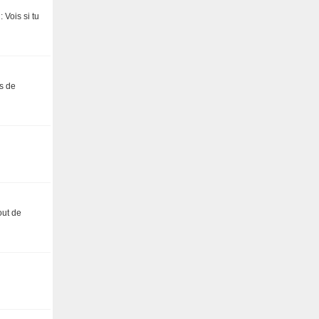
 Vois si tu
es de
out de