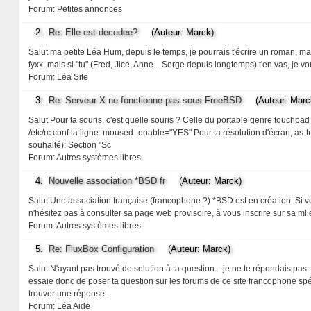
Forum:
Petites annonces
2.
Re: Elle est decedee?
(Auteur: Marck)
Salut ma petite Léa Hum, depuis le temps, je pourrais t'écrire un roman, mais
fyxx, mais si "tu" (Fred, Jice, Anne... Serge depuis longtemps) t'en vas, je voul
Forum:
Léa Site
3.
Re: Serveur X ne fonctionne pas sous FreeBSD
(Auteur: Marc
Salut Pour ta souris, c'est quelle souris ? Celle du portable genre touchpad
/etc/rc.conf la ligne: moused_enable="YES" Pour ta résolution d'écran, as-
souhaité): Section "Sc
Forum:
Autres systèmes libres
4.
Nouvelle association *BSD fr
(Auteur: Marck)
Salut Une association française (francophone ?) *BSD est en création. Si v
n'hésitez pas à consulter sa page web provisoire, à vous inscrire sur sa ml e
Forum:
Autres systèmes libres
5.
Re: FluxBox Configuration
(Auteur: Marck)
Salut N'ayant pas trouvé de solution à ta question... je ne te répondais pas. 
essaie donc de poser ta question sur les forums de ce site francophone spéci
trouver une réponse.
Forum:
Léa Aide