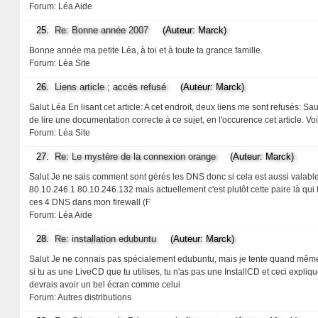
Forum:
Léa Aide
25.
Re: Bonne année 2007
(Auteur: Marck)
Bonne année ma petite Léa, à toi et à toute ta grance famille.
Forum:
Léa Site
26.
Liens article ; accès refusé
(Auteur: Marck)
Salut Léa En lisant cet article: A cet endroit, deux liens me sont refusés
de lire une documentation correcte à ce sujet, en l'occurence cet article. Vo
Forum:
Léa Site
27.
Re: Le mystère de la connexion orange
(Auteur: Marck)
Salut Je ne sais comment sont gérés les DNS donc si cela est aussi valable
80.10.246.1 80.10.246.132 mais actuellement c'est plutôt cette paire là qui f
ces 4 DNS dans mon firewall (F
Forum:
Léa Aide
28.
Re: installation edubuntu
(Auteur: Marck)
Salut Je ne connais pas spécialement edubuntu, mais je tente quand même. : à
si tu as une LiveCD que tu utilises, tu n'as pas une InstallCD et ceci expl
devrais avoir un bel écran comme celui
Forum:
Autres distributions