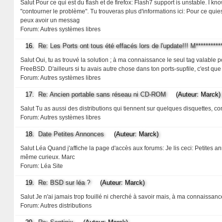
Salut Pour ce qui est du flash et de firefox: Flash7 support is unstable. I kno
"contourner le problème". Tu trouveras plus d'informations ici: Pour ce quies
peux avoir un messag
Forum:
Autres systèmes libres
16.
Re: Les Ports ont tous été effacés lors de l'update!!! M***********
Salut Oui, tu as trouvé la solution ; à ma connaissance le seul tag valable p
FreeBSD. D'ailleurs si tu avais autre chose dans ton ports-supfile, c'est que
Forum:
Autres systèmes libres
17.
Re: Ancien portable sans réseau ni CD-ROM
(Auteur: Marck)
Salut Tu as aussi des distributions qui tiennent sur quelques disquettes, co
Forum:
Autres systèmes libres
18.
Date Petites Annonces
(Auteur: Marck)
Salut Léa Quand j'affiche la page d'accès aux forums: Je lis ceci: Petites 
même curieux. Marc
Forum:
Léa Site
19.
Re: BSD sur léa ?
(Auteur: Marck)
Salut Je n'ai jamais trop fouillé ni cherché à savoir mais, à ma connaissanc
Forum:
Autres distributions