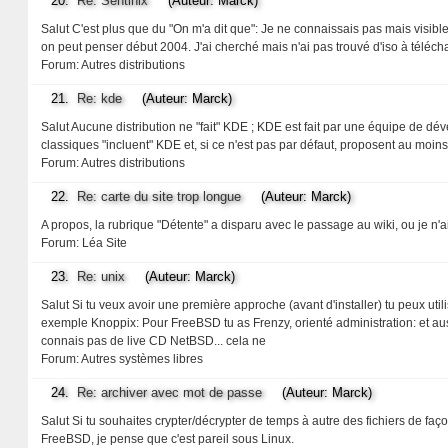
20.
Re: Sentinix
(Auteur: Marck)
Salut C'est plus que du "On m'a dit que": Je ne connaissais pas mais visiblem
on peut penser début 2004. J'ai cherché mais n'ai pas trouvé d'iso à téléch
Forum:
Autres distributions
21.
Re: kde
(Auteur: Marck)
Salut Aucune distribution ne "fait" KDE ; KDE est fait par une équipe de d
classiques "incluent" KDE et, si ce n'est pas par défaut, proposent au moins
Forum:
Autres distributions
22.
Re: carte du site trop longue
(Auteur: Marck)
A propos, la rubrique "Détente" a disparu avec le passage au wiki, ou je n'a
Forum:
Léa Site
23.
Re: unix
(Auteur: Marck)
Salut Si tu veux avoir une première approche (avant d'installer) tu peux util
exemple Knoppix: Pour FreeBSD tu as Frenzy, orienté administration: et aus
connais pas de live CD NetBSD... cela ne
Forum:
Autres systèmes libres
24.
Re: archiver avec mot de passe
(Auteur: Marck)
Salut Si tu souhaites crypter/décrypter de temps à autre des fichiers de façon 
FreeBSD, je pense que c'est pareil sous Linux.