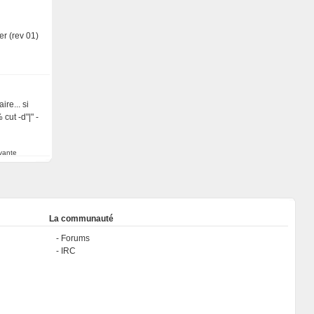
r (rev 01)
re... si
cut -d"|" -
vante
La communauté
Forums
IRC