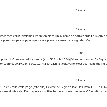
19 ans
19 ans
: Sauvegardes et IDS systèmes Mettre en place un système de sauvegarde Le mieux e
ilà je ne sais pas trop pourquoi alors je me contente de le signaler. Marc
19 ans
 pour toi. Chez wanadoo/orange (adsl 512 puis 1024) j'ai souvent eu les DNS que t
onctionne: 80.10.246.3 80.10.246.130 ... En fait cela varie, c'est pour cela que j'ai 
19 ans
 en croire cette page (officielle) il existe deux type d'iso: - les InstallCD - les 
ique sans doute cela. Donc après avoir téléchargé et gravé une InstallCD en démarran