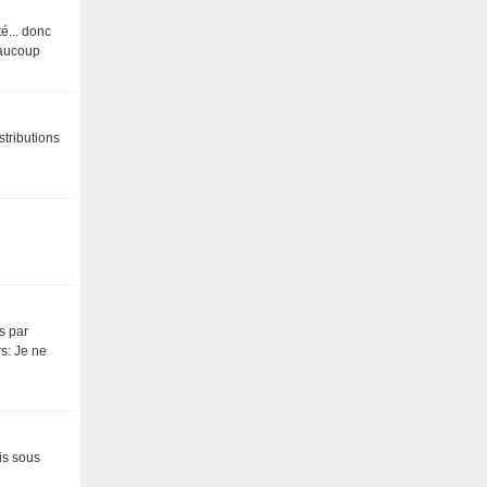
é... donc
eaucoup
stributions
s par
s: Je ne
ois sous