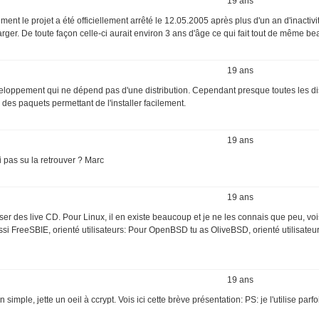
19 ans
ent le projet a été officiellement arrêté le 12.05.2005 après plus d'un an d'inactivit
arger. De toute façon celle-ci aurait environ 3 ans d'âge ce qui fait tout de même b
19 ans
éveloppement qui ne dépend pas d'une distribution. Cependant presque toutes les di
 des paquets permettant de l'installer facilement.
19 ans
i pas su la retrouver ? Marc
19 ans
iser des live CD. Pour Linux, il en existe beaucoup et je ne les connais que peu, voi
si FreeSBIE, orienté utilisateurs: Pour OpenBSD tu as OliveBSD, orienté utilisateur
19 ans
simple, jette un oeil à ccrypt. Vois ici cette brève présentation: PS: je l'utilise parf