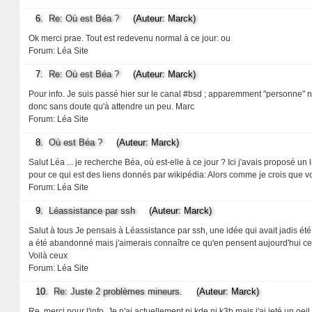
6.
Re: Où est Béa ?
(Auteur: Marck)
Ok merci prae. Tout est redevenu normal à ce jour: ou
Forum:
Léa Site
7.
Re: Où est Béa ?
(Auteur: Marck)
Pour info. Je suis passé hier sur le canal #bsd ; apparemment "personne" ne sa
donc sans doute qu'à attendre un peu. Marc
Forum:
Léa Site
8.
Où est Béa ?
(Auteur: Marck)
Salut Léa ... je recherche Béa, où est-elle à ce jour ? Ici j'avais proposé u
pour ce qui est des liens donnés par wikipédia: Alors comme je crois que v
Forum:
Léa Site
9.
Léassistance par ssh
(Auteur: Marck)
Salut à tous Je pensais à Léassistance par ssh, une idée qui avait jadis ét
a été abandonné mais j'aimerais connaître ce qu'en pensent aujourd'hui ceux qu
Voilà ceux
Forum:
Léa Site
10.
Re: Juste 2 problèmes mineurs.
(Auteur: Marck)
Re, merci pour l'info. Je n'ai actuellement ni kde ni k3b mais j'ai jeté un oei