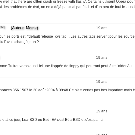
w well that there are offten crash or freeze with flash7. Certains utilisent Opera pour
t des problèmes de dvd, on en a déjà pas mal parlé ici: et d'un peu de tout ici aussi:
**!
(Auteur: Marck)
19 ans
our les ports est: *default release=cvs tag=. Les autres tags servent pour les sourc
 tu l'avais changé, non ?
19 ans
mme Tu trouveras aussi ici une floppée de floppy qui pourront peut-être t'aider A +
19 ans
annonces 356 1507 le 20 août 2004 à 09:48 Ce n'est certes pas très important mais t
19 ans
e et à ce jour, Léa-BSD ou Bsd-lEA c'est Béa-BSD et c'est par ici: