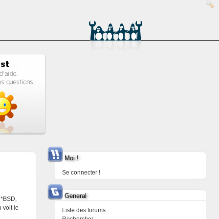
Moi !
Se connecter !
General
s *BSD,
 voit le
Liste des forums