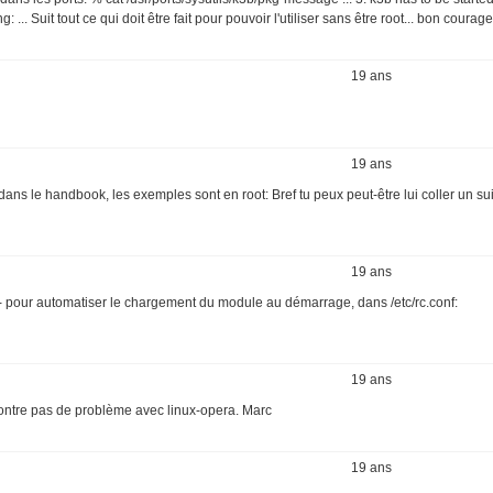
... Suit tout ce qui doit être fait pour pouvoir l'utiliser sans être root... bon courage
19 ans
19 ans
ns le handbook, les exemples sont en root: Bref tu peux peut-être lui coller un suid
19 ans
 - pour automatiser le chargement du module au démarrage, dans /etc/rc.conf:
19 ans
 contre pas de problème avec linux-opera. Marc
19 ans