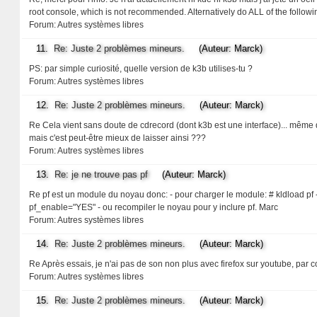
root console, which is not recommended. Alternatively do ALL of the following: 
Forum:
Autres systèmes libres
11.
Re: Juste 2 problèmes mineurs.
(Auteur: Marck)
PS: par simple curiosité, quelle version de k3b utilises-tu ?
Forum:
Autres systèmes libres
12.
Re: Juste 2 problèmes mineurs.
(Auteur: Marck)
Re Cela vient sans doute de cdrecord (dont k3b est une interface)... même da
mais c'est peut-être mieux de laisser ainsi ???
Forum:
Autres systèmes libres
13.
Re: je ne trouve pas pf
(Auteur: Marck)
Re pf est un module du noyau donc: - pour charger le module: # kldload pf
pf_enable="YES" - ou recompiler le noyau pour y inclure pf. Marc
Forum:
Autres systèmes libres
14.
Re: Juste 2 problèmes mineurs.
(Auteur: Marck)
Re Après essais, je n'ai pas de son non plus avec firefox sur youtube, par
Forum:
Autres systèmes libres
15.
Re: Juste 2 problèmes mineurs.
(Auteur: Marck)