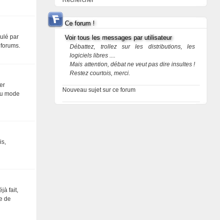
Rechercher
Ce forum !
mulé par
Voir tous les messages par utilisateur
s forums.
Débattez, trollez sur les distributions, les
logiciels libres ....
Mais attention, débat ne veut pas dire insultes !
Restez courtois, merci.
er
Nouveau sujet sur ce forum
 au mode
is,
jà fait,
ce de