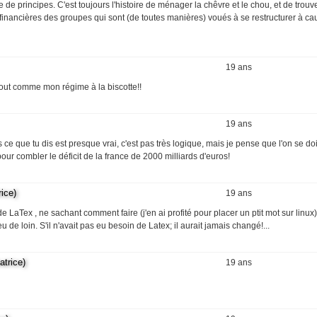
 principes. C'est toujours l'histoire de ménager la chêvre et le chou, et de trouv
financières des groupes qui sont (de toutes manières) voués à se restructurer à ca
19 ans
 tout comme mon régime à la biscotte!!
19 ans
 ce que tu dis est presque vrai, c'est pas très logique, mais je pense que l'on se doi
our combler le déficit de la france de 2000 milliards d'euros!
ice)
19 ans
e LaTex , ne sachant comment faire (j'en ai profité pour placer un ptit mot sur linux); 
de loin. S'il n'avait pas eu besoin de Latex; il aurait jamais changé!...
trice)
19 ans