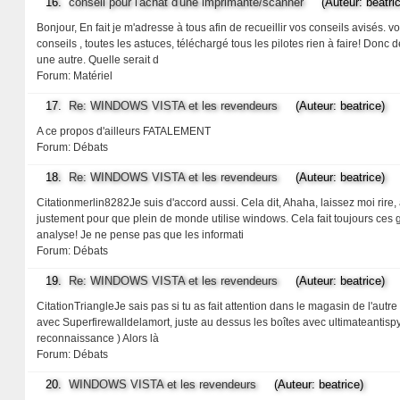
16.
conseil pour l'achat d'une imprimante/scanner
(Auteur: beatric
Bonjour, En fait je m'adresse à tous afin de recueillir vos conseils avisés. 
conseils , toutes les astuces, téléchargé tous les pilotes rien à faire! Donc
une autre. Quelle serait d
Forum:
Matériel
17.
Re: WINDOWS VISTA et les revendeurs
(Auteur: beatrice)
A ce propos d'ailleurs FATALEMENT
Forum:
Débats
18.
Re: WINDOWS VISTA et les revendeurs
(Auteur: beatrice)
Citationmerlin8282Je suis d'accord aussi. Cela dit, Ahaha, laissez moi rire, a
justement pour que plein de monde utilise windows. Cela fait toujours ces ge
analyse! Je ne pense pas que les informati
Forum:
Débats
19.
Re: WINDOWS VISTA et les revendeurs
(Auteur: beatrice)
CitationTriangleJe sais pas si tu as fait attention dans le magasin de l'autre
avec Superfirewalldelamort, juste au dessus les boîtes avec ultimateantispywa
reconnaissance ) Alors là
Forum:
Débats
20.
WINDOWS VISTA et les revendeurs
(Auteur: beatrice)