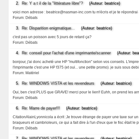
2.
Re: Y a t il de la "littérature libre"?
(Auteur: beatrice)
voici mon adresse : beatrice@nasman-inc.com tu m'écris et je te répondrai
Forum:
Débats
3.
Re: Disparition enigmatique...
(Auteur: beatrice)
c'est pas un poisson avec 5 jours de retard ça?
Forum:
Débats
4.
Re: conseil pour l'achat d'une imprimante/scanner
(Auteur: beat
bonjour, j'ai donc acheté une HP "multifonction" selon vos conseils. L'imp
l'imprimante c'est une HP f375 (et oui... une petite promo). je suis sous de
Forum:
Matériel
5.
Re: WINDOWS VISTA et les revendeurs
(Auteur: beatrice)
Oui, ben c'est PLUS que GRAVE! merci pour le lien!! Euhh, on prend les a
Forum:
Débats
6.
Re: Marre de payer!!!
(Auteur: beatrice)
CitationAlainLyonnicola a écrit :Je trouve étrange de payer une taxe sur un tr
braqueurs et cambrioleurs, ce qui a fait dire à l'un d'eux que le fisc était l
Forum:
Débats
7.
Re: WINDOWS VISTA et les revendeurs
(Auteur: beatrice)