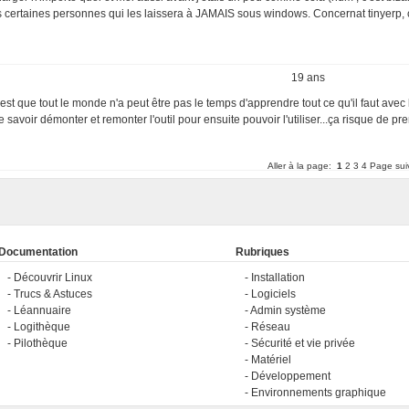
plus certaines personnes qui les laissera à JAMAIS sous windows. Concernat tinyerp, c
19 ans
'est que tout le monde n'a peut être pas le temps d'apprendre tout ce qu'il faut avec 
 savoir démonter et remonter l'outil pour ensuite pouvoir l'utiliser...ça risque de pr
Aller à la page:
1
2
3
4
Page sui
Documentation
Rubriques
Découvrir Linux
Installation
Trucs & Astuces
Logiciels
Léannuaire
Admin système
Logithèque
Réseau
Pilothèque
Sécurité et vie privée
Matériel
Développement
Environnements graphique