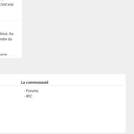
'est vrai
linux. Au
endre du
vante
La communauté
Forums
IRC