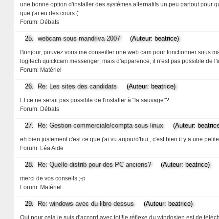
une bonne option d'installer des systèmes alternatifs un peu partout pour q
que j'ai eu des cours (
Forum:
Débats
25.
webcam sous mandriva 2007
(Auteur: beatrice)
Bonjour, pouvez vous me conseiller une web cam pour fonctionner sous mandr
logitech quickcam messenger; mais d'apparence, il n'est pas possible de l'
Forum:
Matériel
26.
Re: Les sites des candidats
(Auteur: beatrice)
Et ce ne serait pas possible de l'installer à "la sauvage"?
Forum:
Débats
27.
Re: Gestion commerciale/compta sous linux
(Auteur: beatrice
eh bien justement c'est ce que j'ai vu aujourd'hui , c'est bien il y a une pet
Forum:
Léa Aide
28.
Re: Quelle distrib pour des PC anciens?
(Auteur: beatrice)
merci de vos conseils ;-p
Forum:
Matériel
29.
Re: windows avec du libre dessus
(Auteur: beatrice)
Oui pour cela je suis d'accord avec toi!!le réflexe du windosien est de télé