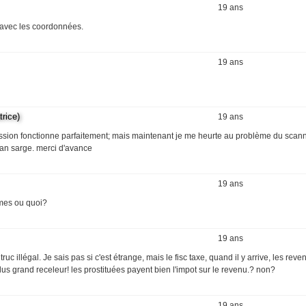
19 ans
 avec les coordonnées.
19 ans
rice)
19 ans
ression fonctionne parfaitement; mais maintenant je me heurte au problème du scan
bian sarge. merci d'avance
19 ans
rmes ou quoi?
19 ans
uc illégal. Je sais pas si c'est étrange, mais le fisc taxe, quand il y arrive, les rev
e plus grand receleur! les prostituées payent bien l'impot sur le revenu.? non?
19 ans