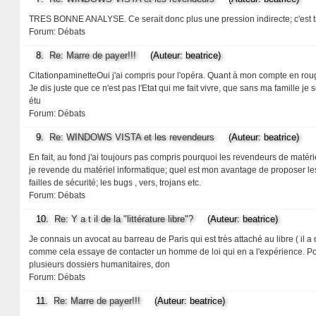
TRES BONNE ANALYSE. Ce serait donc plus une pression indirecte; c'est très
Forum:
Débats
8.
Re: Marre de payer!!!
(Auteur: beatrice)
CitationpaminetteOui j'ai compris pour l'opéra. Quant à mon compte en rouge
Je dis juste que ce n'est pas l'Etat qui me fait vivre, que sans ma famille je 
étu
Forum:
Débats
9.
Re: WINDOWS VISTA et les revendeurs
(Auteur: beatrice)
En fait, au fond j'ai toujours pas compris pourquoi les revendeurs de maté
je revende du matériel informatique; quel est mon avantage de proposer les 
failles de sécurité; les bugs , vers, trojans etc.
Forum:
Débats
10.
Re: Y a t il de la "littérature libre"?
(Auteur: beatrice)
Je connais un avocat au barreau de Paris qui est très attaché au libre ( il
comme cela essaye de contacter un homme de loi qui en a l'expérience. Pour l
plusieurs dossiers humanitaires, don
Forum:
Débats
11.
Re: Marre de payer!!!
(Auteur: beatrice)