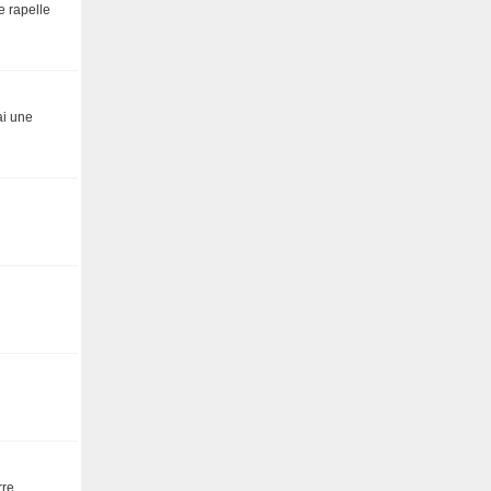
e rapelle
ai une
rre