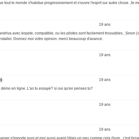
ue tout le monde s'habitue progressivement et s'ouvre l'esprit sur autre chose. Je m
19 ans
iva avec kopete; compatible, ou les pilotes sont facilement trouvables...Sinon j'
installer. Donnez moi votre opinion. merci beaucoup d'avance.
19 ans
)
19 ans
ite démo en ligne. L'as tu essayé? si oui qu'en penses tu?
19 ans
19 ans
charger n'importe quoi et moi aussi avant j'étais un peu comme cela (hum , c'est biza