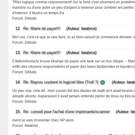
TRès logique comme raisonnement! Sur le fond c'est sûrement un problème de
manière ou d'une autre un peu d'argent à reverser pour combler les pertes 
d'internet. Il faudra un temps d'a
Forum:
Débats
12.
Re: Marre de payer!!!
(Auteur: beatrice)
Ben oui, c'est ce que je vais faire, tu as bien raison! je commence demain,
Forum:
Débats
13.
Re: Marre de payer!!!
(Auteur: beatrice)
CitationnicolaJe trouve étrange de payer une taxe sur un truc illégal. -- Mais
enfin des citoyens responsables et payer des taxes fantaisistes et injustes p
Forum:
Débats
14.
Re: Bayrou soutient le logiciel libre (Troll ?)
(Auteur: beatr
Un peu vrai, cela dit , mon cousin fait des études de math et il avait besoin d
adopté ubuntu. Auparavant il avait jamais entendu parler de linux ou très peu 
Forum:
Débats
15.
Re: conseil pour l'achat d'une imprimante/scanner
(Auteur: bea
merci je vais m'oreinter chez HP alors
Forum:
Matériel