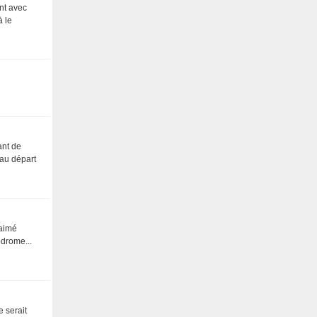
ent avec
à le
ant de
 au départ
 aimé
odrome...
e serait