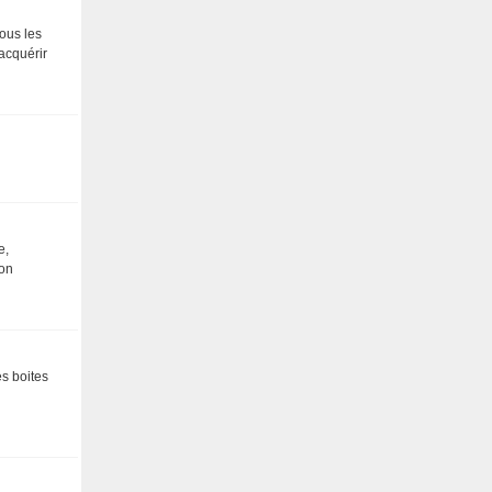
tous les
 acquérir
e,
ton
es boites