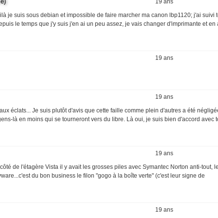
e)
19 ans
voilà je suis sous debian et impossible de faire marcher ma canon lbp1120; j'ai suivi 
 depuis le temps que j'y suis j'en ai un peu assez, je vais changer d'imprimante et en
19 ans
19 ans
ux éclats... Je suis plutôt d'avis que cette faille comme plein d'autres a été négligé
ns-là en moins qui se tourneront vers du libre. Là oui, je suis bien d'accord avec 
19 ans
 côté de l'étagère Vista il y avait les grosses piles avec Symantec Norton anti-tout, l
re...c'est du bon business le filon "gogo à la boîte verte" (c'est leur signe de
19 ans