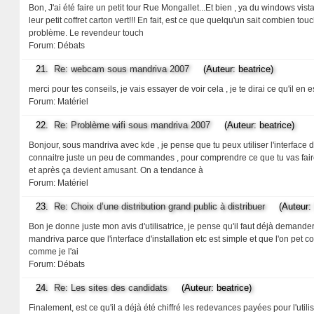
Bon, J'ai été faire un petit tour Rue Mongallet...Et bien , ya du windows vist
leur petit coffret carton vert!!! En fait, est ce que quelqu'un sait combien to
problème. Le revendeur touch
Forum:
Débats
21.
Re: webcam sous mandriva 2007
(Auteur: beatrice)
merci pour tes conseils, je vais essayer de voir cela , je te dirai ce qu'il en es
Forum:
Matériel
22.
Re: Problème wifi sous mandriva 2007
(Auteur: beatrice)
Bonjour, sous mandriva avec kde , je pense que tu peux utiliser l'interfac
connaitre juste un peu de commandes , pour comprendre ce que tu vas faire et 
et après ça devient amusant. On a tendance à
Forum:
Matériel
23.
Re: Choix d’une distribution grand public à distribuer
(Auteur: b
Bon je donne juste mon avis d'utilisatrice, je pense qu'il faut déjà demander 
mandriva parce que l'interface d'installation etc est simple et que l'on pet
comme je l'ai
Forum:
Débats
24.
Re: Les sites des candidats
(Auteur: beatrice)
Finalement, est ce qu'il a déjà été chiffré les redevances payées pour l'util