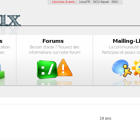
Léa-Linux & amis :
LinuxFR
GCU-Squad
GNU
19 ans