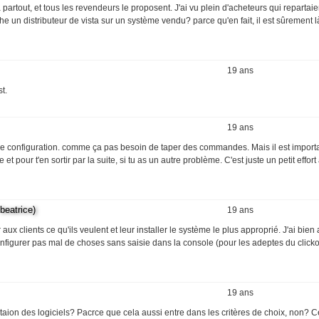
a partout, et tous les revendeurs le proposent. J'ai vu plein d'acheteurs qui repartai
uche un distributeur de vista sur un système vendu? parce qu'en fait, il est sûrement l
19 ans
t.
19 ans
e de configuration. comme ça pas besoin de taper des commandes. Mais il est import
pour t'en sortir par la suite, si tu as un autre problème. C'est juste un petit effort
eatrice)
19 ans
aux clients ce qu'ils veulent et leur installer le système le plus approprié. J'ai bien
 configurer pas mal de choses sans saisie dans la console (pour les adeptes du click
19 ans
istaion des logiciels? Pacrce que cela aussi entre dans les critères de choix, non? C