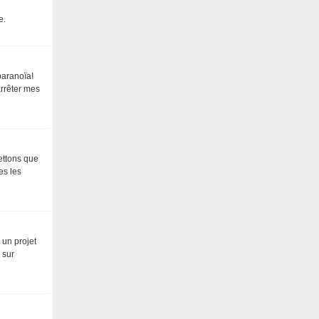
e.
paranoïa!
arrêter mes
ettons que
es les
 un projet
 sur