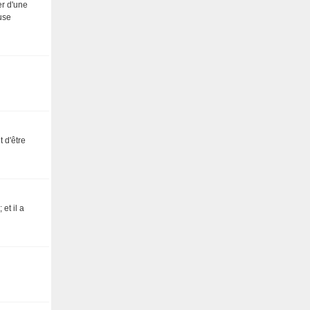
er d'une
use
t d'être
et il a