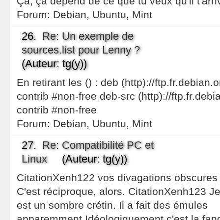
Ça, ça dépend de ce que tu veux qu'il t'arri
Forum:
Debian, Ubuntu, Mint
26.
Re: Un exemple de
sources.list pour Lenny ?
(Auteur: tg(y))
En retirant les () : deb (http)://ftp.fr.debia
contrib #non-free deb-src (http)://ftp.fr.deb
contrib #non-free
Forum:
Debian, Ubuntu, Mint
27.
Re: Compatibilité PC et
Linux
(Auteur: tg(y))
CitationXenh122 vos divagations obscures 
C'est réciproque, alors. CitationXenh123 J
est un sombre crétin. Il a fait des émules
apparemment.Idéologiquement c'est la fang