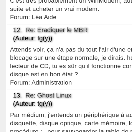
C'est très probablement un WinModem, auta
suite et acheter un vrai modem.
Forum:
Léa Aide
12.
Re: Eradiquer le MBR
(Auteur: tg(y))
Attends voir, ça n'a pas du tout l'air d'une 
blocage sur une étape normale, je dirais. h
lecteur de CD, tu es sûr qu'il fonctionne co
disque est en bon état ?
Forum:
Administration
13.
Re: Ghost Linux
(Auteur: tg(y))
Par médium, j'entends un périphérique à ac
disquette, disque optique, carte mémoire,
procédure : , pour sauvegarder la table de pa