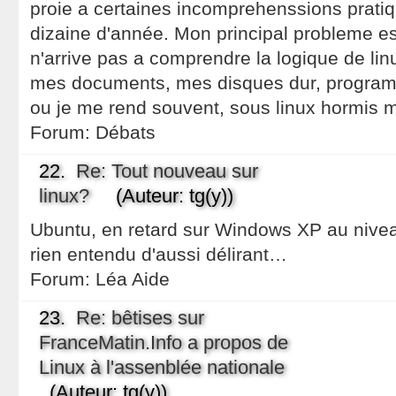
proie a certaines incomprehenssions prati
dizaine d'année. Mon principal probleme es
n'arrive pas a comprendre la logique de li
mes documents, mes disques dur, programes
ou je me rend souvent, sous linux hormis 
Forum:
Débats
22.
Re: Tout nouveau sur
linux?
(Auteur: tg(y))
Ubuntu, en retard sur Windows XP au nive
rien entendu d'aussi délirant…
Forum:
Léa Aide
23.
Re: bêtises sur
FranceMatin.Info a propos de
Linux à l'assenblée nationale
(Auteur: tg(y))