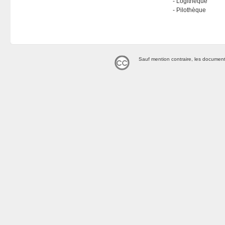
Logithèque
Pilothèque
Sauf mention contraire, les document