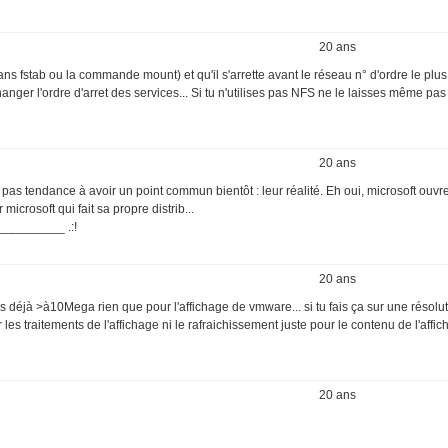
20 ans
ns fstab ou la commande mount) et qu'il s'arrette avant le réseau n° d'ordre le plu
nger l'ordre d'arret des services... Si tu n'utilises pas NFS ne le laisses même pas
20 ans
s tendance à avoir un point commun bientôt : leur réalité. Eh oui, microsoft ouvre
microsoft qui fait sa propre distrib...
________ .:!
20 ans
déjà >à10Mega rien que pour l'affichage de vmware... si tu fais ça sur une résolut
 traitements de l'affichage ni le rafraichissement juste pour le contenu de l'affich
20 ans