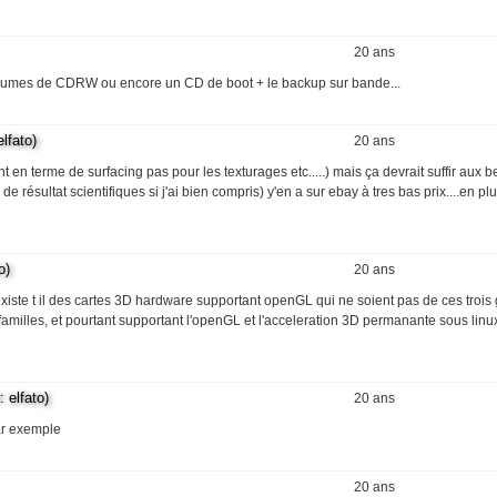
20 ans
lumes de CDRW ou encore un CD de boot + le backup sur bande...
fato)
20 ans
n terme de surfacing pas pour les texturages etc.....) mais ça devrait suffir aux be
résultat scientifiques si j'ai bien compris) y'en a sur ebay à tres bas prix....en plus
o)
20 ans
 existe t il des cartes 3D hardware supportant openGL qui ne soient pas de ces troi
3 familles, et pourtant supportant l'openGL et l'acceleration 3D permanante sous linu
elfato)
20 ans
par exemple
20 ans