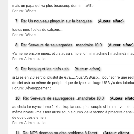
mais un papa qui va plus beaucoup dormir ....#%b
Forum:
Débats
7.
Re: Un nouveau pingouin sur la banquise
(Auteur: elfato)
toutes mes ficeles de calçons...
Forum:
Débats
8.
Re: Serveurs de sauvegardes ..mandrake 10.0
(Auteur: elfato)
y'a même encore mieux et tjrs aussi simple for i in machine1 machine2 machi
Forum:
Administration
9.
Re: hotplug et les clefs usb
(Auteur: elfato)
si tu es en 2.6 sert toi plustot de /sys/...../bus/USB/usb.... pour ecrire un
de clef usb ou même de peripherique de type stockage USB y'a des tutoriau
Forum:
Développement
10.
Re: Serveurs de sauvegardes ..mandrake 10.0
(Auteur: elfato
au choix tar rsync dump flexbackup tar sera plus souple si tu a souvent des r
même niveau) mais tout aussi souple dump vielle techno à proscrire dans la
de quelques elemen
Forum:
Administration
11.
Re: NFS deamon ou alsa probleme à l'arret
(Auteur: elfato)