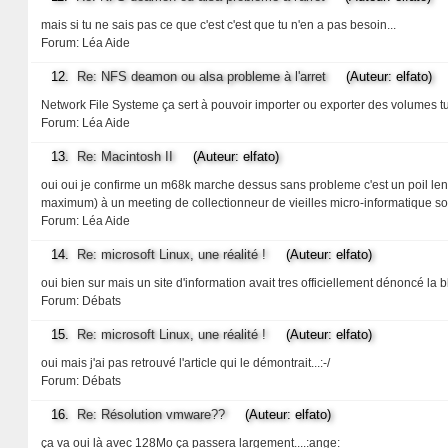
mais si tu ne sais pas ce que c'est c'est que tu n'en a pas besoin...
Forum:
Léa Aide
12.
Re: NFS deamon ou alsa probleme à l'arret
(Auteur: elfato)
Network File Systeme ça sert à pouvoir importer ou exporter des volumes 
Forum:
Léa Aide
13.
Re: Macintosh II
(Auteur: elfato)
oui oui je confirme un m68k marche dessus sans probleme c'est un poil lent .
maximum) à un meeting de collectionneur de vieilles micro-informatique 
Forum:
Léa Aide
14.
Re: microsoft Linux, une réalité !
(Auteur: elfato)
oui bien sur mais un site d'information avait tres officiellement dénoncé la 
Forum:
Débats
15.
Re: microsoft Linux, une réalité !
(Auteur: elfato)
oui mais j'ai pas retrouvé l'article qui le démontrait...:-/
Forum:
Débats
16.
Re: Résolution vmware??
(Auteur: elfato)
ça va oui là avec 128Mo ça passera largement....:ange: