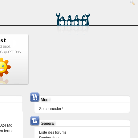
Moi !
Se connecter !
General
 1024 Mo
 en terme
Liste des forums