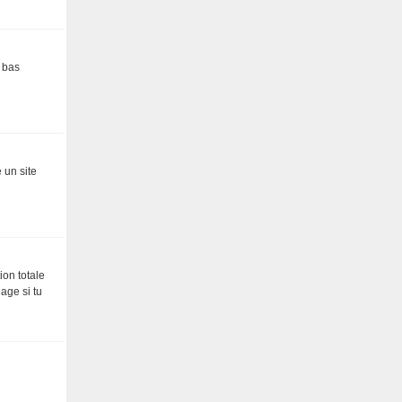
s bas
 un site
ion totale
age si tu