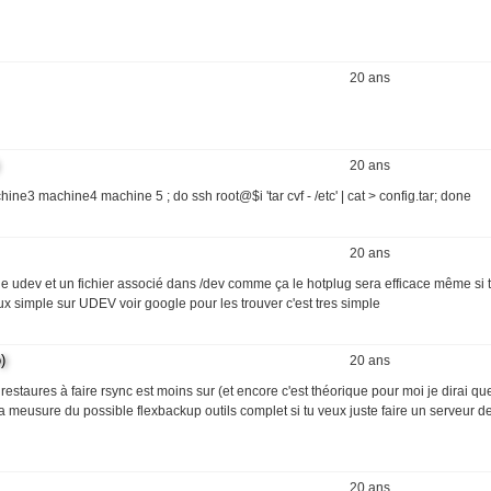
20 ans
20 ans
ne3 machine4 machine 5 ; do ssh root@$i 'tar cvf - /etc' | cat > config.tar; done
20 ans
e regle udev et un fichier associé dans /dev comme ça le hotplug sera efficace même si
x simple sur UDEV voir google pour les trouver c'est tres simple
)
20 ans
estaures à faire rsync est moins sur (et encore c'est théorique pour moi je dirai que
 meusure du possible flexbackup outils complet si tu veux juste faire un serveur 
20 ans