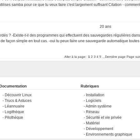
 utilises samba pour ce que tu veux faire c'est largement suffisant Citation - comment
20 ans
ardés ? -Existe-t-il des programmes qui effectuent des sauvegardes régulières dan
de façon simple en tout cas. -oui tu peux faire une sauvegarde automatique toutes
Aller à la page:
1
2
3
4
5
...Dernière page
Page sui
Documentation
Rubriques
Découvrir Linux
Installation
Trucs & Astuces
Logiciels
Léannuaire
Admin système
Logithèque
Réseau
Pilothèque
Sécurité et vie privée
Matériel
Développement
Environnements graphique