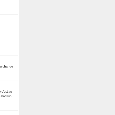
 tu change
 c'est au
de backup