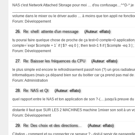
NAS c'est Network Attached Storage pour moi .... d'ou confusage....^^D-* je
_____________________________________________________________ donc
volume dans le mixer ou le driver audio .... à moins que ton appli ne fonct
Forum:
Développement
26.
Re: shell: attente d'un message
(Auteur: elfato)
tu pourai faire quelque chose de proche de ça test=0 compte=0 application_st
compte=`expr $compte + 1` if [ $? -eq 0 ] ; then test=1 fi if [ $compte -eq 3 ] ;
Forum:
Développement
27.
Re: Baisser les fréquences du CPU
(Auteur: elfato)
le plus simple est encore le refroidissement passif non (?) un gros radiateur
informatiques (mais ça dépand bien sur du boitier car ça prend pas mal de p
Forum:
Administration
28.
Re: NAS et Qt
(Auteur: elfato)
quel rapport entre le NAS et ton application de son ?-(.... jusqu'à preuve 
_______________________________________________________________
distante il faut que SUR LES 2 MACHINES machine 1mixer son soit à un v
Forum:
Développement
29.
Re: Des choix et des directions...
(Auteur: elfato)
Citation - comment et ou connecter ce serveur ? - doit-il servir de passerell