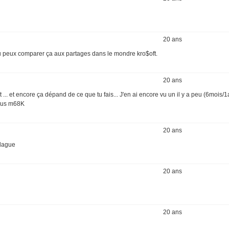
20 ans
tu peux comparer ça aux partages dans le mondre kro$oft.
20 ans
.. et encore ça dépand de ce que tu fais... J'en ai encore vu un il y a peu (6mois/
sous m68K
20 ans
blague
20 ans
20 ans