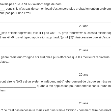
 savais pas que le SEoIP avait changé de nom....
 si tu n'as pas de son en local c'est encore plus probablement un problem
ionne pas pour une erreu
20 ans
op > fichierlog while [ test -lt 1 ] do wait 180 grep "shutwown succesfull" fichierlo
 then kill -9 `ps -ef | grep appicatio_stop | awk '{print $2}'` #nécéssaire que si c'est a
20 ans
 genre radiateur d'origine hifi audiphile plus efficaces que les meilleurs radiateurs
lace....
20 ans
du contraire le NAS est un systeme indépendant d'hebergement de disque sur réseau 
________________ quand à ton application pour déporter le son sur une m
olum
20 ans
e ? ce n'est pas necessaire mais c'est plus simple Citation - comment faire des profi