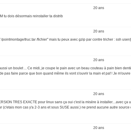
20 ans
 tu dois désormais reinstaller ta distrib
20 ans
ointmontage/truc.tar /fichier" mais tu peux avec gzip par contre tricher : ssh user
20 ans
ssi un boulet ... Ce midi, je coupe le pain avec un beau couteau à pain bien denté
 pas faire parce que bon quand même ils vont s'ouvrir la main et paf ! Je m'ouvre 
20 ans
ERSION TRES EXACTE pour linux sans ça oui c'est la misère à installer....avec ça u
eur (c'etais mon cas y'a 2-3 ans et sous SUSE aussi.) ne prend aucune autre source
20 ans