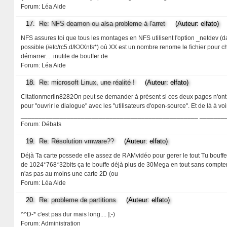
Forum:
Léa Aide
17.
Re: NFS deamon ou alsa probleme à l'arret
(Auteur: elfato)
NFS assures toi que tous les montages en NFS utilisent l'option _netdev (da
possible (/etc/rc5.d/KXXnfs*) où XX est un nombre renome le fichier pour cha
démarrer.... inutile de bouffer de
Forum:
Léa Aide
18.
Re: microsoft Linux, une réalité !
(Auteur: elfato)
Citationmerlin8282On peut se demander à présent si ces deux pages n'ont pa
pour "ouvrir le dialogue" avec les "utilisateurs d'open-source". Et de là à voir 
__________________________________________________ _________
Forum:
Débats
19.
Re: Résolution vmware??
(Auteur: elfato)
Déjà Ta carte possede elle assez de RAMvidéo pour gerer le tout Tu bouffes 
de 1024*768*32bits ça te bouffe déjà plus de 30Mega en tout sans compter les
n'as pas au moins une carte 2D (ou
Forum:
Léa Aide
20.
Re: probleme de partitions
(Auteur: elfato)
^^D-* c'est pas dur mais long.... ];-)
Forum:
Administration