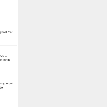
@host "cat
es ...
la main ,
n type qui
 de