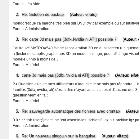
Forum:
Léa Aide
2.
Re: Solution de backup
(Auteur: elfato)
mondorescue ça marche tres bien sur DVDRW par exemple ou sur multivo
Forum:
Administration
3.
Re: carte 3d mais pas [3dfx,Nvidia ni ATI] possible ?
(Auteur: el
J'ai trouvé MATROX540 fait de l'acceleration 3D en dual screen (uniquement e
a (tester des applis graphiques 3D en mode maillage, pour affichage visuel de 
modele 64Mo à moins de 3
Forum:
Matériel
4.
carte 3d mais pas [3dfx,Nvidia ni ATI] possible ?
(Auteur: elfat
?-( Question d'un de mes utilisateurs à laquelle je ne sais pas répondre....
familles (3dfx, nvidia, ati) c'est à dire n'ayant aucun chipset d'aucune des 
question vient en fait
Forum:
Matériel
5.
Re: sauvegarde automatique des fichiers avec crontab
(Auteur: 
0 0 * * * ssh user@machine "cat /chemin/tes_fichiers" | gzip > archive.tgz 
Forum:
Administration
6.
Re: Un nouveau pingouin sur la banquise
(Auteur: elfato)