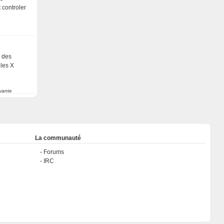
 controler
s des
 les X
vante
La communauté
Forums
IRC