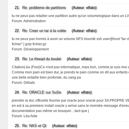
21.
Re: probleme de partitions
(Auteur: elfato)
tu ne peux pas retailler une partition autre qu'un volumelogique dans un LVM
Forum:
Administration
22.
Re: Creer un tar à la volée
(Auteur: elfato)
tu ne peux pas hormis à avoir un volume NFS mounté ssh user@host "tar cf /p
fichier" | gzip fichier.gz
Forum:
Développement
23.
Re: Le thread du boulet
(Auteur: elfato)
CitationLéa (Fred)Ce n'est pas informatique, mais bon, comme je suis moi au
Comme mon pain est bien dur, je prends le pain comme on dit aux enfants de
une belle entaille bien profonde, du sang pa
Forum:
Débats
24.
Re: ORACLE sur SuSe
(Auteur: elfato)
prendre la doc officielle fournie par oracle pour oracle pour SA PROPRE V
en est à sa premiere install oracle y arrive sans le moindre message d'err
documentation pas même un bouquin....tant que j
Forum:
Léa Aide
25.
Re: NAS et Qt
(Auteur: elfato)