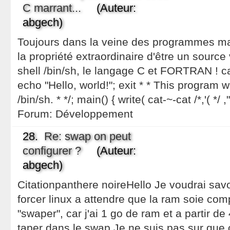
C marrant...
(Auteur:
abgech)
Toujours dans la veine des programmes mar
la propriété extraordinaire d'être un source 
shell /bin/sh, le langage C et FORTRAN ! ca
echo "Hello, world!"; exit * * This program 
/bin/sh. * */; main() { write( cat-~-cat /*,'( */
Forum:
Développement
28.
Re: swap on peut
configurer ?
(Auteur:
abgech)
Citationpanthere noireHello Je voudrai savoi
forcer linux a attendre que la ram soie co
"swaper", car j'ai 1 go de ram et a partir 
taper dans le swap Je ne suis pas sur que 