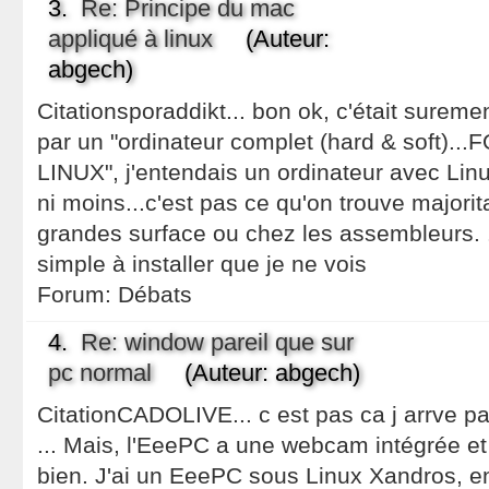
3.
Re: Principe du mac
appliqué à linux
(Auteur:
abgech)
Citationsporaddikt... bon ok, c'était suremen
par un "ordinateur complet (hard & soft
LINUX", j'entendais un ordinateur avec Linu
ni moins...c'est pas ce qu'on trouve majori
grandes surface ou chez les assembleurs. .
simple à installer que je ne vois
Forum:
Débats
4.
Re: window pareil que sur
pc normal
(Auteur: abgech)
CitationCADOLIVE... c est pas ca j arrve p
... Mais, l'EeePC a une webcam intégrée et
bien. J'ai un EeePC sous Linux Xandros, enf