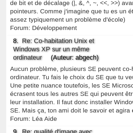
de bit et de décalage (|, &, ^, ~, <<, >>) ava
pointeurs. Comme j'imagine que tu es un ét
assez typiquement un problème d'école)
Forum:
Développement
8.
Re: Co-habitation Unix et
Windows XP sur un même
ordinateur
(Auteur: abgech)
Aucun problème, plusieurs SE peuvent co-
ordinateur. Tu fais le choix du SE que tu veu
Une petite nuance toutefois, les SE Microso
écrasent tous les autres SE qui peuvent être
leur installation. Il faut donc installer Win
SE. Mais ça, ton ami doit le savoir et agira
Forum:
Léa Aide
9.
Re: qualité d'image avec