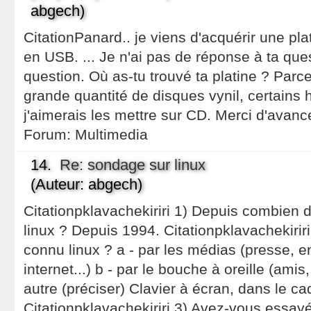
abgech)
CitationPanard.. je viens d'acquérir une pla
en USB. ... Je n'ai pas de réponse à ta que
question. Où as-tu trouvé ta platine ? Parc
grande quantité de disques vynil, certains 
j'aimerais les mettre sur CD. Merci d'avanc
Forum:
Multimedia
14.
Re: sondage sur linux
(Auteur: abgech)
Citationpklavachekiriri 1) Depuis combien 
linux ? Depuis 1994. Citationpklavachekir
connu linux ? a - par les médias (presse, em
internet...) b - par le bouche à oreille (amis,
autre (préciser) Clavier à écran, dans le cad
Citationpklavachekiriri 3) Avez-vous essay