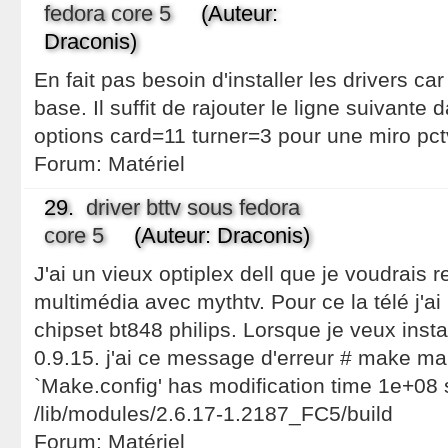
fedora core 5
(Auteur:
Draconis)
En fait pas besoin d'installer les drivers car
base. Il suffit de rajouter le ligne suivante
options card=11 turner=3 pour une miro pct
Forum:
Matériel
29.
driver bttv sous fedora
core 5
(Auteur: Draconis)
J'ai un vieux optiplex dell que je voudrais r
multimédia avec mythtv. Pour ce la télé j'a
chipset bt848 philips. Lorsque je veux instal
0.9.15. j'ai ce message d'erreur # make ma
`Make.config' has modification time 1e+08 
/lib/modules/2.6.17-1.2187_FC5/build
Forum:
Matériel