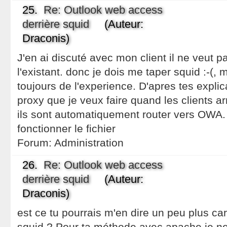
25.
Re: Outlook web access
derrière squid
(Auteur:
Draconis)
J'en ai discuté avec mon client il ne veut p
l'existant. donc je dois me taper squid :-(,
toujours de l'experience. D'apres tes explic
proxy que je veux faire quand les clients arr
ils sont automatiquement router vers OWA.
fonctionner le fichier
Forum:
Administration
26.
Re: Outlook web access
derrière squid
(Auteur:
Draconis)
est ce tu pourrais m'en dire un peu plus ca
squid ? Pour ta méthode avec apache je ne 