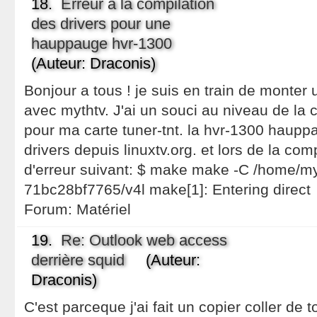
18.
Erreur a la compilation
des drivers pour une
hauppauge hvr-1300
(Auteur: Draconis)
Bonjour a tous ! je suis en train de monte
avec mythtv. J'ai un souci au niveau de la 
pour ma carte tuner-tnt. la hvr-1300 hauppa
drivers depuis linuxtv.org. et lors de la com
d'erreur suivant: $ make make -C /home/my
71bc28bf7765/v4l make[1]: Entering direct
Forum:
Matériel
19.
Re: Outlook web access
derrière squid
(Auteur:
Draconis)
C'est parceque j'ai fait un copier coller de t