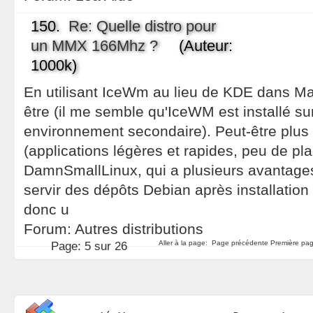
150.
Re: Quelle distro pour
un MMX 166Mhz ?
(Auteur:
1000k)
En utilisant IceWm au lieu de KDE dans Ma
être (il me semble qu'IceWM est installé
environnement secondaire). Peut-être plus
(applications légères et rapides, peu de plac
DamnSmallLinux, qui a plusieurs avantages
servir des dépôts Debian après installation s
donc u
Forum:
Autres distributions
Aller à la page:
Page précédente
Première pag
Page:
5 sur 26