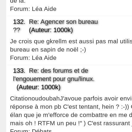
de là.
Forum:
Léa Aide
132.
Re: Agencer son bureau
??
(Auteur: 1000k)
Je crois que gkrellm est aussi pas mal util
bureau en sapin de noël ;-)
Forum:
Léa Aide
133.
Re: des forums et de
l'engouement pour gnu/linux.
(Auteur: 1000k)
CitationoudoubahJ'avoue parfois avoir env
réponse à mon pb C'est tentant, hein ? :-)) 
élan que je m'efforce de combattre en me
mais oh ! RTFM un peu !" ) C'est rassurant j
Forum:
Débats