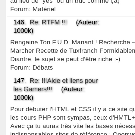
au lieu de "yes" ou un truc comme ça)
Forum:
Matériel
146.
Re: RTFM !!!
(Auteur:
1000k)
Rengaine Ton F.U.D, Manant ! Recherche --
Marcher Recette de Tuxfranch Formidableme
Diantre, le sujet se peut d'être riche :-)
Forum:
Débats
147.
Re: !!!Aide et liens pour
les Gamers!!!
(Auteur:
1000k)
Pour débuter l'HTML et CSS il y a ce site qu
les cours PHP sont sympas, ceux d'HMTL+C
Avec ça tu auras très vite les bases nécess
indispensables sites de référence : Openwe