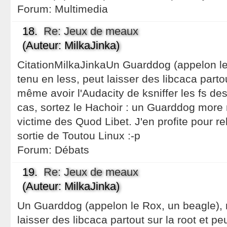
Forum:
Multimedia
18.
Re: Jeux de meaux
(Auteur: MilkaJinka)
CitationMilkaJinkaUn Guarddog (appelon l
tenu en less, peut laisser des libcaca partou
même avoir l'Audacity de ksniffer les fs de
cas, sortez le Hachoir : un Guarddog more 
victime des Quod Libet. J'en profite pour re
sortie de Toutou Linux :-p
Forum:
Débats
19.
Re: Jeux de meaux
(Auteur: MilkaJinka)
Un Guarddog (appelon le Rox, un beagle),
laisser des libcaca partout sur la root et p