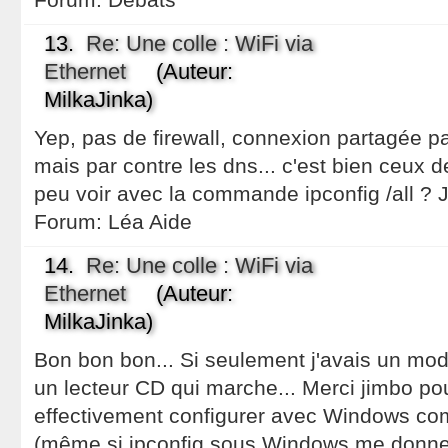
13.
Re: Une colle : WiFi via
Ethernet
(Auteur:
MilkaJinka)
Yep, pas de firewall, connexion partagée par
mais par contre les dns... c'est bien ceux d
peu voir avec la commande ipconfig /all ? Je
Forum:
Léa Aide
14.
Re: Une colle : WiFi via
Ethernet
(Auteur:
MilkaJinka)
Bon bon bon... Si seulement j'avais un mo
un lecteur CD qui marche... Merci jimbo pou
effectivement configurer avec Windows co
(même si ipconfig sous Windows me donne