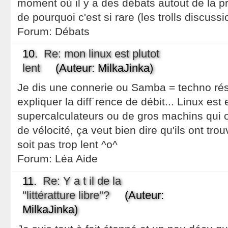
moment où il y a des débats autout de la pr
de pourquoi c'est si rare (les trolls discuss
Forum:
Débats
10.
Re: mon linux est plutot
lent
(Auteur: MilkaJinka)
Je dis une connerie ou Samba = techno ré
expliquer la diff´rence de débit... Linux e
supercalculateurs ou de gros machins qui
de vélocité, ça veut bien dire qu'ils ont tro
soit pas trop lent ^o^
Forum:
Léa Aide
11.
Re: Y a t il de la
"littératture libre"?
(Auteur:
MilkaJinka)