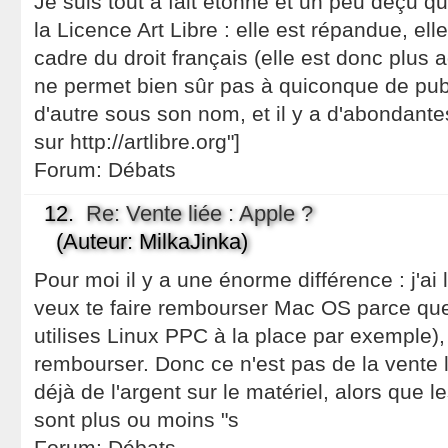
Je suis tout à fait étonné et un peu déçu q
la Licence Art Libre : elle est répandue, el
cadre du droit français (elle est donc plus 
ne permet bien sûr pas à quiconque de publ
d'autre sous son nom, et il y a d'abondant
sur http://artlibre.org"]
Forum:
Débats
12.
Re: Vente liée : Apple ?
(Auteur: MilkaJinka)
Pour moi il y a une énorme différence : j'ai l
veux te faire rembourser Mac OS parce que t
utilises Linux PPC à la place par exemple)
rembourser. Donc ce n'est pas de la vente li
déjà de l'argent sur le matériel, alors que 
sont plus ou moins "s
Forum:
Débats