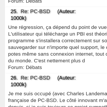
Forum:
Débats
25.
Re: PC-BSD
(Auteur:
1000k)
Une régression, ça dépend du point de vue 
L'utilisateur qui télécharge un PBI est thé
programme s'installera correctement sur son
sauvegarder sur n'importe quel support, le c
potes même sans connexion internet, tout 
du monde. C'est nettement plus d
Forum:
Débats
26.
Re: PC-BSD
(Auteur:
1000k)
Je me suis occupé (avec Charles Landemain
française de PC-BSD. Le côté innovant m'av
depuis, si je suis toujours ce projet sympath