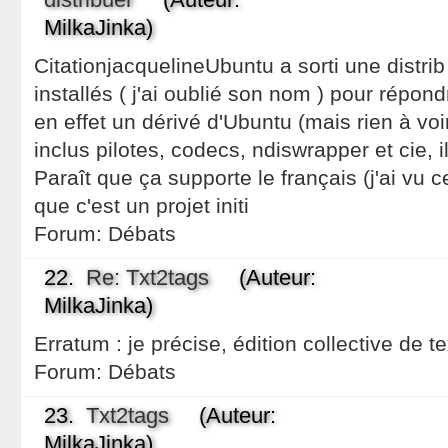
MilkaJinka)
CitationjacquelineUbuntu a sorti une distri
installés ( j'ai oublié son nom ) pour répondr
en effet un dérivé d'Ubuntu (mais rien à vo
inclus pilotes, codecs, ndiswrapper et cie, il
Paraît que ça supporte le français (j'ai vu c
que c'est un projet initi
Forum:
Débats
22.
Re: Txt2tags
(Auteur:
MilkaJinka)
Erratum : je précise, édition collective de t
Forum:
Débats
23.
Txt2tags
(Auteur:
MilkaJinka)