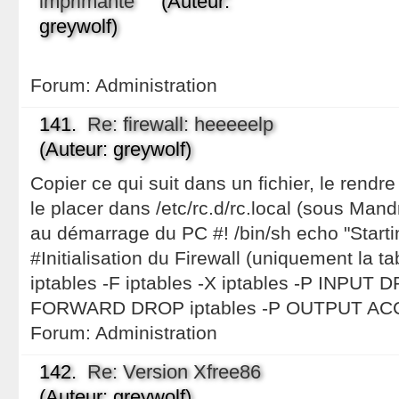
imprimante
(Auteur:
greywolf)
Forum:
Administration
141.
Re: firewall: heeeeelp
(Auteur: greywolf)
Copier ce qui suit dans un fichier, le rend
le placer dans /etc/rc.d/rc.local (sous Ma
au démarrage du PC #! /bin/sh echo "Starting
#Initialisation du Firewall (uniquement la tab
iptables -F iptables -X iptables -P INPUT 
FORWARD DROP iptables -P OUTPUT AC
Forum:
Administration
142.
Re: Version Xfree86
(Auteur: greywolf)