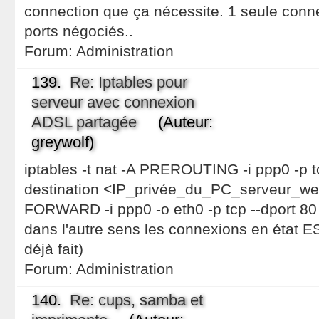
connection que ça nécessite. 1 seule conn
ports négociés..
Forum:
Administration
139.
Re: Iptables pour
serveur avec connexion
ADSL partagée
(Auteur:
greywolf)
iptables -t nat -A PREROUTING -i ppp0 -p tc
destination <IP_privée_du_PC_serveur_web>:
FORWARD -i ppp0 -o eth0 -p tcp --dport 80
dans l'autre sens les connexions en état 
déjà fait)
Forum:
Administration
140.
Re: cups, samba et