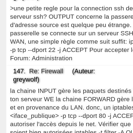
>une petite regle pour la connection ssh dep
serveur ssh? OUTPUT concerne la passerell
d'adresse source est quelque peu étrange. 
passerelle se connecte sur un serveur SSH,
WAN, une simple règle comme suit suffit: ip
-p tcp --dport 22 -j ACCEPT Pour accepter l
Forum:
Administration
147.
Re: Firewall
(Auteur:
greywolf)
la chaine INPUT gère les paquets destinés 
ton serveur WE la chaine FORWARD gère le
et en provenance du LAN. donc, un iptables -
<iface_publique> -p tcp --dport 80 -j ACCEP
autoriser l'accès depuis le net. Vérifier 
soient bien autorisées iptables -t filter -A 