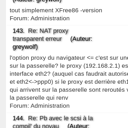
tout simplement XFree86 -version
Forum:
Administration
143.
Re: NAT proxy
transparent erreur
(Auteur:
greywolf)
l'option proxy du navigateur <= c'est sur 
sur la passerelle? le proxy (192.168.2.1) es
interface eth2? (auquel cas faudrait autori
et eth2<->ppp0) si le proxy est derrière eth1
qui arrivent sur la passerelle sont reroutés
la passerelle qui renv
Forum:
Administration
144.
Re: Pb avec le scsi à la
compil' du noyau
(Auteur: