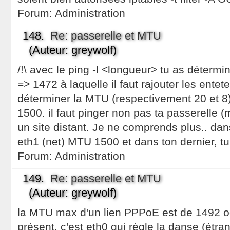
Forum:
Administration
148.
Re: passerelle et MTU
(Auteur: greywolf)
/!\ avec le ping -l <longueur> tu as déter
=> 1472 à laquelle il faut rajouter les ente
déterminer la MTU (respectivement 20 et
1500. il faut pinger non pas ta passerelle 
un site distant. Je ne comprends plus.. dan
eth1 (net) MTU 1500 et dans ton dernier, t
Forum:
Administration
149.
Re: passerelle et MTU
(Auteur: greywolf)
la MTU max d'un lien PPPoE est de 1492 oc
présent, c'est eth0 qui règle la danse (étra