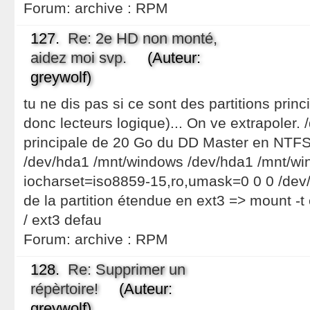
Forum:
archive : RPM
127.
Re: 2e HD non monté,
aidez moi svp.
(Auteur:
greywolf)
tu ne dis pas si ce sont des partitions prin
donc lecteurs logique)... On ve extrapoler. 
principale de 20 Go du DD Master en NTFS 
/dev/hda1 /mnt/windows /dev/hda1 /mnt/wi
iocharset=iso8859-15,ro,umask=0 0 0 /dev/h
de la partition étendue en ext3 => mount -t
/ ext3 defau
Forum:
archive : RPM
128.
Re: Supprimer un
répèrtoire!
(Auteur:
greywolf)