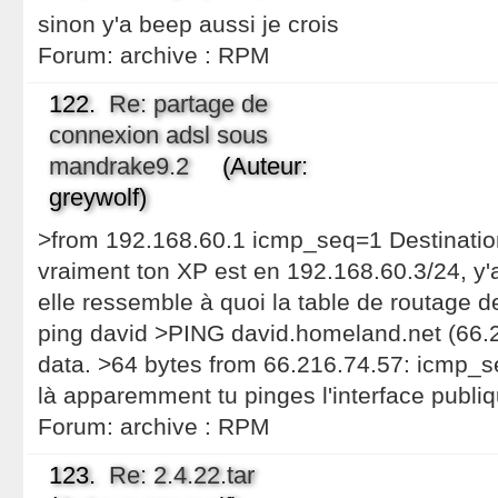
sinon y'a beep aussi je crois
Forum:
archive : RPM
122.
Re: partage de
connexion adsl sous
mandrake9.2
(Auteur:
greywolf)
>from 192.168.60.1 icmp_seq=1 Destinatio
vraiment ton XP est en 192.168.60.3/24, y'
elle ressemble à quoi la table de routage de
ping david >PING david.homeland.net (66.2
data. >64 bytes from 66.216.74.57: icmp_
là apparemment tu pinges l'interface publi
Forum:
archive : RPM
123.
Re: 2.4.22.tar