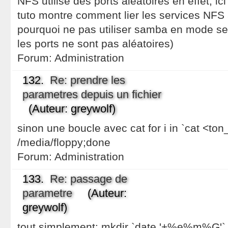
NFS utilise des ports aléatoires en effet, ic
tuto montre comment lier les services NFS 
pourquoi ne pas utiliser samba en mode se
les ports ne sont pas aléatoires)
Forum:
Administration
132.
Re: prendre les
parametres depuis un fichier
(Auteur: greywolf)
sinon une boucle avec cat for i in `cat <ton_
/media/floppy;done
Forum:
Administration
133.
Re: passage de
parametre
(Auteur:
greywolf)
tout simplement: mkdir `date '+%e%m%G'` 