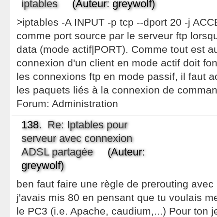
iptables
(Auteur: greywolf)
>iptables -A INPUT -p tcp --dport 20 -j ACCE
comme port source par le serveur ftp lorsqu'
data (mode actif|PORT). Comme tout est a
connexion d'un client en mode actif doit fo
les connexions ftp en mode passif, il faut ac
les paquets liés à la connexion de comma
Forum:
Administration
138.
Re: Iptables pour
serveur avec connexion
ADSL partagée
(Auteur:
greywolf)
ben faut faire une règle de prerouting avec 
j'avais mis 80 en pensant que tu voulais m
le PC3 (i.e. Apache, caudium,...) Pour ton je