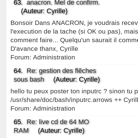
63.
anacron. Mel de confirm.
(Auteur: Cyrille)
Bonsoir Dans ANACRON, je voudrais recevo
l'execution de la tache (si OK ou pas), mai
comment faire... Quelqu'un saurait il comm
D'avance thanx, Cyrille
Forum:
Administration
64.
Re: gestion des flêches
sous bash
(Auteur: Cyrille)
hello tu peux poster ton inputrc ? sinon tu pe
/usr/share/doc/bash/inputrc.arrows ++ Cyril
Forum:
Administration
65.
Re: live cd de 64 MO
RAM
(Auteur: Cyrille)