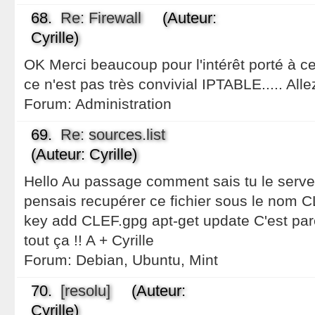
68.
Re: Firewall
(Auteur:
Cyrille)
OK Merci beaucoup pour l'intérêt porté à c
ce n'est pas très convivial IPTABLE..... Alle
Forum:
Administration
69.
Re: sources.list
(Auteur: Cyrille)
Hello Au passage comment sais tu le serveu
pensais recupérer ce fichier sous le nom CL
key add CLEF.gpg apt-get update C'est par
tout ça !! A + Cyrille
Forum:
Debian, Ubuntu, Mint
70.
[resolu]
(Auteur:
Cyrille)