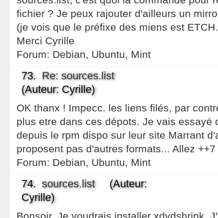
fichier ? Je peux rajouter d'ailleurs un mir
(je vois que le préfixe des miens est ETCH.
Merci Cyrille
Forum:
Debian, Ubuntu, Mint
73.
Re: sources.list
(Auteur: Cyrille)
OK thanx ! Impecc. les liens filés, par con
plus etre dans ces dépots. Je vais essayé 
depuis le rpm dispo sur leur site Marrant d'a
proposent pas d'autres formats... Allez ++7 
Forum:
Debian, Ubuntu, Mint
74.
sources.list
(Auteur:
Cyrille)
Bonsoir, Je voudrais installer xdvdshrink. J'