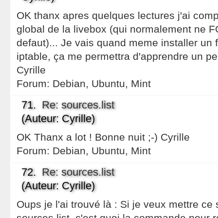
OK thanx apres quelques lectures j'ai comp
global de la livebox (qui normalement ne
defaut)... Je vais quand meme installer un fi
iptable, ça me permettra d'apprendre un peu ..
Cyrille
Forum:
Debian, Ubuntu, Mint
71.
Re: sources.list
(Auteur: Cyrille)
OK Thanx a lot ! Bonne nuit ;-) Cyrille
Forum:
Debian, Ubuntu, Mint
72.
Re: sources.list
(Auteur: Cyrille)
Oups je l'ai trouvé là : Si je veux mettre c
sources.list, c'est quoi la commande pour r