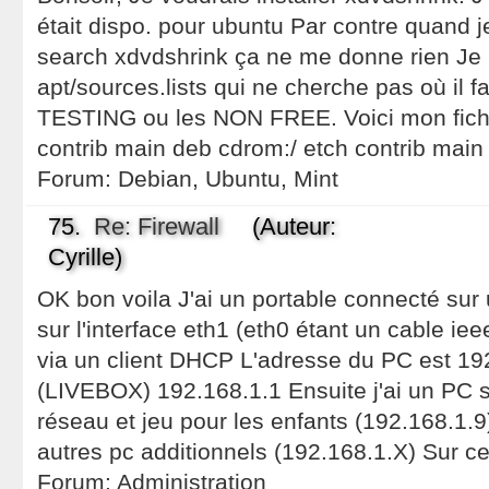
était dispo. pour ubuntu Par contre quand j
search xdvdshrink ça ne me donne rien Je
apt/sources.lists qui ne cherche pas où il fa
TESTING ou les NON FREE. Voici mon fichi
contrib main deb cdrom:/ etch contrib main
Forum:
Debian, Ubuntu, Mint
75.
Re: Firewall
(Auteur:
Cyrille)
OK bon voila J'ai un portable connecté su
sur l'interface eth1 (eth0 étant un cable ie
via un client DHCP L'adresse du PC est 19
(LIVEBOX) 192.168.1.1 Ensuite j'ai un PC
réseau et jeu pour les enfants (192.168.1.9
autres pc additionnels (192.168.1.X) Sur ce
Forum:
Administration