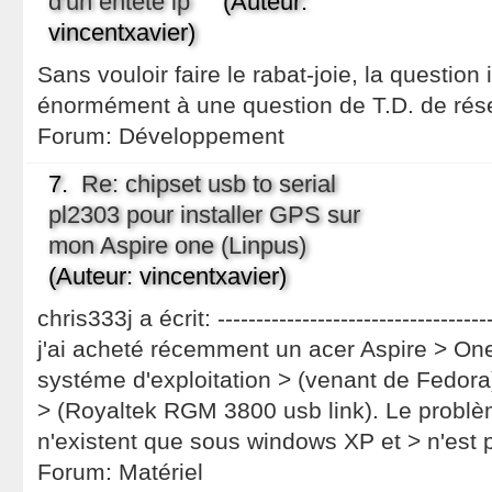
d'un entète ip
(Auteur:
vincentxavier)
Sans vouloir faire le rabat-joie, la question 
énormément à une question de T.D. de rése
Forum:
Développement
7.
Re: chipset usb to serial
pl2303 pour installer GPS sur
mon Aspire one (Linpus)
(Auteur: vincentxavier)
chris333j a écrit: -----------------------------------
j'ai acheté récemment un acer Aspire > O
systéme d'exploitation > (venant de Fedor
> (Royaltek RGM 3800 usb link). Le problèm
n'existent que sous windows XP et > n'est
Forum:
Matériel