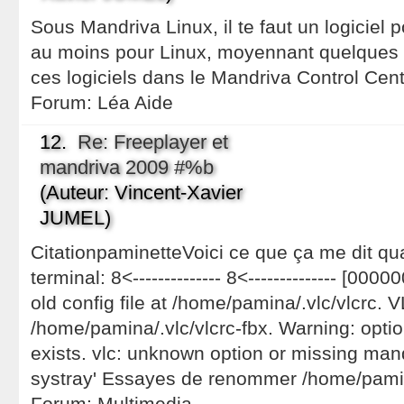
Sous Mandriva Linux, il te faut un logiciel
au moins pour Linux, moyennant quelques b
ces logiciels dans le Mandriva Control Cent
Forum:
Léa Aide
12.
Re: Freeplayer et
mandriva 2009 #%b
(Auteur: Vincent-Xavier
JUMEL)
CitationpaminetteVoici ce que ça me dit qu
terminal: 8<-------------- 8<-------------- [00
old config file at /home/pamina/.vlc/vlcrc. 
/home/pamina/.vlc/vlcrc-fbx. Warning: optio
exists. vlc: unknown option or missing man
systray' Essayes de renommer /home/pami
Forum:
Multimedia