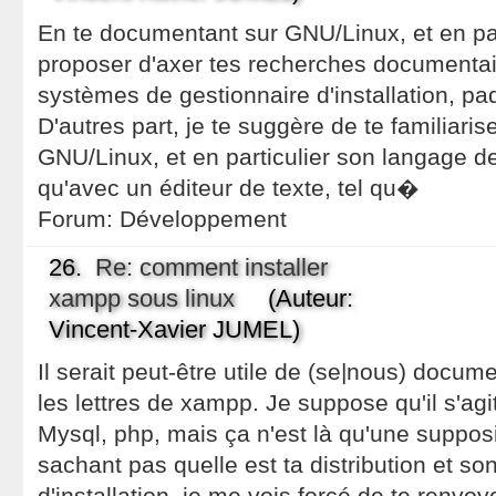
En te documentant sur GNU/Linux, et en par
proposer d'axer tes recherches documentair
systèmes de gestionnaire d'installation, pa
D'autres part, je te suggère de te familiari
GNU/Linux, et en particulier son langage d
qu'avec un éditeur de texte, tel qu�
Forum:
Développement
26.
Re: comment installer
xampp sous linux
(Auteur:
Vincent-Xavier JUMEL)
Il serait peut-être utile de (se|nous) docume
les lettres de xampp. Je suppose qu'il s'agit
Mysql, php, mais ça n'est là qu'une supposit
sachant pas quelle est ta distribution et so
d'installation, je me vois forcé de te renvo