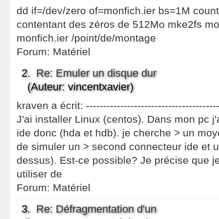
dd if=/dev/zero of=monfich.ier bs=1M count
contentant des zéros de 512Mo mke2fs mon
monfich.ier /point/de/montage
Forum:
Matériel
2.
Re: Emuler un disque dur
(Auteur: vincentxavier)
kraven a écrit: -------------------------------------
J'ai installer Linux (centos). Dans mon pc j
ide donc (hda et hdb). je cherche > un moy
de simuler un > second connecteur ide et 
dessus). Est-ce possible? Je précise que j
utiliser de
Forum:
Matériel
3.
Re: Défragmentation d'un