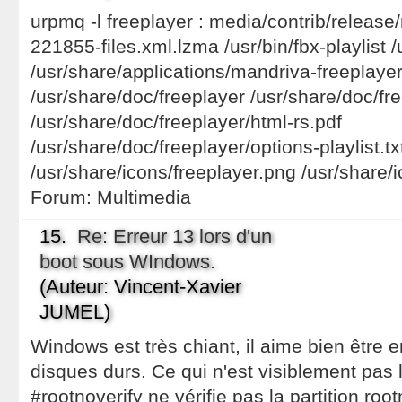
urpmq -l freeplayer : media/contrib/releas
221855-files.xml.lzma /usr/bin/fbx-playlist /
/usr/share/applications/mandriva-freeplaye
/usr/share/doc/freeplayer /usr/share/doc/
/usr/share/doc/freeplayer/html-rs.pdf
/usr/share/doc/freeplayer/options-playlist.tx
/usr/share/icons/freeplayer.png /usr/share/i
Forum:
Multimedia
15.
Re: Erreur 13 lors d'un
boot sous WIndows.
(Auteur: Vincent-Xavier
JUMEL)
Windows est très chiant, il aime bien être 
disques durs. Ce qui n'est visiblement pas 
#rootnoverify ne vérifie pas la partition roo