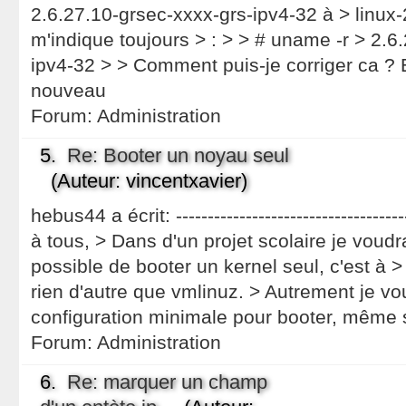
2.6.27.10-grsec-xxxx-grs-ipv4-32 à > linux-
m'indique toujours > : > > # uname -r > 2.6
ipv4-32 > > Comment puis-je corriger ca ? 
nouveau
Forum:
Administration
5.
Re: Booter un noyau seul
(Auteur: vincentxavier)
hebus44 a écrit: -----------------------------------
à tous, > Dans d'un projet scolaire je voudrai
possible de booter un kernel seul, c'est à 
rien d'autre que vmlinuz. > Autrement je vou
configuration minimale pour booter, même s
Forum:
Administration
6.
Re: marquer un champ