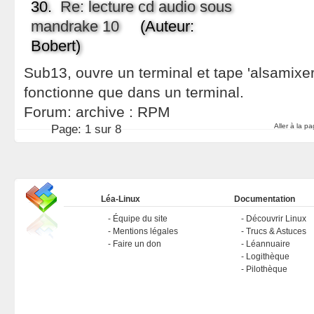
30.
Re: lecture cd audio sous
mandrake 10
(Auteur:
Bobert)
Sub13, ouvre un terminal et tape 'alsamixer'
fonctionne que dans un terminal.
Forum:
archive : RPM
Aller à la p
Page:
1 sur 8
Léa-Linux
Documentation
Équipe du site
Découvrir Linux
Mentions légales
Trucs & Astuces
Faire un don
Léannuaire
Logithèque
Pilothèque