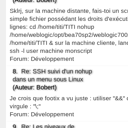
Sklrj, sur la machine distante, fais-toi un scr
simple fichier possédant les droits d'exécu
lignes: cd /home/titi/TITI nohup
/home/weblogic/opt/bea70sp2/weblogic700/
/home/titi/TITI & sur la machine cliente, la
ssh -l user machine monscript
Forum:
Développement
8.
Re: SSH suivi d'un nohup
dans un menu sous Linux
(Auteur: Bobert)
Je crois que footix a vu juste : utiliser "&&"
virgule : "\;"
Forum:
Développement
9.
Re: Les niveaux de