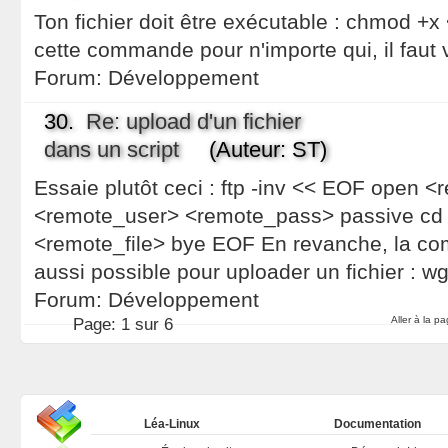
Ton fichier doit être exécutable : chmod +x
cette commande pour n'importe qui, il faut
Forum:
Développement
30.
Re: upload d'un fichier
dans un script
(Auteur: ST)
Essaie plutôt ceci : ftp -inv << EOF open 
<remote_user> <remote_pass> passive cd
<remote_file> bye EOF En revanche, la c
aussi possible pour uploader un fichier : w
Forum:
Développement
Aller à la p
Page:
1 sur 6
Léa-Linux
Documentation