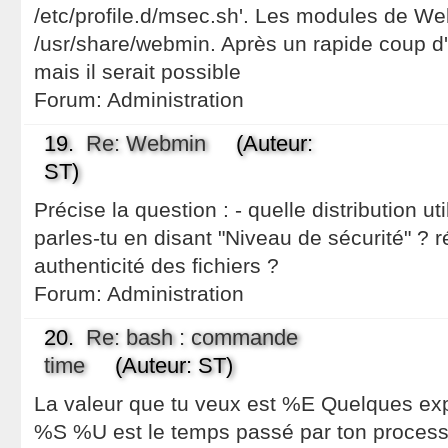
/etc/profile.d/msec.sh'. Les modules de We
/usr/share/webmin. Après un rapide coup d'oe
mais il serait possible
Forum:
Administration
19.
Re: Webmin
(Auteur:
ST)
Précise la question : - quelle distribution uti
parles-tu en disant "Niveau de sécurité" ? 
authenticité des fichiers ?
Forum:
Administration
20.
Re: bash : commande
time
(Auteur: ST)
La valeur que tu veux est %E Quelques exp
%S %U est le temps passé par ton process