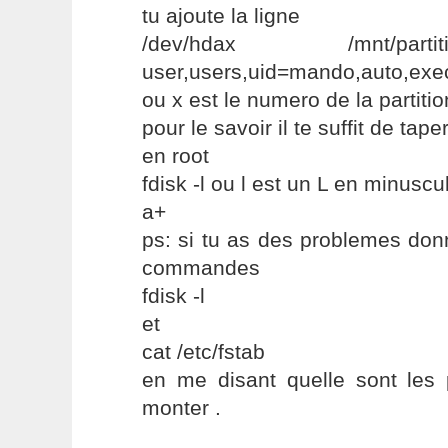
tu ajoute la ligne
/dev/hdax /mnt/part
user,users,uid=mando,auto,exe
ou x est le numero de la partitio
pour le savoir il te suffit de tape
en root
fdisk -l ou l est un L en minuscu
a+
ps: si tu as des problemes don
commandes
fdisk -l
et
cat /etc/fstab
en me disant quelle sont les 
monter .