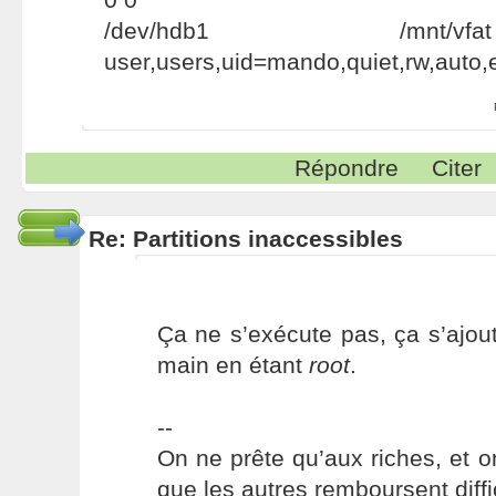
/dev/hdb1 /mnt/
user,users,uid=mando,quiet,rw,auto,
Répondre
Citer
Re: Partitions inaccessibles
Ça ne s’exécute pas, ça s’ajout
main en étant
root
.
--
On ne prête qu’aux riches, et o
que les autres remboursent diffi