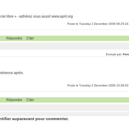
iel libre » - adhérez vous aussi! www.april.org
Poste le Tuesday 2 December 2008 09:25:24
Répondre
Citer
Envoyé par:
Fen
xpérience après.
Poste le Tuesday 2 December 2008 15:39:03
Répondre
Citer
ntifier auparavant pour commenter.