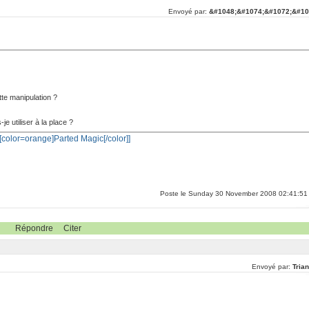
Envoyé par:
&#1048;&#1074;&#1072;&#10
ette manipulation ?
e utiliser à la place ?
[[color=orange]Parted Magic[/color]]
Poste le Sunday 30 November 2008 02:41:51
Répondre
Citer
Envoyé par:
Tria