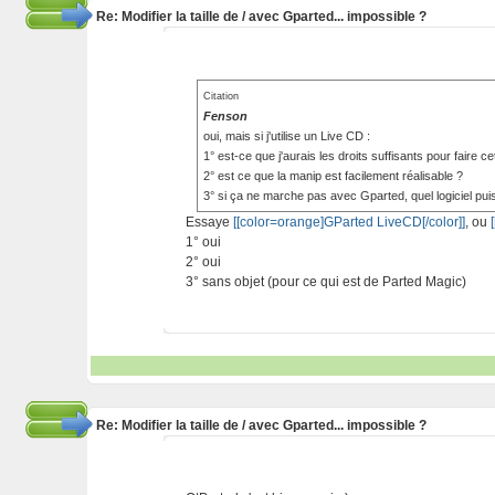
Re: Modifier la taille de / avec Gparted... impossible ?
Citation
Fenson
oui, mais si j'utilise un Live CD :
1° est-ce que j'aurais les droits suffisants pour faire c
2° est ce que la manip est facilement réalisable ?
3° si ça ne marche pas avec Gparted, quel logiciel puis-j
Essaye
[[color=orange]GParted LiveCD[/color]]
, ou
1° oui
2° oui
3° sans objet (pour ce qui est de Parted Magic)
Re: Modifier la taille de / avec Gparted... impossible ?