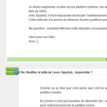
Je désire augmenter la taille de ma partition système / de 
libre de 10Go.
Avec Gparted, il m'est impossible d'exécuter "redimensionner/d
Cette méthode m'a permis de diminuer d'autres partitions pou
Ma question : comment effectuer cette opération, et pourquoi n
merci pour vos infos.
Arno.;-)
Re: Modifier la taille de / avec Gparted... impossible ?
Comme ça je dirai que c'est parce que c'est ta p
partition montée.
Et comme il n'est pas possible de démonter ton / alo
pour redimmenssionner ta partition racine.