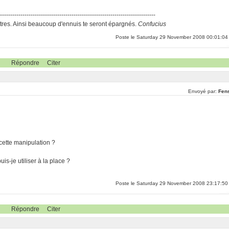
-----------------------------------------------------------------------------
res. Ainsi beaucoup d'ennuis te seront épargnés.
Confucius
Poste le Saturday 29 November 2008 00:01:04
Répondre
Citer
Envoyé par:
Fen
e cette manipulation ?
is-je utiliser à la place ?
Poste le Saturday 29 November 2008 23:17:50
Répondre
Citer