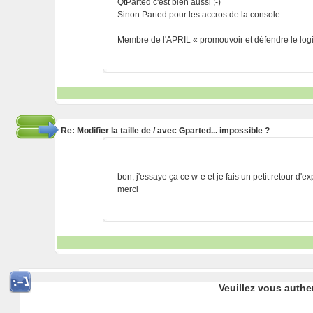
QtParted c'est bien aussi ;-)
Sinon Parted pour les accros de la console.
Membre de l'APRIL « promouvoir et défendre le logic
Re: Modifier la taille de / avec Gparted... impossible ?
bon, j'essaye ça ce w-e et je fais un petit retour d'e
merci
Veuillez vous authe