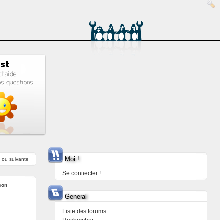
Moi !
e
ou
suivante
Se connecter !
son
General
Liste des forums