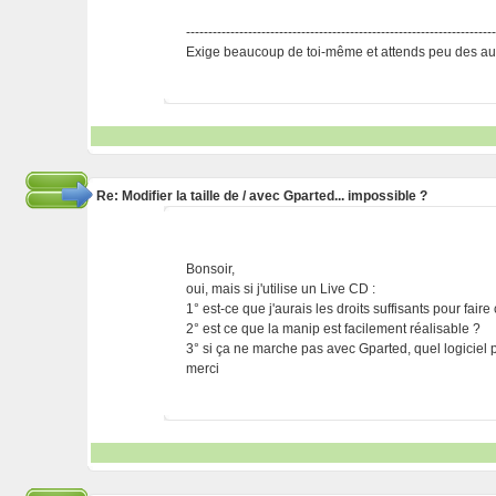
---------------------------------------------------------------------
Exige beaucoup de toi-même et attends peu des aut
Re: Modifier la taille de / avec Gparted... impossible ?
Bonsoir,
oui, mais si j'utilise un Live CD :
1° est-ce que j'aurais les droits suffisants pour fair
2° est ce que la manip est facilement réalisable ?
3° si ça ne marche pas avec Gparted, quel logiciel pu
merci