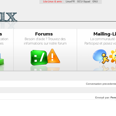
Léa-Linux & amis :
LinuxFR
GCU-Squad
GNU
Conversation
precedent
Envoyé par:
Fen