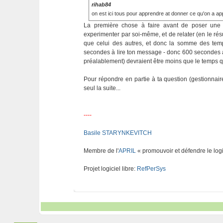
rihab84
on est ici tous pour apprendre at donner ce qu'on a ap
La première chose à faire avant de poser une 
experimenter par soi-même, et de relater (en le ré
que celui des autres, et donc la somme des temp
secondes à lire ton message - donc 600 secondes au
préalablement) devraient être moins que le temps 
Pour répondre en partie à ta question (gestionna
seul la suite...
----
Basile STARYNKEVITCH
Membre de l'
APRIL
« promouvoir et défendre le logi
Projet logiciel libre:
RefPerSys