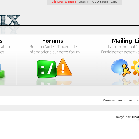
Léa-Linux & amis :
LinuxFR
GCU-Squad
GNU
Conversation
precedent
Envoyé par:
riha