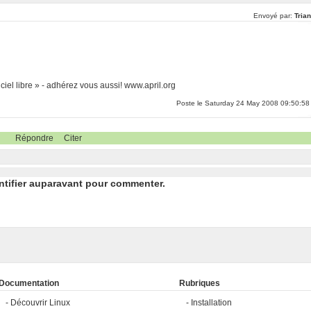
Envoyé par:
Tria
iel libre » - adhérez vous aussi! www.april.org
Poste le Saturday 24 May 2008 09:50:58
Répondre
Citer
ntifier auparavant pour commenter.
Documentation
Rubriques
Découvrir Linux
Installation