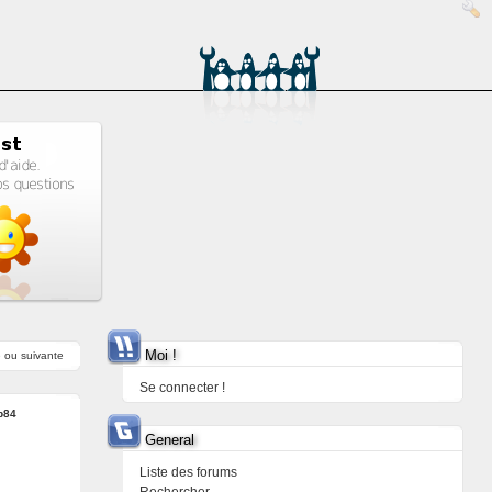
Moi !
e
ou
suivante
Se connecter !
b84
General
Liste des forums