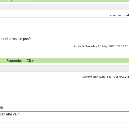
Envoyé par:
riha
appris n'est ce pas?
Poste le Tuesday 20 May 2008 15:55:23
Répondre
Citer
Envoyé par:
Basile STARYNKEVI
ale
ait être vain.