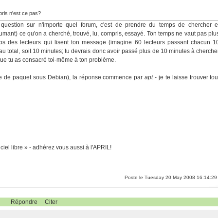
pris n'est ce pas?
question sur n'importe quel forum, c'est de prendre du temps de chercher e
sumant) ce qu'on a cherché, trouvé, lu, compris, essayé. Ton temps ne vaut pas plu
s des lecteurs qui lisent ton message (imagine 60 lecteurs passant chacun 1
 total, soit 10 minutes; tu devrais donc avoir passé plus de 10 minutes à cherche
que tu as consacré toi-même à ton problème.
ire de paquet sous Debian), la réponse commence par
apt
- je te laisse trouver tou
ciel libre » - adhérez vous aussi à l'APRIL!
Poste le Tuesday 20 May 2008 16:14:29
Répondre
Citer