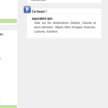
Rechercher
Ce forum !
equivalent rpm
Aide sur les distributions Debian, Ubuntu et
leurs dérivées : Mepis, Mint, Knoppix, Kubuntu,
Lubuntu, Xandros
MEL
e