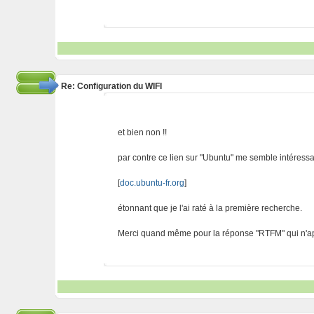
Re: Configuration du WIFI
et bien non !!
par contre ce lien sur "Ubuntu" me semble intéressa
[
doc.ubuntu-fr.org
]
étonnant que je l'ai raté à la première recherche.
Merci quand même pour la réponse "RTFM" qui n'appor