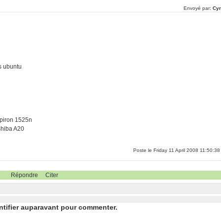
Envoyé par:
Cyr
us ubuntu
piron 1525n
shiba A20
Poste le Friday 11 April 2008 11:50:38
Répondre
Citer
ntifier auparavant pour commenter.