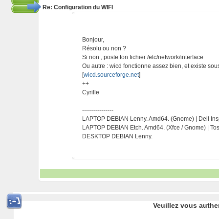
Re: Configuration du WIFI
Bonjour,
Résolu ou non ?
Si non , poste ton fichier /etc/network/interface
Ou autre : wicd fonctionne assez bien, et existe so
[
wicd.sourceforge.net
]
++
Cyrille
----------------
LAPTOP DEBIAN Lenny. Amd64. (Gnome) | Dell Ins
LAPTOP DEBIAN Etch. Amd64. (Xfce / Gnome) | To
DESKTOP DEBIAN Lenny.
Veuillez vous authe