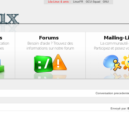
Léa-Linux & amis :
LinuxFR
GCU-Squad
GNU
Conversation
precedent
Envoyé par:
E