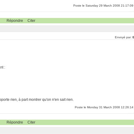
Poste le Saturday 29 March 2008 21:17:09
Répondre
Citer
Envoyé par:
E
nt :
te rien, à part montrer qu'on n'en sait rien.
Poste le Monday 31 March 2008 12:26:14
Répondre
Citer