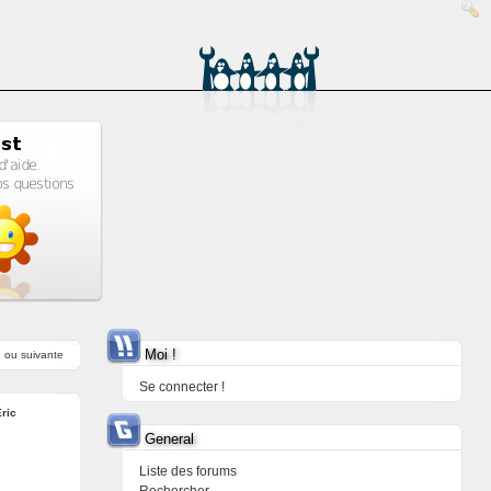
Moi !
e
ou
suivante
Se connecter !
ric
General
Liste des forums