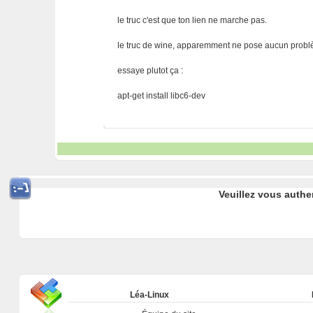
le truc c'est que ton lien ne marche pas.
le truc de wine, apparemment ne pose aucun probl
essaye plutot ça :
apt-get install libc6-dev
Veuillez vous authe
Léa-Linux