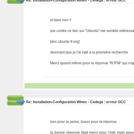
Re: Installation-Configuration Winex - Cedega : erreur GCC
et bien non !!
par contre ce lien sur "Ubuntu" me semble intéressa
[doc.ubuntu-fr.org]
étonnant que je l'ai raté à la première recherche.
Merci quand même pour la réponse "RTFM" qui n'appor
Re: Installation-Configuration Winex - Cedega : erreur GCC
ben pour la peine, bravo pour la réponse ...
la bonne réponse était merci pour l'info mais peux-