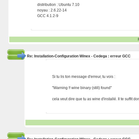
distribution : Ubuntu 7.10
noyau : 2.6.22-14
GCC 4.1.2-9
Re: Installation-Configuration Winex - Cedega : erreur GCC
Si tu lis ton message d'erreur, tu vois :
"Warning !! wine binary (still) found"
cela veut dire que tu as wine d'installé. Il te suffit