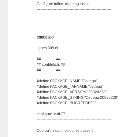
Configure failed, aborting install.
-------------------------------------------------------------
-------------------------------------------------------------
config.log
lignes 309 et +
## ----------- ##
## confdefs.h. ##
## ----------- ##
#define PACKAGE_NAME "Cedega"
#define PACKAGE_TARNAME "cedega"
#define PACKAGE_VERSION "20020228"
#define PACKAGE_STRING "Cedega 20020228"
#define PACKAGE_BUGREPORT ""
configure: exit 77
-------------------------------------------------------------
Quelqu'un sait-il ce qui se passe ?