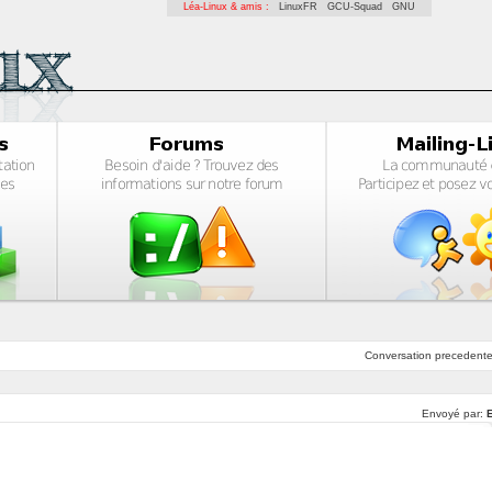
Léa-Linux & amis :
LinuxFR
GCU-Squad
GNU
Conversation
precedent
Envoyé par:
E