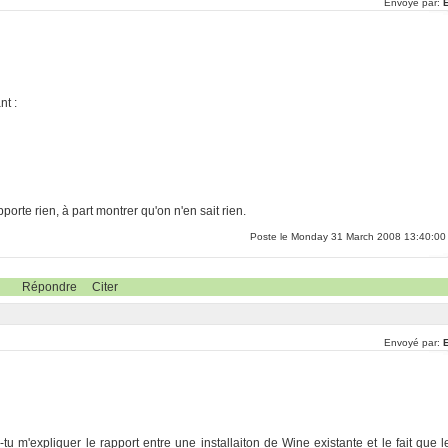
Envoyé par:
E
nt :
te rien, à part montrer qu'on n'en sait rien.
Poste le Monday 31 March 2008 13:40:00
Répondre
Citer
Envoyé par:
E
tu m'expliquer le rapport entre une installaiton de Wine existante et le fait que l