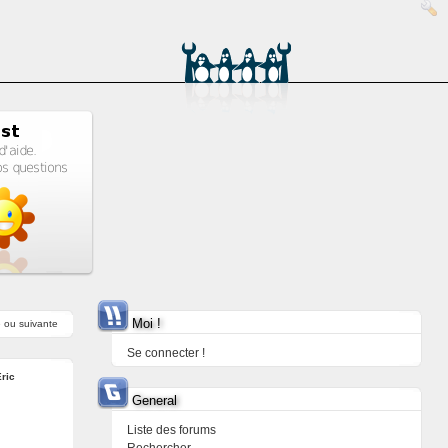
Moi !
e
ou
suivante
Se connecter !
ric
General
Liste des forums