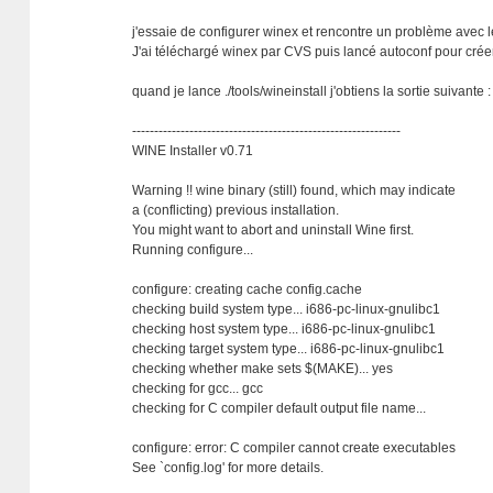
j'essaie de configurer winex et rencontre un problème avec 
J'ai téléchargé winex par CVS puis lancé autoconf pour créer
quand je lance ./tools/wineinstall j'obtiens la sortie suivante :
-------------------------------------------------------------
WINE Installer v0.71
Warning !! wine binary (still) found, which may indicate
a (conflicting) previous installation.
You might want to abort and uninstall Wine first.
Running configure...
configure: creating cache config.cache
checking build system type... i686-pc-linux-gnulibc1
checking host system type... i686-pc-linux-gnulibc1
checking target system type... i686-pc-linux-gnulibc1
checking whether make sets $(MAKE)... yes
checking for gcc... gcc
checking for C compiler default output file name...
configure: error: C compiler cannot create executables
See `config.log' for more details.