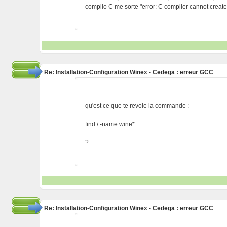
compilo C me sorte "error: C compiler cannot creat
Re: Installation-Configuration Winex - Cedega : erreur GCC
qu'est ce que te revoie la commande :
find / -name wine*
?
Re: Installation-Configuration Winex - Cedega : erreur GCC