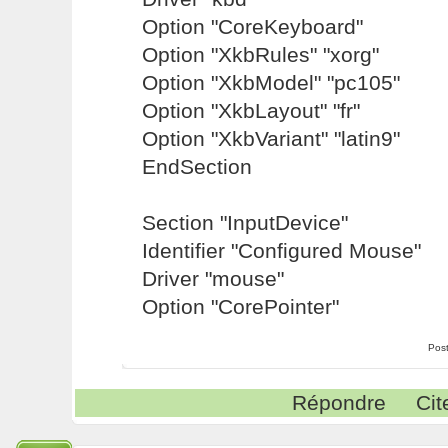
Option "CoreKeyboard"
Option "XkbRules" "xorg"
Option "XkbModel" "pc105"
Option "XkbLayout" "fr"
Option "XkbVariant" "latin9"
EndSection
Section "InputDevice"
Identifier "Configured Mouse"
Driver "mouse"
Option "CorePointer"
Pos
Répondre
Cit