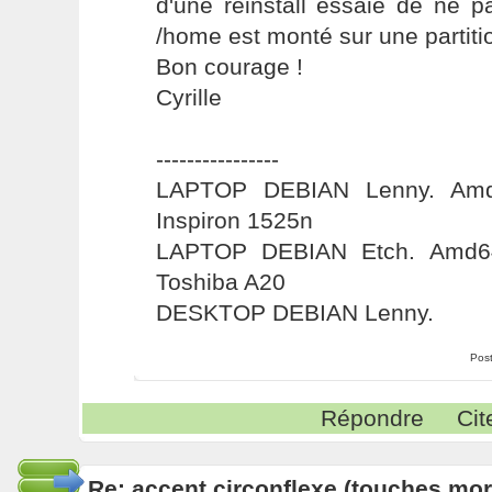
d'une réinstall essaie de ne p
/home est monté sur une partition
Bon courage !
Cyrille
----------------
LAPTOP DEBIAN Lenny. Amd6
Inspiron 1525n
LAPTOP DEBIAN Etch. Amd64
Toshiba A20
DESKTOP DEBIAN Lenny.
Pos
Répondre
Cit
Re: accent circonflexe (touches mor