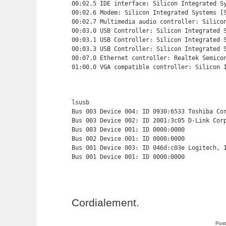
00:02.5 IDE interface: Silicon Integrated Sy
00:02.6 Modem: Silicon Integrated Systems [S
00:02.7 Multimedia audio controller: Silicon
00:03.0 USB Controller: Silicon Integrated S
00:03.1 USB Controller: Silicon Integrated S
00:03.3 USB Controller: Silicon Integrated S
00:07.0 Ethernet controller: Realtek Semicon
01:00.0 VGA compatible controller: Silicon 
lsusb

Bus 003 Device 004: ID 0930:6533 Toshiba Cor
Bus 003 Device 002: ID 2001:3c05 D-Link Corp
Bus 003 Device 001: ID 0000:0000

Bus 002 Device 001: ID 0000:0000

Bus 001 Device 003: ID 046d:c03e Logitech, I
Bus 001 Device 001: ID 0000:0000
Cordialement.
Post