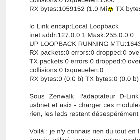
RX bytes:1059152 (1.0 Mi
TX bytes
lo Link encap:Local Loopback
inet addr:127.0.0.1 Mask:255.0.0.0
UP LOOPBACK RUNNING MTU:16436
RX packets:0 errors:0 dropped:0 ove
TX packets:0 errors:0 dropped:0 over
collisions:0 txqueuelen:0
RX bytes:0 (0.0 b) TX bytes:0 (0.0 b)
Sous Zenwalk, l'adaptateur D-Link
usbnet et asix - charger ces modules
rien, les leds restent désespérément 
Voilà : je n'y connais rien du tout en 
jamais utilisé sous nix qu'un mode