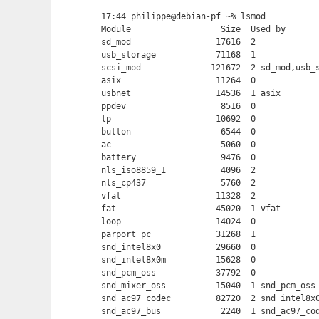
17:44 philippe@debian-pf ~% lsmod

Module                  Size  Used by

sd_mod                 17616  2

usb_storage            71168  1

scsi_mod              121672  2 sd_mod,usb_s
asix                   11264  0

usbnet                 14536  1 asix

ppdev                   8516  0

lp                     10692  0

button                  6544  0

ac                      5060  0

battery                 9476  0

nls_iso8859_1           4096  2

nls_cp437               5760  2

vfat                   11328  2

fat                    45020  1 vfat

loop                   14024  0

parport_pc             31268  1

snd_intel8x0           29660  0

snd_intel8x0m          15628  0

snd_pcm_oss            37792  0

snd_mixer_oss          15040  1 snd_pcm_oss

snd_ac97_codec         82720  2 snd_intel8x0
snd_ac97_bus            2240  1 snd_ac97_cod