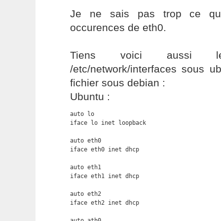
Je ne sais pas trop ce qu
occurences de eth0.
Tiens voici aussi 
/etc/network/interfaces sous 
fichier sous debian :
Ubuntu :
auto lo

iface lo inet loopback

auto eth0

iface eth0 inet dhcp

auto eth1

iface eth1 inet dhcp

auto eth2

iface eth2 inet dhcp

auto ath0
