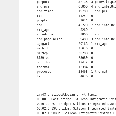
parport                32136  3 ppdev,lp,par
snd_pcm                65800  4 snd_intel8x0
snd_timer              19780  1 snd_pcm

rtc                    11252  0

pcspkr                  2624  0

snd                    45220  7 snd_intel8x0
sis_agp                 8260  1

soundcore               8800  1 snd

snd_page_alloc          9480  3 snd_intel8x0
agpgart                29168  1 sis_agp

usbhid                 35616  0

8139cp                 20288  0

8139too                23680  0

ohci_hcd               17412  0

thermal                13384  0

processor              23468  1 thermal

fan                     4676  0
17:43 philippe@debian-pf ~% lspci

00:00.0 Host bridge: Silicon Integrated Syst
00:01.0 PCI bridge: Silicon Integrated Syste
00:02.0 ISA bridge: Silicon Integrated Syste
00:02.1 SMBus: Silicon Integrated Systems [S