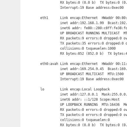
          RX bytes:0 (0.0 b)  TX bytes:0 (0.
          Interrupt:19 Base address:0xec00

eth1      Link encap:Ethernet  HWaddr 00:80
          inet addr:192.168.1.99  Bcast:192.
          inet6 addr: fe80::280:c8ff:fe38:fd
          UP BROADCAST RUNNING MULTICAST  MT
          RX packets:9 errors:0 dropped:0 ov
          TX packets:35 errors:0 dropped:0 o
          collisions:0 txqueuelen:1000

          RX bytes:852 (852.0 b)  TX bytes:
eth0:avah Link encap:Ethernet  HWaddr 00:11:
          inet addr:169.254.9.45  Bcast:169.
          UP BROADCAST MULTICAST  MTU:1500  
          Interrupt:19 Base address:0xec00

lo        Link encap:Local Loopback

          inet addr:127.0.0.1  Mask:255.0.0.
          inet6 addr: ::1/128 Scope:Host

          UP LOOPBACK RUNNING  MTU:16436  Me
          RX packets:0 errors:0 dropped:0 ov
          TX packets:0 errors:0 dropped:0 ov
          collisions:0 txqueuelen:0

          RX bytes:0 (0.0 b)  TX bytes:0 (0