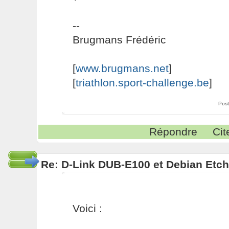
--
Brugmans Frédéric
[
www.brugmans.net
]
[
triathlon.sport-challenge.be
]
Post
Répondre
Cit
Re: D-Link DUB-E100 et Debian Etch
Voici :