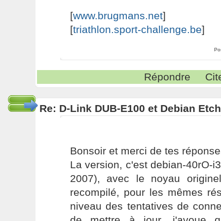
[
www.brugmans.net
]
[
triathlon.sport-challenge.be
]
Po
Répondre
Cit
Re: D-Link DUB-E100 et Debian Etch
Bonsoir et merci de tes réponse
La version, c'est debian-40rO-i3
2007), avec le noyau originel
recompilé, pour les mêmes rés
niveau des tentatives de conne
de mettre à jour, j'avoue qu