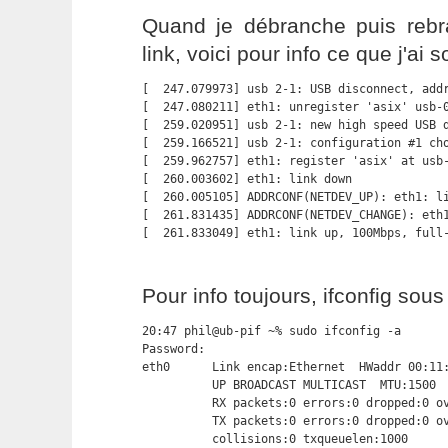
Quand je débranche puis rebra
link, voici pour info ce que j'ai
[  247.079973] usb 2-1: USB disconnect, addr
[  247.080211] eth1: unregister 'asix' usb-0
[  259.020951] usb 2-1: new high speed USB d
[  259.166521] usb 2-1: configuration #1 cho
[  259.962757] eth1: register 'asix' at usb-
[  260.003602] eth1: link down

[  260.005105] ADDRCONF(NETDEV_UP): eth1: li
[  261.831435] ADDRCONF(NETDEV_CHANGE): eth1
[  261.833049] eth1: link up, 100Mbps, full
Pour info toujours, ifconfig sou
20:47 phil@ub-pif ~% sudo ifconfig -a

Password:

eth0      Link encap:Ethernet  HWaddr 00:11:
          UP BROADCAST MULTICAST  MTU:1500  
          RX packets:0 errors:0 dropped:0 ov
          TX packets:0 errors:0 dropped:0 ov
          collisions:0 txqueuelen:1000
