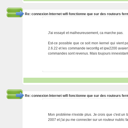
Re: connexion Internet wifi fonctionne que sur des routeurs fe
J'ai essayé et malheureusement, ca marche pas.
Est-ce possible que ce soit mon kernel qui vient p
2.6.22 et les commande iwconfig et ipw2200 avaient di
commandes sont revenus. Mais toujours innexistante
Re: connexion Internet wifi fonctionne que sur des routeurs fe
Mon problème n'existe plus. Je crois que c'est un b
2007 et j'ai pu me connecter sur un routeur nublic f