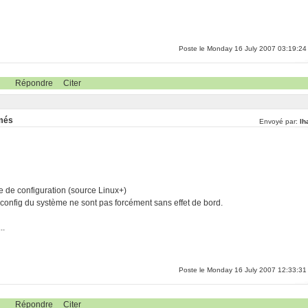
Poste le Monday 16 July 2007 03:19:24
Répondre
Citer
rmés
Envoyé par:
lh
 de configuration (source Linux+)
 config du système ne sont pas forcément sans effet de bord.
..
Poste le Monday 16 July 2007 12:33:31
Répondre
Citer