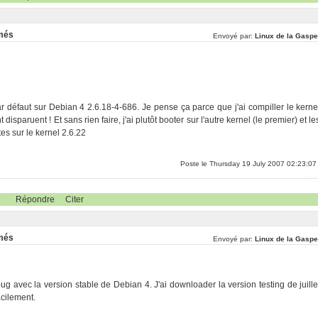
rmés
Envoyé par:
Linux de la Gaspe
ar défaut sur Debian 4 2.6.18-4-686. Je pense ça parce que j'ai compiller le kerne
sparuent ! Et sans rien faire, j'ai plutôt booter sur l'autre kernel (le premier) et le
s sur le kernel 2.6.22
Poste le Thursday 19 July 2007 02:23:07
Répondre
Citer
rmés
Envoyé par:
Linux de la Gaspe
ug avec la version stable de Debian 4. J'ai downloader la version testing de juille
acilement.