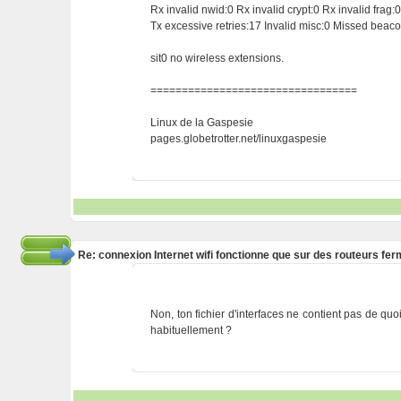
Rx invalid nwid:0 Rx invalid crypt:0 Rx invalid frag:
Tx excessive retries:17 Invalid misc:0 Missed beac
sit0 no wireless extensions.
=================================
Linux de la Gaspesie
pages.globetrotter.net/linuxgaspesie
Re: connexion Internet wifi fonctionne que sur des routeurs fe
Non, ton fichier d'interfaces ne contient pas de quo
habituellement ?