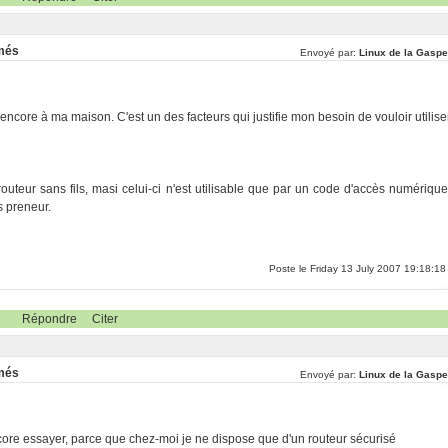
rmés
Envoyé par:
Linux de la Gaspe
ncore à ma maison. C'est un des facteurs qui justifie mon besoin de vouloir utilise
teur sans fils, masi celui-ci n'est utilisable que par un code d'accès numérique
s preneur.
Poste le Friday 13 July 2007 19:18:18
Répondre
Citer
rmés
Envoyé par:
Linux de la Gaspe
encore essayer, parce que chez-moi je ne dispose que d'un routeur sécurisé