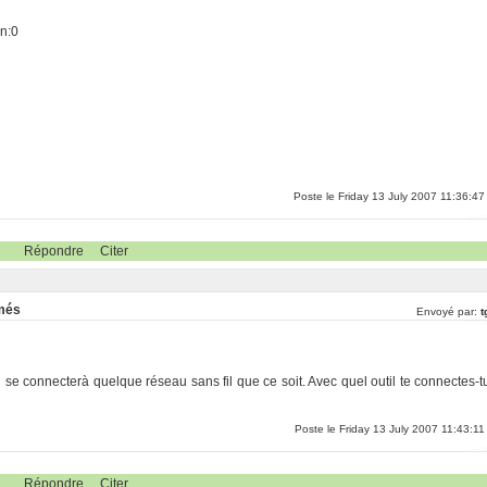
0
on:0
Poste le Friday 13 July 2007 11:36:47
Répondre
Citer
rmés
Envoyé par:
t
i se connecterà quelque réseau sans fil que ce soit. Avec quel outil te connectes-t
Poste le Friday 13 July 2007 11:43:11
Répondre
Citer