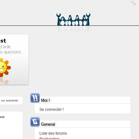
Moi !
e
ou
suivante
Se connecter !
sie
General
Liste des forums