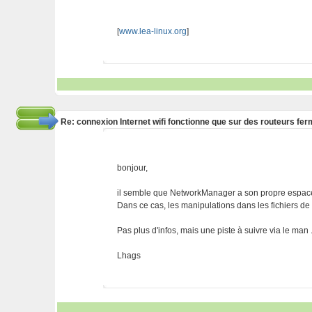
[
www.lea-linux.org
]
Re: connexion Internet wifi fonctionne que sur des routeurs fe
bonjour,
il semble que NetworkManager a son propre espace
Dans ce cas, les manipulations dans les fichiers de
Pas plus d'infos, mais une piste à suivre via le man .
Lhags