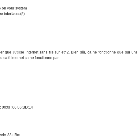
le on your system
e interfaces(5).
er que j'utilise internet sans fils sur eth2. Bien sûr, ca ne fonctionne que sur un
u café Internet ça ne fonctionne pas.
 00:0F:66:86:BD:14
n
evel=-88 dBm