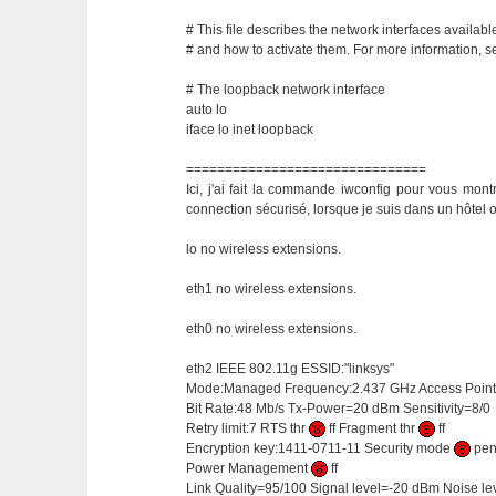
# This file describes the network interfaces availab
# and how to activate them. For more information, se
# The loopback network interface
auto lo
iface lo inet loopback
===============================
Ici, j'ai fait la commande iwconfig pour vous montr
connection sécurisé, lorsque je suis dans un hôtel o
lo no wireless extensions.
eth1 no wireless extensions.
eth0 no wireless extensions.
eth2 IEEE 802.11g ESSID:"linksys"
Mode:Managed Frequency:2.437 GHz Access Point:
Bit Rate:48 Mb/s Tx-Power=20 dBm Sensitivity=8/0
Retry limit:7 RTS thr
ff Fragment thr
ff
Encryption key:1411-0711-11 Security mode
pe
Power Management
ff
Link Quality=95/100 Signal level=-20 dBm Noise l