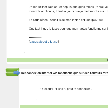
J'aime utiliser Debian, et depuis quelques temps, j'éprouve
mon wifi fonctionne, il faut toujours que je me branche sur
La carte réseau sans fils de mon laptop est une ipw2200
Que faut-il que je fasse pour que mon laptop fonctionne sur 
-------------
[
pages.globetrotter.net
]
Re: connexion Internet wifi fonctionne que sur des routeurs fe
Quel outil utilises-tu pour te connecter ?