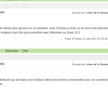
rmés
Envoyé par:
Linux de la Gaspe
 et le même pour gnome ou un similaire. Avec Gnome ou Kde, je ne peux me branche
routeurs sans fils est accessible avec Windows ou Suse 10.2
Poste le Friday 13 July 2007 02:52:34
Répondre
Citer
rmés
Envoyé par:
Linux de la Gaspe
/interfaces qui est dans mon Debian utilise les bonnes commandes pour se connecte
er :