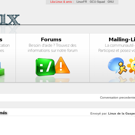
Léa-Linux & amis :
LinuxFR
GCU-Squad
GNU
Conversation
precedent
rmés
Envoyé par:
Linux de la Gaspe