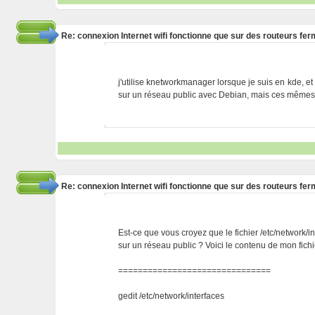
Re: connexion Internet wifi fonctionne que sur des routeurs fe
j'utilise knetworkmanager lorsque je suis en kde,
sur un réseau public avec Debian, mais ces mêmes 
Re: connexion Internet wifi fonctionne que sur des routeurs fe
Est-ce que vous croyez que le fichier /etc/network
sur un réseau public ? Voici le contenu de mon fichi
===============================
gedit /etc/network/interfaces